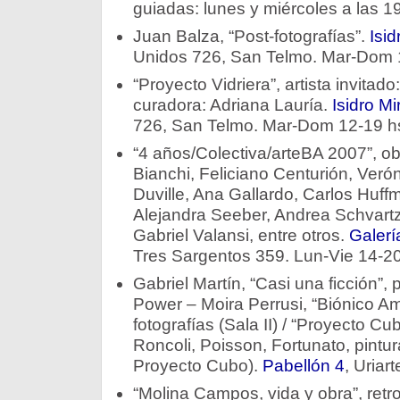
guiadas: lunes y miércoles a las 19
Juan Balza, “Post-fotografías”.
Isi
Unidos 726, San Telmo. Mar-Dom 1
“Proyecto Vidriera”, artista invitad
curadora: Adriana Lauría.
Isidro M
726, San Telmo. Mar-Dom 12-19 hs
“4 años/Colectiva/arteBA 2007”, ob
Bianchi, Feliciano Centurión, Verón
Duville, Ana Gallardo, Carlos Huff
Alejandra Seeber, Andrea Schvartzm
Gabriel Valansi, entre otros.
Galerí
Tres Sargentos 359. Lun-Vie 14-20
Gabriel Martín, “Casi una ficción”, p
Power – Moira Perrusi, “Biónico Am
fotografías (Sala II) / “Proyecto C
Roncoli, Poisson, Fortunato, pintur
Proyecto Cubo).
Pabellón 4
, Uriar
“Molina Campos, vida y obra”, retr