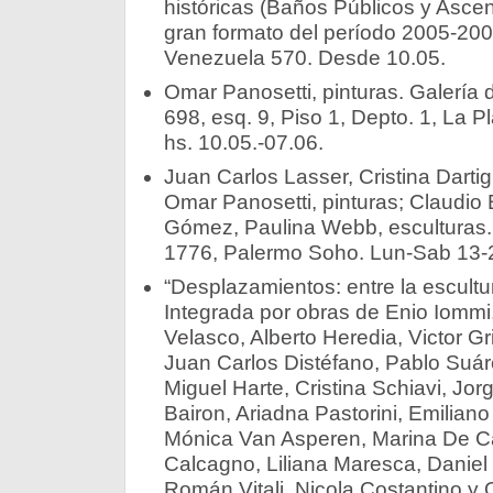
históricas (Baños Públicos y Ascen
gran formato del período 2005-20
Venezuela 570. Desde 10.05.
Omar Panosetti, pinturas. Galería 
698, esq. 9, Piso 1, Depto. 1, La P
hs. 10.05.-07.06.
Juan Carlos Lasser, Cristina Darti
Omar Panosetti, pinturas; Claudio 
Gómez, Paulina Webb, esculturas
1776, Palermo Soho. Lun-Sab 13-2
“Desplazamientos: entre la escultura
Integrada por obras de Enio Iomm
Velasco, Alberto Heredia, Victor G
Juan Carlos Distéfano, Pablo Suár
Miguel Harte, Cristina Schiavi, Jo
Bairon, Ariadna Pastorini, Emiliano
Mónica Van Asperen, Marina De Car
Calcagno, Liliana Maresca, Daniel 
Román Vitali, Nicola Costantino y 