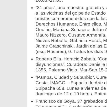
20.03.-27.05.
“31 años”, una muestra, gratuita y 
a las víctimas del golpe de Estad
artistas compromentidos con la luc
Derechos Humanos. Entre ellos, M
Onofrio, Mariana Schapiro, Julián 
Mauro Nizzero, Gustavo Armentía,
Nieves Rebuffo, Gabriela Heras, 
Jaime Graschinski. Jardín de las E
(esq. Húsares), 0. Todos los días 9
Roberto Elía, Horacio Zabala, “Co
disyunciones”. Curadora: Danielle P
1356, Palermo Viejo. Mar-Sab 15-2
“Pampa, Ciudad y Suburbio”. Curad
Costa. IMAGO – Espacio de Arte 
Suipacha 658. Lunes a viernes de
domingos de 12 a 19 horas. Entrada
Francisco de Goya, 37 grabados de
Tauromaquia”. La selección que se