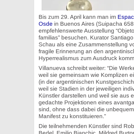
Bis zum 29. April kann man im
Espac
Osde
in Buenos Aires (Suipacha 658,
empfehlenswerte Ausstellung “Objet
familias” besuchen. Kurator Santiago
Schau als eine Zusammenstellung vo
fragile Erinnerung an den argentinis
Hyperrealismus zum Ausdruck kommt
Villanueva schreibt weiter: “Die We
weil sie gemeinsam wie Komplizen e
(in der argentinischen Kunstgeschich
weil sie Stadien in der jeweiligen ind
Künstler darstellen und weil sie aus 
gedachte Projektionen eines avantg
sind, ohne dass dabei die unbequeme 
Manifest zu konstituieren.”
Die teilnehmenden Künstler sind Rob
Bedel, Emilio Bianchic, Mildred Burt