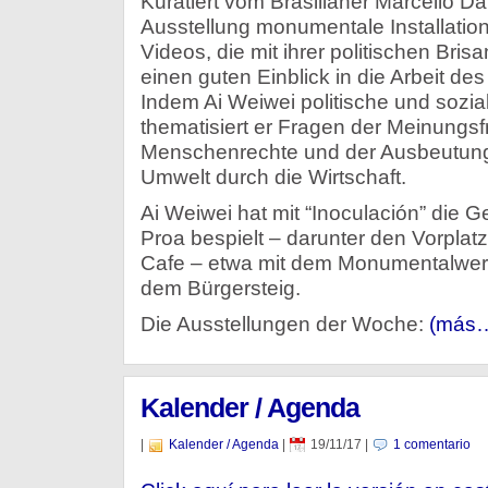
Kuratiert vom Brasilianer Marcello Da
Ausstellung monumentale Installatio
Videos, die mit ihrer politischen Bri
einen guten Einblick in die Arbeit de
Indem Ai Weiwei politische und sozia
thematisiert er Fragen der Meinungsfr
Menschenrechte und der Ausbeutun
Umwelt durch die Wirtschaft.
Ai Weiwei hat mit “Inoculación” die 
Proa bespielt – darunter den Vorplat
Cafe – etwa mit dem Monumentalwerk
dem Bürgersteig.
Die Ausstellungen der Woche:
(más
Kalender / Agenda
en
|
Kalender / Agenda
|
19/11/17
|
1 comentario
Ka
/