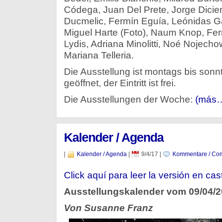
Códega, Juan Del Prete, Jorge Dicier
Ducmelic, Fermín Eguía, Leónidas G
Miguel Harte (Foto), Naum Knop, Fe
Lydis, Adriana Minolitti, Noé Nojecho
Mariana Telleria.
Die Ausstellung ist montags bis sonn
geöffnet, der Eintritt ist frei.
Die Ausstellungen der Woche:
(más
Kalender / Agenda
|
Kalender / Agenda
|
9/4/17
|
Kommentare / Com
Click aquí para leer la versión en cas
Ausstellungskalender vom 09/04/
Von Susanne Franz