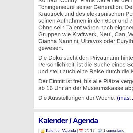
Konrad “Conny” Plank war einer der 
Toningenieure seiner Generation. Der
Krautrock und des elektronischen Pop
seinen Aufnahmen in den 60er und 70
Ohne sein Talent wären nach eigen
Gruppen wie Kraftwerk, Neu!, Can, W
Gianna Nannini, Ultravox oder Euryth
gewesen.
Die Doku sucht den Privatmann hinter
Persönlichkeit, ist die Suche eines 
und stellt auch eine Reise durch die
Der Eintritt ist frei, bis alle Plätze 
ab 16 Uhr an der Museumskasse abg
Die Ausstellungen der Woche:
(más
Kalender / Agenda
en
|
Kalender / Agenda
|
6/5/17
|
1 comentario