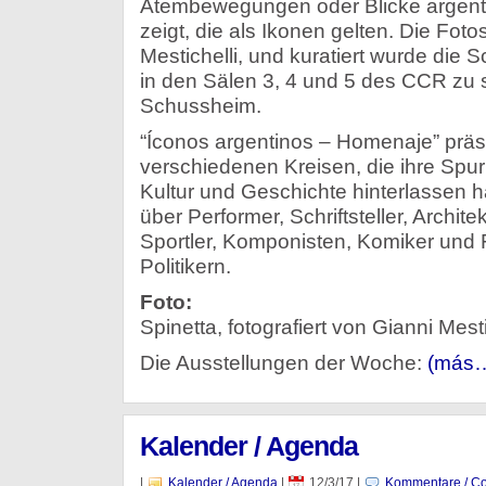
Atembewegungen oder Blicke argenti
zeigt, die als Ikonen gelten. Die Fo
Mestichelli, und kuratiert wurde die 
in den Sälen 3, 4 und 5 des CCR zu 
Schussheim.
“Íconos argentinos – Homenaje” präs
verschiedenen Kreisen, die ihre Spur
Kultur und Geschichte hinterlassen 
über Performer, Schriftsteller, Archite
Sportler, Komponisten, Komiker und 
Politikern.
Foto:
Spinetta, fotografiert von Gianni Mesti
Die Ausstellungen der Woche:
(más
Kalender / Agenda
|
Kalender / Agenda
|
12/3/17
|
Kommentare / Co