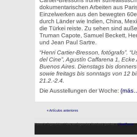
Cartier-Bressons früher surrealistisc
dokumentarischen Arbeiten aus Paris
Einzelwerken aus den bewegten 60er-
durch Länder wie Indien, China, Mex
die Türkei reiste. Zu sehen sind auß
Truman Capote, Samuel Beckett, Hen
und Jean Paul Sartre.
“Henri Cartier-Bresson, fotógrafo”. “
del Cine”, Agustín Caffarena 1, Eck
Buenos Aires. Dienstags bis donners
sowie freitags bis sonntags von 12 bis 
21.2.-2.4.
Die Ausstellungen der Woche:
(más
« Artículos anteriores
Kunst in Argentinien / Arte en Argentina funciona gracias a
WordPress