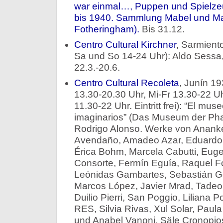
war einmal…, Puppen und Spielze
bis 1940. Sammlung Mabel und Ma
Fotheringham).
Bis 31.12.
Centro Cultural Kirchner
, Sarmient
Sa und So 14-24 Uhr): Aldo Sessa,
22.3.-20.6.
Centro Cultural Recoleta
, Junín 19
13.30-20.30 Uhr, Mi-Fr 13.30-22 Uh
11.30-22 Uhr. Eintritt frei): “El mu
imaginarios” (Das Museum der Phan
Rodrigo Alonso. Werke von Ananké
Avendaño, Amadeo Azar, Eduardo B
Érica Bohm, Marcela Cabutti, Eug
Consorte, Fermín Eguía, Raquel For
Leónidas Gambartes, Sebastián Go
Marcos López, Javier Mrad, Tadeo 
Duilio Pierri, San Poggio, Liliana P
RES, Silvia Rivas, Xul Solar, Paula 
und Anabel Vanoni. Säle Cronopios