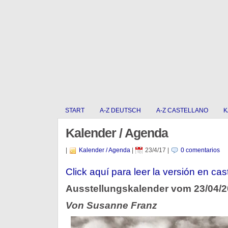
START
A-Z DEUTSCH
A-Z CASTELLANO
K
Kalender / Agenda
|
Kalender / Agenda
|
23/4/17
|
0 comentarios
Click aquí para leer la versión en cas
Ausstellungskalender vom 23/04/
Von Susanne Franz