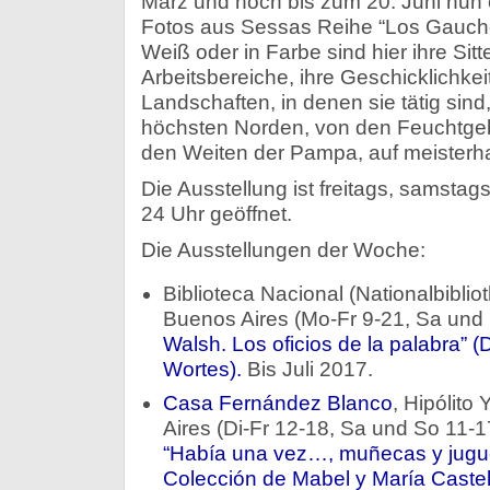
März und noch bis zum 20. Juni nun
Fotos aus Sessas Reihe “Los Gaucho
Weiß oder in Farbe sind hier ihre Sit
Arbeitsbereiche, ihre Geschicklichke
Landschaften, in denen sie tätig sin
höchsten Norden, von den Feuchtgebi
den Weiten der Pampa, auf meisterhaf
Die Ausstellung ist freitags, samsta
24 Uhr geöffnet.
Die Ausstellungen der Woche:
Biblioteca Nacional (Nationalbiblio
Buenos Aires (Mo-Fr 9-21, Sa und
Walsh. Los oficios de la palabra”
Wortes).
Bis Juli 2017.
Casa Fernández Blanco
, Hipólito
Aires (Di-Fr 12-18, Sa und So 11-17
“Había una vez…, muñecas y jugu
Colección de Mabel y María Caste