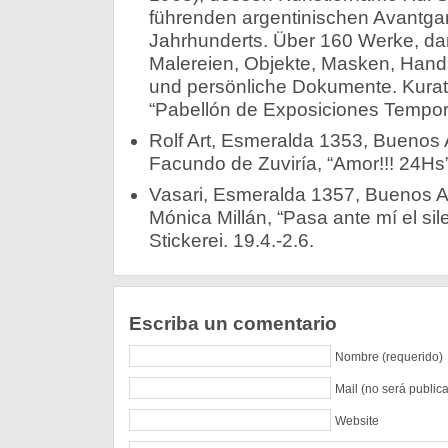
führenden argentinischen Avantgar
Jahrhunderts. Über 160 Werke, dar
Malereien, Objekte, Masken, Handsc
und persönliche Dokumente. Kurato
“Pabellón de Exposiciones Temporar
Rolf Art, Esmeralda 1353, Buenos A
Facundo de Zuviría, “Amor!!! 24Hs”
Vasari, Esmeralda 1357, Buenos Ai
Mónica Millán, “Pasa ante mí el si
Stickerei. 19.4.-2.6.
Escriba un comentario
Nombre (requerido)
Mail (no será public
Website