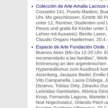
Colección de Arte Amalia Lacroze 
Cossetini 141, Puerto Madero, Bue
Uhr, Mo geschlossen. Eintritt: 80 
unter 12, Rentner, Studenten und 
Pesos und gratis für Kinder unter 
Lehrer mit Ausweis): Benito Laren, 
Claudio Ongaro Haelterman. 20.4.-
Espacio de Arte Fundación Osde
,
Buenos Aires (Mo-Sa 12-20 Uhr. Eintr
recomendado a las familias”, Werke
Erinnerung an den argentinischen
Hyperrealismus zum Ausdruck komm
Aizenberg, Jacques Bedel, Emilio B
Vito Campanella, Laura Códega, J
Diciervo, Tobías Dirty, Zdravko Du
Leónidas Gambartes, Mónica Giro
Knop, Fernanda Laguna, Mariette Ly
Noé Nojechowicz, Orlando Pierri un
Kurator: Santiago Villanueva. 23.2.