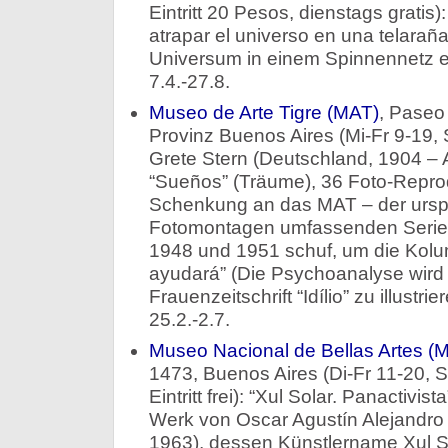
Eintritt 20 Pesos, dienstags grati
atrapar el universo en una telarañ
Universum in einem Spinnennetz ein
7.4.-27.8.
Museo de Arte Tigre (MAT)
, Paseo 
Provinz Buenos Aires (Mi-Fr 9-19,
Grete Stern (Deutschland, 1904 – A
“Sueños” (Träume), 36 Foto-Repro
Schenkung an das MAT – der ursp
Fotomontagen umfassenden Serie,
1948 und 1951 schuf, um die Kolum
ayudará” (Die Psychoanalyse wird 
Frauenzeitschrift “Idílio” zu illustri
25.2.-2.7.
Museo Nacional de Bellas Artes 
1473, Buenos Aires (Di-Fr 11-20, 
Eintritt frei): “Xul Solar. Panactivis
Werk von Oscar Agustín Alejandro 
1963), dessen Künstlername Xul S