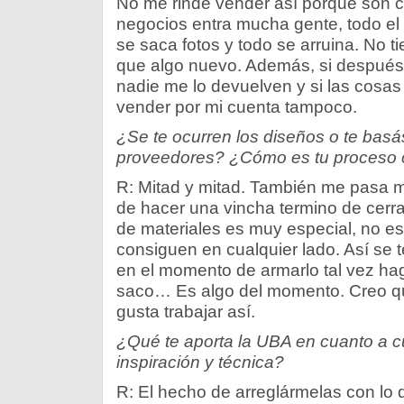
No me rinde vender así porque son c
negocios entra mucha gente, todo el
se saca fotos y todo se arruina. No 
que algo nuevo. Además, si después 
nadie me lo devuelven y si las cosas
vender por mi cuenta tampoco.
¿Se te ocurren los diseños o te basá
proveedores? ¿Cómo es tu proceso 
R: Mitad y mitad. También me pasa
de hacer una vincha termino de cerr
de materiales es muy especial, no e
consiguen en cualquier lado. Así se t
en el momento de armarlo tal vez ha
saco… Es algo del momento. Creo q
gusta trabajar así.
¿Qué te aporta la UBA en cuanto a cu
inspiración y técnica?
R: El hecho de arreglármelas con lo 