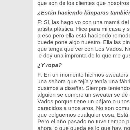
que son de los clientes que nosotro
¿Están haciendo lámparas tambié
F: Sí, las hago yo con una mamá del 
artista plástica. Hice para mi casa y
a eso pero ella está haciendo remod
puede pone algo nuestro. Ella las pin
que tenga que ver con Los Vados. No
le doy una impronta de lo que me gus
¿Y ropa?
F: En un momento hicimos sweaters
una señora que tejía y tenía una fábr
pusimos a diseñar. Siempre teniend
alguien se compre un sweater se dé
Vados porque tiene un pájaro o uno
parecidos a unos aros. No son comu
que colguemos cualquier cosa. Está
Pero el año pasado no tuve tiempo p
ahora lo que queda es lo que hay, no