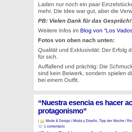
Laden nur noch ein paar Einzelstücke
mehr. Die Idee war gut, aber die Verw
PB: Vielen Dank für das Gespräch!
Weitere Infos im
Blog von “Los Vados
Fotos von oben nach unten:
Qualität und Exklusivität: Der Erfol
für sich.
Auffallend und prächtig: Die Schmuc
sind kein Beiwerk, sondern spielen di
bei einem Outfit.
“Nuestra esencia es hacer a
protagonismo”
|
Mode & Design / Moda y Diseño
,
Tipp der Woche / R
en
1 comentario
“Nuestra