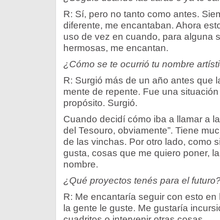
R: Sí, pero no tanto como antes. Sie
diferente, me encantaban. Ahora esto
uso de vez en cuando, para alguna s
hermosas, me encantan.
¿Cómo se te ocurrió tu nombre artíst
R: Surgió más de un año antes que l
mente de repente. Fue una situación 
propósito. Surgió.
Cuando decidí cómo iba a llamar a l
del Tesouro, obviamente”. Tiene much
de las vinchas. Por otro lado, como 
gusta, cosas que me quiero poner, la
nombre.
¿Qué proyectos tenés para el futuro
R: Me encantaría seguir con esto en
la gente le guste. Me gustaría incursi
cuadritos o intervenir otras cosas.