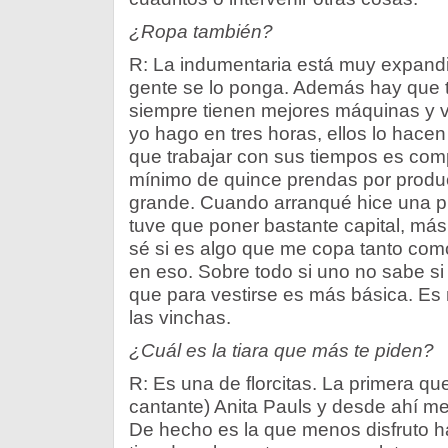
¿Ropa también?
R: La indumentaria está muy expandid
gente se lo ponga. Además hay que ter
siempre tienen mejores máquinas y v
yo hago en tres horas, ellos lo hace
que trabajar con sus tiempos es com
mínimo de quince prendas por produc
grande. Cuando arranqué hice una p
tuve que poner bastante capital, más
sé si es algo que me copa tanto como
en eso. Sobre todo si uno no sabe si l
que para vestirse es más básica. Es m
las vinchas.
¿Cuál es la tiara que más te piden?
R: Es una de florcitas. La primera que 
cantante) Anita Pauls y desde ahí me
De hecho es la que menos disfruto h