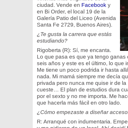
ciudad. Vende en
Facebook
y
en Bi Order, el local 19 de la
Galería Patio del Liceo (Avenida
Santa Fe 2729, Buenos Aires).
¿Te gusta la carrera que estás
estudiando?
Rigoberta (R): Sí, me encanta.
Lo que pasa es que ya tengo ganas d
seis años y este es el último, lo que
Me tiene un poco podrida ir hasta all
nada. Mi mamá siempre me decía qu
privada pero nunca me quise ir de l
cueste… El plan de estudios dura cu
por el sexto y no me importa. Me hace
que hacerla más fácil en otro lado.
¿Cómo empezaste a diseñar acceso
R: Arranqué con indumentaria. Empe