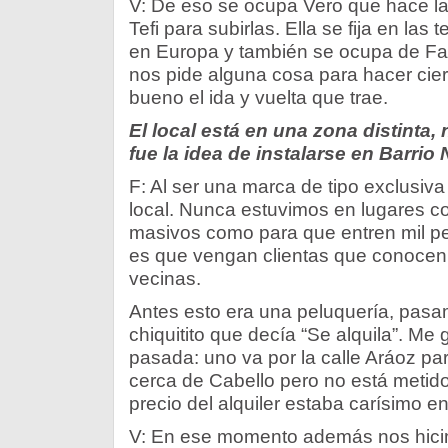
V: De eso se ocupa Vero que hace la
Tefi para subirlas. Ella se fija en la
en Europa y también se ocupa de Fac
nos pide alguna cosa para hacer ciert
bueno el ida y vuelta que trae.
El local está en una zona distinta
fue la idea de instalarse en Barrio
F: Al ser una marca de tipo exclusiva
local. Nunca estuvimos en lugares c
masivos como para que entren mil pe
es que vengan clientas que conocen
vecinas.
Antes esto era una peluquería, pasam
chiquitito que decía “Se alquila”. Me
pasada: uno va por la calle Aráoz par
cerca de Cabello pero no está metid
precio del alquiler estaba carísimo e
V: En ese momento además nos hici