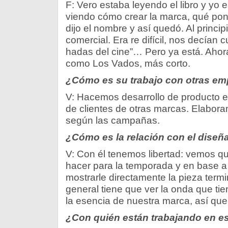
F: Vero estaba leyendo el libro y yo
viendo cómo crear la marca, qué poner
dijo el nombre y así quedó. Al princi
comercial. Era re difícil, nos decían 
hadas del cine”… Pero ya está. Aho
como Los Vados, más corto.
¿Cómo es su trabajo con otras e
V: Hacemos desarrollo de producto 
de clientes de otras marcas. Elabo
según las campañas.
¿Cómo es la relación con el dise
V: Con él tenemos libertad: vemos qu
hacer para la temporada y en base 
mostrarle directamente la pieza ter
general tiene que ver la onda que tien
la esencia de nuestra marca, así que
¿Con quién están trabajando en 