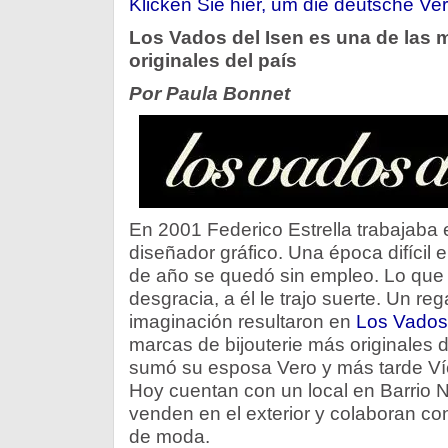
Klicken Sie hier, um die deutsche Ver
esencia
Los Vados del Isen es una de las 
es
hacer
originales del país
accesorios
Por Paula Bonnet
que
toman
protagonismo”
En 2001 Federico Estrella trabajab
diseñador gráfico. Una época difícil e
de año se quedó sin empleo. Lo que
desgracia, a él le trajo suerte. Un re
imaginación resultaron en
Los Vados 
marcas de bijouterie más originales d
sumó su esposa Vero y más tarde Ví
Hoy cuentan con un local en Barrio N
venden en el exterior y colaboran c
de moda.