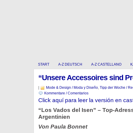
START
A-Z DEUTSCH
A-Z CASTELLANO
K
“Unsere Accessoires sind Pr
|
Mode & Design / Moda y Diseño
,
Tipp der Woche / R
Kommentare / Comentarios
Click aquí para leer la versión en cas
“Los Vados del Isen” – Top-Adres
Argentinien
Von Paula Bonnet