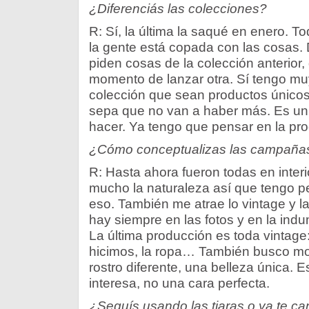
¿Diferenciás las colecciones?
R: Sí, la última la saqué en enero. T
la gente está copada con las cosas.
piden cosas de la colección anterior,
momento de lanzar otra. Sí tengo mu
colección que sean productos únicos 
sepa que no van a haber más. Es un
hacer. Ya tengo que pensar en la pr
¿Cómo conceptualizas las campañas
R: Hasta ahora fueron todas en inter
mucho la naturaleza así que tengo 
eso. También me atrae lo vintage y l
hay siempre en las fotos y en la in
La última producción es toda vintage:
hicimos, la ropa… También busco m
rostro diferente, una belleza única.
interesa, no una cara perfecta.
¿Seguís usando las tiaras o ya te c