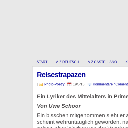
START
A-Z DEUTSCH
A-Z CASTELLANO
K
Reisestrapazen
|
Photo-Poetry
|
19/5/15
|
Kommentare / Coment
Ein Lyriker des Mittelalters in Pri
Von Uwe Schoor
Ein bisschen mitgenommen sieht er a
scheint wehruntauglich geworden, na