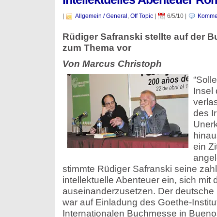
|
Allgemein / General
,
Off Topic
|
6/5/10
|
Kommen
Rüdiger Safranski stellte auf der
zum Thema vor
Von Marcus Christoph
“Soll
Insel 
verla
des I
Uner
hinau
ein Z
angel
stimmte Rüdiger Safranski seine zah
intellektuelle Abenteuer ein, sich mi
auseinanderzusetzen. Der deutsche P
war auf Einladung des Goethe-Institut
Internationalen Buchmesse in Buenos