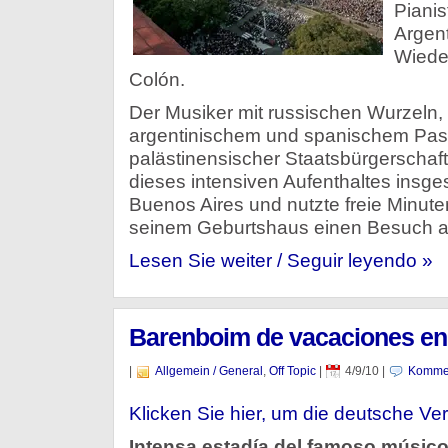
Pianis
Argent
Wiede
Colón.
Der Musiker mit russischen Wurzeln, 
argentinischem und spanischem Pas
palästinensischer Staatsbürgerschaf
dieses intensiven Aufenthaltes insgesa
Buenos Aires und nutzte freie Minute
seinem Geburtshaus einen Besuch a
Lesen Sie weiter / Seguir leyendo »
Barenboim de vacaciones en 
|
Allgemein / General
,
Off Topic
|
4/9/10
|
Kommen
Klicken Sie hier, um die deutsche Ver
Intensa estadía del famoso músic