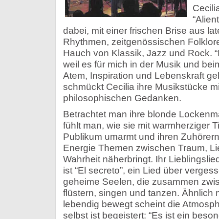
Cecil
“Alien
dabei, mit einer frischen Brise aus l
Rhythmen, zeitgenössischen Folklor
Hauch von Klassik, Jazz und Rock. “
weil es für mich in der Musik und be
Atem, Inspiration und Lebenskraft ge
schmückt Cecilia ihre Musikstücke mi
philosophischen Gedanken.
Betrachtet man ihre blonde Lockenm
fühlt man, wie sie mit warmherziger 
Publikum umarmt und ihren Zuhörern
Energie Themen zwischen Traum, Li
Wahrheit näherbringt. Ihr Lieblingsl
ist “El secreto”, ein Lied über verg
geheime Seelen, die zusammen zwisc
flüstern, singen und tanzen. Ähnlich
lebendig bewegt scheint die Atmosph
selbst ist begeistert: “Es ist ein bes