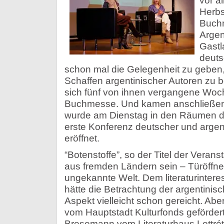
vor al
Herbs
Buchm
Argen
Gastl
deuts
schon mal die Gelegenheit zu geben, 
Schaffen argentinischer Autoren zu 
sich fünf von ihnen vergangene Woch
Buchmesse. Und kamen anschließend
wurde am Dienstag in den Räumen des
erste Konferenz deutscher und argenti
eröffnet.
“Botenstoffe”, so der Titel der Veran
aus fremden Ländern sein – Türöffner
ungekannte Welt. Dem literaturintere
hätte die Betrachtung der argentini
Aspekt vielleicht schon gereicht. Aber
vom Hauptstadt Kulturfonds geförde
Bresemann vom Literaturhaus Lettré