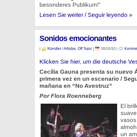
besonderes Publikum!”
Lesen Sie weiter / Seguir leyendo »
Sonidos emocionantes
|
Künstler / Artistas
,
Off Topic
|
30/10/10
|
Kommen
Klicken Sie hier, um die deutsche Ve
Cecilia Gauna presenta su nuevo 
primera vez en un escenario / Seg
mañana en “No Avestruz”
Por Flora Roenneberg
El bril
suave
vasos
almoh
un am