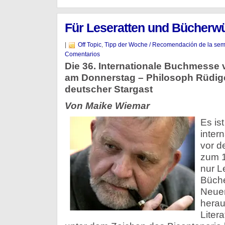
Für Leseratten und Bücherw
|
Off Topic
,
Tipp der Woche / Recomendación de la se
Comentarios
Die 36. Internationale Buchmesse 
am Donnerstag – Philosoph Rüdiger
deutscher Stargast
Von Maike Wiemar
Es ist
inter
vor de
zum 1
nur L
Büch
Neue
hera
Liter