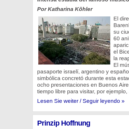
Por Katharina Köhler
El dir
Baren
su ciu
60 ani
aparic
el Bic
la rea
El mús
pasaporte israelí, argentino y españo
simbólica concretó durante esta estad
ocho presentaciones en Buenos Aire
tiempo libre para visitar, por ejemplo,
Lesen Sie weiter / Seguir leyendo »
Prinzip Hoffnung