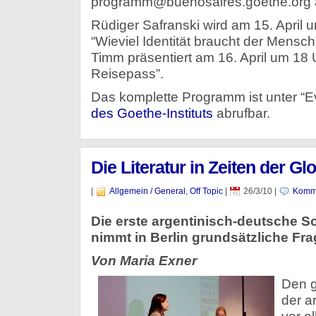
programm@buenosaires.goethe.org 
Rüdiger Safranski wird am 15. April
“Wieviel Identität braucht der Mensch
Timm präsentiert am 16. April um 18 
Reisepass”.
Das komplette Programm ist unter “
des Goethe-Instituts
abrufbar.
Die Literatur in Zeiten der Gl
|
Allgemein / General
,
Off Topic
|
26/3/10
|
Komme
Die erste argentinisch-deutsche Sc
nimmt in Berlin grundsätzliche Fra
Von Maria Exner
Den g
der a