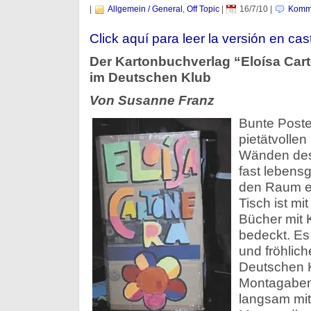
|
Allgemein / General
,
Off Topic
|
16/7/10
|
Komme
Click aquí para leer la versión en cas
Der Kartonbuchverlag “Eloísa Cart
im Deutschen Klub
Von Susanne Franz
Bunte Post
pietätvolle
Wänden des
fast lebens
den Raum ei
Tisch ist mi
Bücher mit
bedeckt. Es
und fröhlic
Deutschen K
Montagaben
langsam mit 