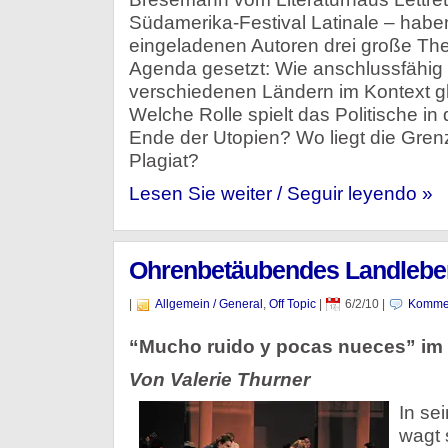
Südamerika-Festival Latinale – habe
eingeladenen Autoren drei große Th
Agenda gesetzt: Wie anschlussfähig is
verschiedenen Ländern im Kontext glo
Welche Rolle spielt das Politische in
Ende der Utopien? Wo liegt die Gre
Plagiat?
Lesen Sie weiter / Seguir leyendo »
Ohrenbetäubendes Landlebe
|
Allgemein / General
,
Off Topic
|
6/2/10
|
Kommen
“Mucho ruido y pocas nueces” im 
Von Valerie Thurner
In se
wagt 