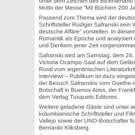
unter dem Zeichen des Bicentenario l
Motto der Messe “Mit Büchern 200 Ja
Passend zum Thema wird der deutsc
Schriftsteller Rüdiger Safranski sein
deutsche Affäre” vorstellen. In diese
Romantik als Epoche und analysiert 
und Denkern jener Zeit vorgenommene 
Safranski wird am Samstag, dem 24. A
Victoria Ocampo-Saal auf dem Gelä
Rural vom argentinischen Literaturkri
interviewt – Publikum ist dazu eingel
der Besuch Safranskis vom Goethe-In
Botschaft in Buenos Aires, der Fran
dem Verlag Tusquets Editores.
Weitere geladene Gäste sind unter 
kolumbianische Schriftsteller und F
Vallejo sowie der UNO-Botschafter fü
Bernardo Kliksberg.