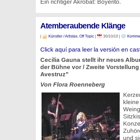
Ein richtiger Akrobat: Boyerito.
Atemberaubende Klänge
|
Künstler / Artistas
,
Off Topic
|
30/10/10
|
Kommen
Click aquí para leer la versión en cas
Cecilia Gauna stellt ihr neues Alb
der Bühne vor / Zweite Vorstellun
Avestruz”
Von Flora Roenneberg
Kerzen
kleine
Weing
Sitzki
Konze
Zuhöre
und s