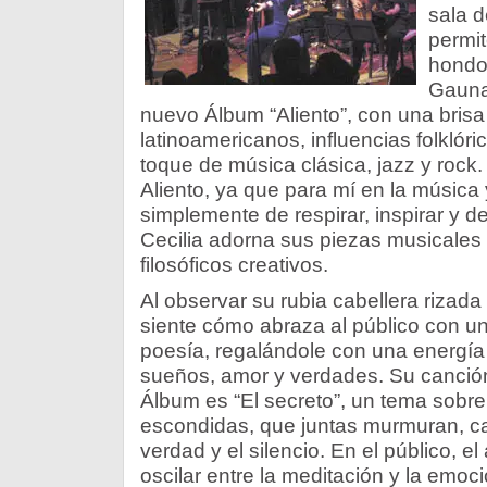
sala d
permit
hondo 
Gauna
nuevo Álbum “Aliento”, con una brisa
latinoamericanos, influencias folkló
toque de música clásica, jazz y rock.
Aliento, ya que para mí en la música y
simplemente de respirar, inspirar y de
Cecilia adorna sus piezas musicale
filosóficos creativos.
Al observar su rubia cabellera rizada
siente cómo abraza al público con u
poesía, regalándole con una energía
sueños, amor y verdades. Su canción
Álbum es “El secreto”, un tema sobr
escondidas, que juntas murmuran, can
verdad y el silencio. En el público, 
oscilar entre la meditación y la emoci