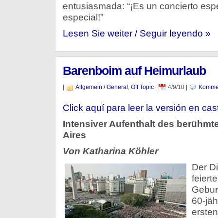
entusiasmada: “¡Es un concierto espe
especial!”
Lesen Sie weiter / Seguir leyendo »
Barenboim auf Heimurlaub
|
Allgemein / General
,
Off Topic
|
4/9/10
|
Kommen
Click aquí para leer la versión en cas
Intensiver Aufenthalt des berühmt
Aires
Von Katharina Köhler
Der Di
feiert
Gebur
60-jäh
ersten 