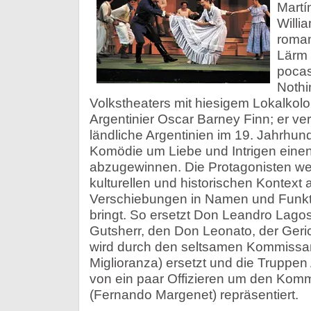
Martí
Willi
roman
Lärm 
poca
Nothin
Volkstheaters mit hiesigem Lokalkolori
Argentinier Oscar Barney Finn; er ve
ländliche Argentinien im 19. Jahrhund
Komödie um Liebe und Intrigen eine
abzugewinnen. Die Protagonisten we
kulturellen und historischen Kontext
Verschiebungen in Namen und Funktio
bringt. So ersetzt Don Leandro Lagos
Gutsherr, den Don Leonato, der Geri
wird durch den seltsamen Kommissar
Miglioranza) ersetzt und die Truppen
von ein paar Offizieren um den Ko
(Fernando Margenet) repräsentiert.