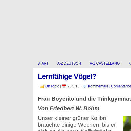
START
A-Z DEUTSCH
A-Z CASTELLANO
K
Lernfähige Vögel?
|
Off Topic
|
25/6/13
|
Kommentare / Comentario
Frau Boyerito und die Trinkgymnas
Von Friedbert W. Böhm
Unser kleiner grüner Kolibri
brauchte einige Wochen, bis er