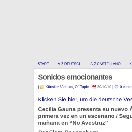
START
A-Z DEUTSCH
A-Z CASTELLANO
K
Sonidos emocionantes
|
Künstler / Artistas
,
Off Topic
|
30/10/10
|
0 comen
Klicken Sie hier, um die deutsche Ve
Cecilia Gauna presenta su nuevo 
primera vez en un escenario / Seg
mañana en “No Avestruz”