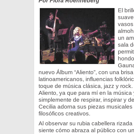
Por Flora Roenneberg
El bril
suave
vasos
almoh
un am
sala d
permit
hondo 
Gauna
nuevo Álbum “Aliento”, con una brisa
latinoamericanos, influencias folkló
toque de música clásica, jazz y rock.
Aliento, ya que para mí en la música y
simplemente de respirar, inspirar y de
Cecilia adorna sus piezas musicale
filosóficos creativos.
Al observar su rubia cabellera rizada
siente cómo abraza al público con u