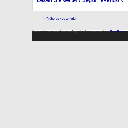
Lesen Sie weiter / Seguir leyendo »
« Früheres / Lo anterior
Kunst in Argentinien / Arte en Argentina funciona gracias a
WordPress