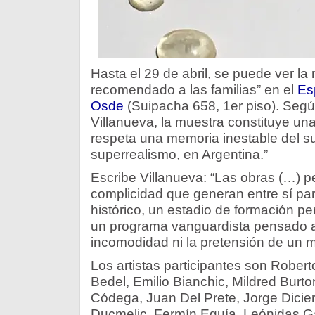
Hasta el 29 de abril, se puede ver la
recomendado a las familias” en el
Es
Osde
(Suipacha 658, 1er piso). Segú
Villanueva, la muestra constituye un
respeta una memoria inestable del su
superrealismo, en Argentina.”
Escribe Villanueva: “Las obras (…) p
complicidad que generan entre sí p
histórico, un estadio de formación pe
un programa vanguardista pensado a p
incomodidad ni la pretensión de un ma
Los artistas participantes son Rober
Bedel, Emilio Bianchic, Mildred Burt
Códega, Juan Del Prete, Jorge Dicier
Ducmelic, Fermín Eguía, Leónidas G