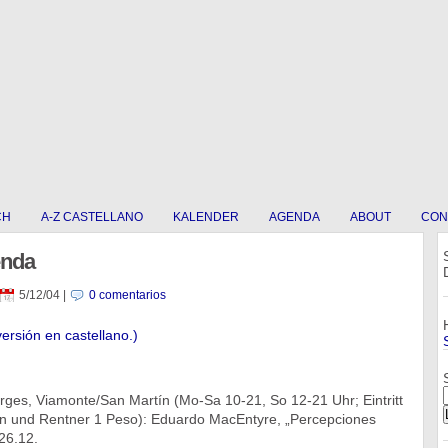
CH
A-Z CASTELLANO
KALENDER
AGENDA
ABOUT
CON
enda
5/12/04
|
0 comentarios
versión en castellano.)
rges, Viamonte/San Martín (Mo-Sa 10-21, So 12-21 Uhr; Eintritt
n und Rentner 1 Peso): Eduardo MacEntyre, „Percepciones
-26.12.