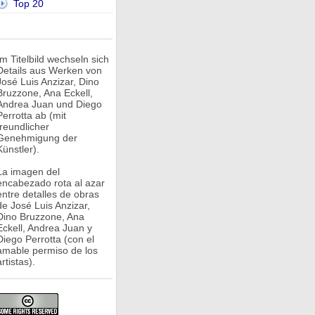
Top 20
Im Titelbild wechseln sich
Details aus Werken von
José Luis Anzizar, Dino
Bruzzone, Ana Eckell,
Andrea Juan und Diego
Perrotta ab (mit
freundlicher
Genehmigung der
Künstler).
La imagen del
encabezado rota al azar
entre detalles de obras
de José Luis Anzizar,
Dino Bruzzone, Ana
Eckell, Andrea Juan y
Diego Perrotta (con el
amable permiso de los
rtistas).