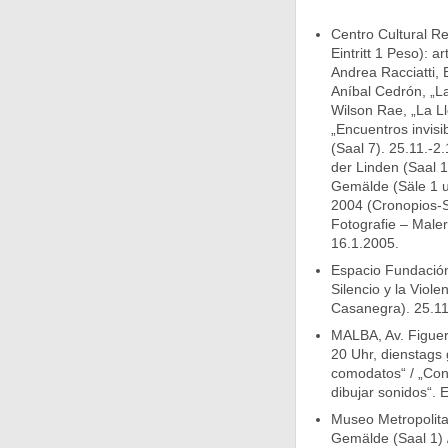
Centro Cultural Re
Eintritt 1 Peso): 
Andrea Racciatti, 
Aníbal Cedrón, „La
Wilson Rae, „La L
„Encuentros invisib
(Saal 7). 25.11.-2.
der Linden (Saal 1
Gemälde (Säle 1 un
2004 (Cronopios-Sa
Fotografie – Malere
16.1.2005.
Espacio Fundación
Silencio y la Viol
Casanegra). 25.11
MALBA, Av. Figuer
20 Uhr, dienstags 
comodatos“ / „Con
dibujar sonidos“. 
Museo Metropolita
Gemälde (Saal 1) 