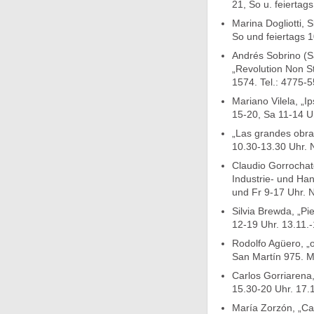
21, So u. feiertag
Marina Dogliotti, 
So und feiertags 1
Andrés Sobrino (S
„Revolution Non S
1574. Tel.: 4775-5
Mariano Vilela, „I
15-20, Sa 11-14 Uh
„Las grandes obra
10.30-13.30 Uhr.
Claudio Gorrochat
Industrie- und Ha
und Fr 9-17 Uhr.
Silvia Brewda, „Pi
12-19 Uhr. 13.11.-
Rodolfo Agüero, „o
San Martín 975. M
Carlos Gorriarena,
15.30-20 Uhr. 17.1
María Zorzón, „Ca