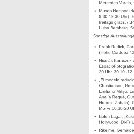
Mercedes Varela, 
Museo Nacional de 
9.30-19.30 Uhr): Em
freitags gratis. /
Luisa Bemberg. Se
Sonstige Ausstellung
Frank Rodick, Caro
(Höhe Córdoba 420
Nicolás Buraczok u
EspacioFotográfic
20 Uhr. 30.10.-12.
„El modelo reduci
Christiansen, Robe
Emiliano Miliyo, L
Analía Regué, Gus
Horacio Zabala). 
Mo-Fr 10.30-20 Uh
Belén Lagar, „Kuki
Hollywood. Di-Fr 1
Rikelme, Gemälde.