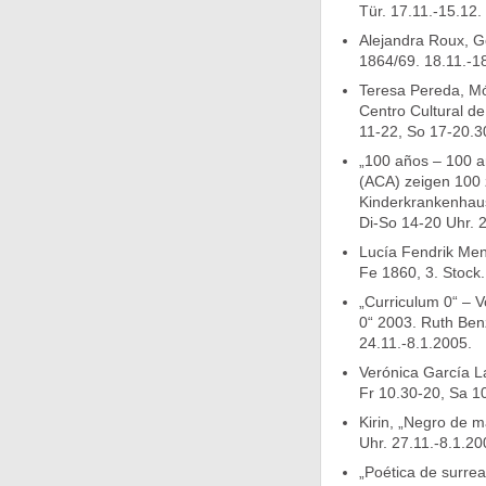
Tür. 17.11.-15.12.
Alejandra Roux, Ge
1864/69. 18.11.-1
Teresa Pereda, Món
Centro Cultural de
11-22, So 17-20.3
„100 años – 100 ar
(ACA) zeigen 100 
Kinderkrankenhause
Di-So 14-20 Uhr. 2
Lucía Fendrik Men
Fe 1860, 3. Stock
„Curriculum 0“ – V
0“ 2003. Ruth Ben
24.11.-8.1.2005.
Verónica García La
Fr 10.30-20, Sa 10
Kirin, „Negro de m
Uhr. 27.11.-8.1.20
„Poética de surreal