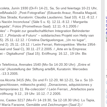
coleta, Junín 1930 (Di-Fr 14-21, Sa, So und feiertags 10-21 Uhr,
arteBAsala10: „Post-Fotografías“ (Eduardo Arauz, Rosalía Maguid,
Elisa Strada; Kuratorin: Claudia Laudanno; Saal 10). 4.11.-8.12. /
 Nación Inconclusa“ (Säle 5 u. 6). 12.11.-8.12. / Margarita
legada“, Fotos (Prometheus-Saal). 12.11.-9.1.2005 /
les“ – Projekt zur gesellschaftlichen Integration Behinderter
12. / „Pintando el Futuro“ – solidarisches Projekt von Hetty van
5). 25.11.-12.12. / Cristina Dartiguelongue, „Un no lugar“,
d 2). 25.11.-19.12. / León Ferrari, Retrospektive. Werke 1954-
al und Saal C), 30.11.-27.2.2005. / „Arte en la Empresa:
i – Digitalkunst“ (Saal 15). Eröffnung: 16.12., 19 Uhr. Bis
 Telefónica, Arenales 1540 (Mo-So 14-20.30 Uhr): „Entre el
encia“ (Ausstellung der Stiftung arteBA, Kuratorin: Mercedes
.-13.3.2005.
oa Alcorta 3415 (Mo, Do und Fr 12-20, Mi 12-21, Sa u. So 10-
geschlossen, mittwochs gratis): „Donaciones, adquisiciones y
temporáneo 11: Re-colección“ / León Ferrari, „Artefactos para
Eröffnung: 9.12., 19 Uhr. 10.12.-7.2.2005.
no, Castex 3217 (Mo-Fr 14-19.30, Sa 12-18.30 Uhr): Lu Tapia,
/ María Faraone, Gemälde und Zeichnungen (Saal 2) /