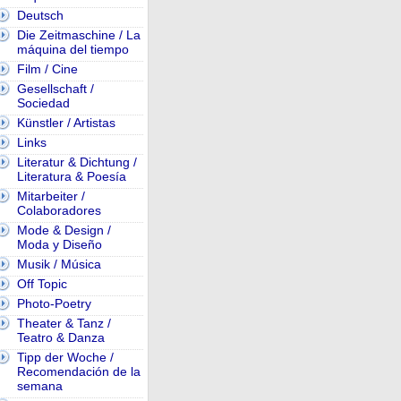
Deutsch
Die Zeitmaschine / La
máquina del tiempo
Film / Cine
Gesellschaft /
Sociedad
Künstler / Artistas
Links
Literatur & Dichtung /
Literatura & Poesía
Mitarbeiter /
Colaboradores
Mode & Design /
Moda y Diseño
Musik / Música
Off Topic
Photo-Poetry
Theater & Tanz /
Teatro & Danza
Tipp der Woche /
Recomendación de la
semana