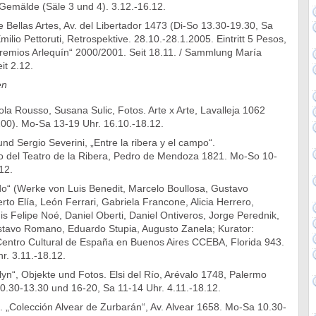
Gemälde (Säle 3 und 4). 3.12.-16.12.
Bellas Artes, Av. del Libertador 1473 (Di-So 13.30-19.30, Sa
ilio Pettoruti, Retrospektive. 28.10.-28.1.2005. Eintritt 5 Pesos,
 „Premios Arlequín“ 2000/2001. Seit 18.11. / Sammlung María
it 2.12.
en
la Rousso, Susana Sulic, Fotos. Arte x Arte, Lavalleja 1062
0). Mo-Sa 13-19 Uhr. 16.10.-18.12.
nd Sergio Severini, „Entre la ribera y el campo“.
o del Teatro de la Ribera, Pedro de Mendoza 1821. Mo-So 10-
12.
do“ (Werke von Luis Benedit, Marcelo Boullosa, Gustavo
rto Elía, León Ferrari, Gabriela Francone, Alicia Herrero,
uis Felipe Noé, Daniel Oberti, Daniel Ontiveros, Jorge Perednik,
tavo Romano, Eduardo Stupia, Augusto Zanela; Kurator:
Centro Cultural de España en Buenos Aires CCEBA, Florida 943.
r. 3.11.-18.12.
lyn“, Objekte und Fotos. Elsi del Río, Arévalo 1748, Palermo
0.30-13.30 und 16-20, Sa 11-14 Uhr. 4.11.-18.12.
 „Colección Alvear de Zurbarán“, Av. Alvear 1658. Mo-Sa 10.30-