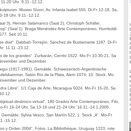
s 11-20 Uhr. 9.11.-12.12.
Skulpturen. Museo Sívori, Av. Infanta Isabel 555. Di-Fr 12-18, Sa,
0-18 Uhr. 9.11.-12.12.
aal 3), Hernán Salamanco (Saal 2), Christoph Schäfer,
top“ (Saal 1). Braga Menéndez Arte Contemporáneo, Humboldt
577. Seit 10.11.
pse dixit“. Dabbah-Torrejón, Sánchez de Bustamante 1187. Di-Fr
r. 11.11.-23.12.
s de los grandes“. Zurbarán, Cerrito 1522. Mo-Fr 10.30-21, Sa
 November und Dezember.
egui (1917-1991), Gemälde. Schweizerisch-Argentinische
ndelskammer, Salón Río de la Plata, Alem 1074, 10. Stock. Mo
 November und Dezember.
edra Libre“. 1/1 Caja de Arte, Nicaragua 5024. Mo-Fr 15-20, Sa
10.12.
bjetual-dinámico-virtual“. 180 Grados Arte Contemporáneo, Filo,
o-Fr 16-24 Uhr, Sa 13-16 und 21-24 Uhr. 16.11.-14.1.2005.
a
 Gemälde. Sylvia Vesco, San Martín 522, 1. Stock „4“. Mo-Fr
1.-15.12.
os y Orden 2004“, Fotos. La Bibliothèque, Uruguay 1223, rote