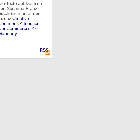
Die Texte auf Deutsch
von Susanne Franz
erscheinen unter der
Lizenz
Creative
Commons Attribution-
NonCommercial 2.0
Germany
.
RSS