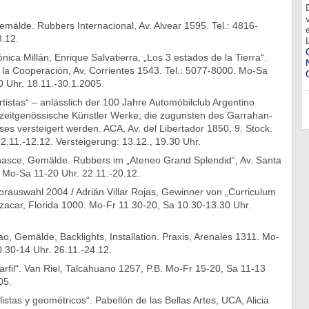
mälde. Rubbers Internacional, Av. Alvear 1595. Tel.: 4816-
8.12.
ica Millán, Enrique Salvatierra, „Los 3 estados de la Tierra“.
 la Cooperación, Av. Corrientes 1543. Tel.: 5077-8000. Mo-Sa
0 Uhr. 18.11.-30.1.2005.
tistas“ – anlässlich der 100 Jahre Automóbilclub Argentino
zeitgenössische Künstler Werke, die zugunsten des Garrahan-
s versteigert werden. ACA, Av. del Libertador 1850, 9. Stock.
2.11.-12.12. Versteigerung: 13.12., 19.30 Uhr.
asce, Gemälde. Rubbers im „Ateneo Grand Splendid“, Av. Santa
. Mo-Sa 11-20 Uhr. 22.11.-20.12.
orauswahl 2004 / Adrián Villar Rojas, Gewinner von „Curriculum
zacar, Florida 1000. Mo-Fr 11.30-20, Sa 10.30-13.30 Uhr.
o, Gemälde, Backlights, Installation. Praxis, Arenales 1311. Mo-
.30-14 Uhr. 26.11.-24.12.
arfil“. Van Riel, Talcahuano 1257, P.B. Mo-Fr 15-20, Sa 11-13
05.
istas y geométricos“. Pabellón de las Bellas Artes, UCA, Alicia