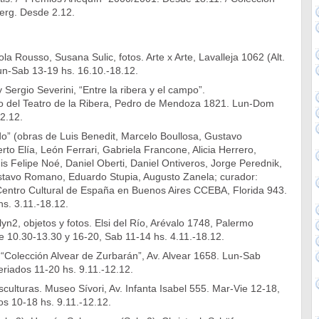
erg. Desde 2.12.
la Rousso, Susana Sulic, fotos. Arte x Arte, Lavalleja 1062 (Alt.
n-Sab 13-19 hs. 16.10.-18.12.
 Sergio Severini, “Entre la ribera y el campo”.
o del Teatro de la Ribera, Pedro de Mendoza 1821. Lun-Dom
2.12.
do” (obras de Luis Benedit, Marcelo Boullosa, Gustavo
rto Elía, León Ferrari, Gabriela Francone, Alicia Herrero,
uis Felipe Noé, Daniel Oberti, Daniel Ontiveros, Jorge Perednik,
tavo Romano, Eduardo Stupia, Augusto Zanela; curador:
Centro Cultural de España en Buenos Aires CCEBA, Florida 943.
s. 3.11.-18.12.
lyn2, objetos y fotos. Elsi del Río, Arévalo 1748, Palermo
e 10.30-13.30 y 16-20, Sab 11-14 hs. 4.11.-18.12.
 “Colección Alvear de Zurbarán”, Av. Alvear 1658. Lun-Sab
riados 11-20 hs. 9.11.-12.12.
esculturas. Museo Sívori, Av. Infanta Isabel 555. Mar-Vie 12-18,
s 10-18 hs. 9.11.-12.12.