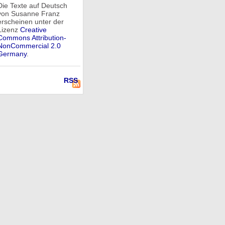
Die Texte auf Deutsch
von Susanne Franz
erscheinen unter der
Lizenz
Creative
Commons Attribution-
NonCommercial 2.0
Germany
.
RSS