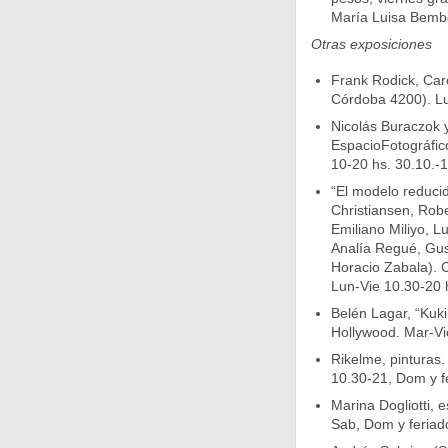
María Luisa Bemb
Otras exposiciones
Frank Rodick, Caro
Córdoba 4200). Lu
Nicolás Buraczok y
EspacioFotográfic
10-20 hs. 30.10.-1
“El modelo reduci
Christiansen, Robe
Emiliano Miliyo, L
Analía Regué, Gus
Horacio Zabala). 
Lun-Vie 10.30-20 h
Belén Lagar, “Kuki
Hollywood. Mar-Vi
Rikelme, pinturas.
10.30-21, Dom y fe
Marina Dogliotti, 
Sab, Dom y feriado