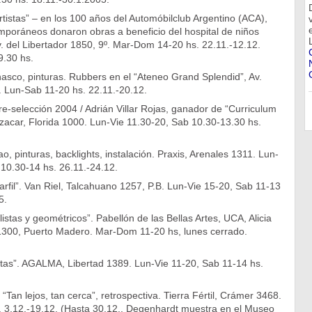
tistas” – en los 100 años del Automóbilclub Argentino (ACA),
mporáneos donaron obras a beneficio del hospital de niños
. del Libertador 1850, 9º. Mar-Dom 14-20 hs. 22.11.-12.12.
9.30 hs.
asco, pinturas. Rubbers en el “Ateneo Grand Splendid”, Av.
. Lun-Sab 11-20 hs. 22.11.-20.12.
re-selección 2004 / Adrián Villar Rojas, ganador de “Curriculum
zacar, Florida 1000. Lun-Vie 11.30-20, Sab 10.30-13.30 hs.
o, pinturas, backlights, instalación. Praxis, Arenales 1311. Lun-
10.30-14 hs. 26.11.-24.12.
arfil”. Van Riel, Talcahuano 1257, P.B. Lun-Vie 15-20, Sab 11-13
5.
istas y geométricos”. Pabellón de las Bellas Artes, UCA, Alicia
300, Puerto Madero. Mar-Dom 11-20 hs, lunes cerrado.
stas”. AGALMA, Libertad 1389. Lun-Vie 11-20, Sab 11-14 hs.
“Tan lejos, tan cerca”, retrospectiva. Tierra Fértil, Crámer 3468.
 3.12.-19.12. (Hasta 30.12., Degenhardt muestra en el Museo