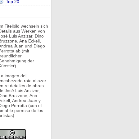
Top 20
Im Titelbild wechseln sich
Details aus Werken von
José Luis Anzizar, Dino
Bruzzone, Ana Eckell,
Andrea Juan und Diego
Perrotta ab (mit
freundlicher
Genehmigung der
Künstler).
La imagen del
encabezado rota al azar
entre detalles de obras
de José Luis Anzizar,
Dino Bruzzone, Ana
Eckell, Andrea Juan y
Diego Perrotta (con el
amable permiso de los
rtistas).