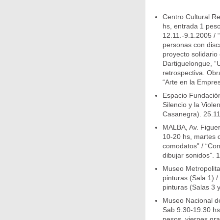
Centro Cultural R
hs, entrada 1 peso
12.11.-9.1.2005 / 
personas con disca
proyecto solidario 
Dartiguelongue, “Un
retrospectiva. Obr
“Arte en la Empres
Espacio Fundación
Silencio y la Viol
Casanegra). 25.11
MALBA, Av. Figuer
10-20 hs, martes c
comodatos” / “Con
dibujar sonidos”. 
Museo Metropolita
pinturas (Sala 1) 
pinturas (Salas 3 y
Museo Nacional de
Sab 9.30-19.30 hs)
pesos, viernes gra