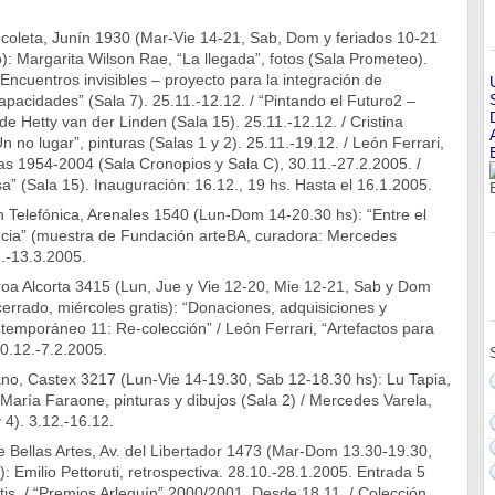
ecoleta, Junín 1930 (Mar-Vie 14-21, Sab, Dom y feriados 10-21
): Margarita Wilson Rae, “La llegada”, fotos (Sala Prometeo).
“Encuentros invisibles – proyecto para la integración de
pacidades” (Sala 7). 25.11.-12.12. / “Pintando el Futuro2 –
de Hetty van der Linden (Sala 15). 25.11.-12.12. / Cristina
 no lugar”, pinturas (Salas 1 y 2). 25.11.-19.12. / León Ferrari,
as 1954-2004 (Sala Cronopios y Sala C), 30.11.-27.2.2005. /
a” (Sala 15). Inauguración: 16.12., 19 hs. Hasta el 16.1.2005.
 Telefónica, Arenales 1540 (Lun-Dom 14-20.30 hs): “Entre el
encia” (muestra de Fundación arteBA, curadora: Mercedes
.-13.3.2005.
oa Alcorta 3415 (Lun, Jue y Vie 12-20, Mie 12-21, Sab y Dom
errado, miércoles gratis): “Donaciones, adquisiciones y
temporáneo 11: Re-colección” / León Ferrari, “Artefactos para
10.12.-7.2.2005.
no, Castex 3217 (Lun-Vie 14-19.30, Sab 12-18.30 hs): Lu Tapia,
/ María Faraone, pinturas y dibujos (Sala 2) / Mercedes Varela,
 4). 3.12.-16.12.
 Bellas Artes, Av. del Libertador 1473 (Mar-Dom 13.30-19.30,
: Emilio Pettoruti, retrospectiva. 28.10.-28.1.2005. Entrada 5
tis. / “Premios Arlequín” 2000/2001. Desde 18.11. / Colección