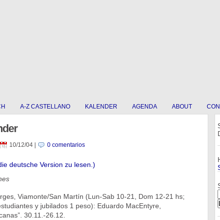
CH
A-Z CASTELLANO
KALENDER
AGENDA
ABOUT
CON
nder
10/12/04
|
0 comentarios
die deutsche Version zu lesen.)
nes
orges, Viamonte/San Martín (Lun-Sab 10-21, Dom 12-21 hs;
estudiantes y jubilados 1 peso): Eduardo MacEntyre,
canas”. 30.11.-26.12.