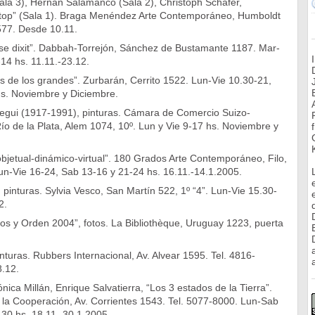
ala 3), Hernán Salamanco (Sala 2), Christoph Schäfer,
top” (Sala 1). Braga Menéndez Arte Contemporáneo, Humboldt
577. Desde 10.11.
pse dixit”. Dabbah-Torrejón, Sánchez de Bustamante 1187. Mar-
14 hs. 11.11.-23.12.
s de los grandes”. Zurbarán, Cerrito 1522. Lun-Vie 10.30-21,
s. Noviembre y Diciembre.
egui (1917-1991), pinturas. Cámara de Comercio Suizo-
ío de la Plata, Alem 1074, 10º. Lun y Vie 9-17 hs. Noviembre y
bjetual-dinámico-virtual”. 180 Grados Arte Contemporáneo, Filo,
un-Vie 16-24, Sab 13-16 y 21-24 hs. 16.11.-14.1.2005.
 pinturas. Sylvia Vesco, San Martín 522, 1º “4”. Lun-Vie 15.30-
2.
os y Orden 2004”, fotos. La Bibliothèque, Uruguay 1223, puerta
nturas. Rubbers Internacional, Av. Alvear 1595. Tel. 4816-
a
8.12.
ica Millán, Enrique Salvatierra, “Los 3 estados de la Tierra”.
 la Cooperación, Av. Corrientes 1543. Tel. 5077-8000. Lun-Sab
30 hs. 18.11.-30.1.2005.