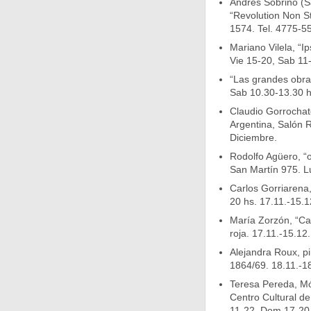
Andrés Sobrino (S
“Revolution Non S
1574. Tel. 4775-5
Mariano Vilela, “I
Vie 15-20, Sab 11-
“Las grandes obra
Sab 10.30-13.30 h
Claudio Gorrochat
Argentina, Salón R
Diciembre.
Rodolfo Agüero, “o
San Martín 975. L
Carlos Gorriarena,
20 hs. 17.11.-15.1
María Zorzón, “Ca
roja. 17.11.-15.12.
Alejandra Roux, pi
1864/69. 18.11.-1
Teresa Pereda, Món
Centro Cultural de
11-22, Dom 17-20.