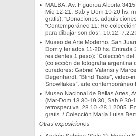
MALBA, Av. Figueroa Alcorta 3415 
Mie 12-21, Sab y Dom 10-20 hs, ma
gratis): “Donaciones, adquisicione
“Contemporáneo 11: Re-colección” /
para dibujar sonidos”. 10.12.-7.2.2
Museo de Arte Moderno, San Juan 
Dom y feriados 11-20 hs. Entrada 
residentes 1 peso): “Colección del
(colección de fotografía argentin
curadores: Gabriel Valansi y Marc
Degenhardt, “Blind Taste”, video-i
Snowflakes”, arte contemporáneo f
Museo Nacional de Bellas Artes, Av
(Mar-Dom 13.30-19.30, Sab 9.30-19.
retrospectiva. 28.10.-28.1.2005. E
gratis. / Colección María Luisa Be
Otras exposiciones
Andrés Sobrino (Sala 3), Hernán S