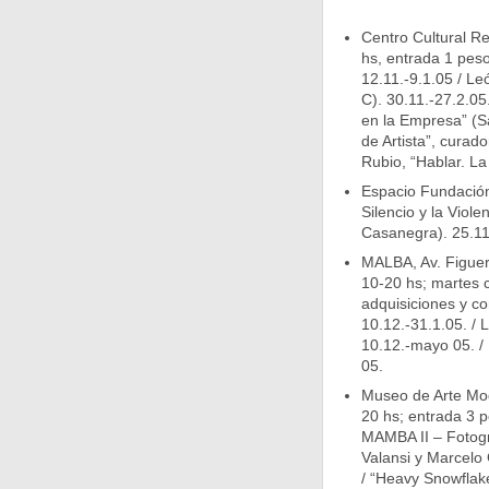
Centro Cultural R
hs, entrada 1 peso
12.11.-9.1.05 / Le
C). 30.11.-27.2.05
en la Empresa” (Sa
de Artista”, curad
Rubio, “Hablar. La
Espacio Fundación
Silencio y la Viol
Casanegra). 25.11
MALBA, Av. Figuer
10-20 hs; martes c
adquisiciones y c
10.12.-31.1.05. / L
10.12.-mayo 05. / 
05.
Museo de Arte Mod
20 hs; entrada 3 p
MAMBA II – Fotogr
Valansi y Marcelo 
/ “Heavy Snowflak