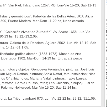
arfil”. Van Riel, Talcahuano 1257, P.B. Lun-Vie 15-20, Sab 11-13
istas y geométricos”. Pabellón de las Bellas Artes, UCA, Alicia
300, Puerto Madero. Mar-Dom 11-20 hs, lunes cerrado.
”. “Colección Alvear de Zurbarán”, Av. Alvear 1658. Lun-Vie
30-13 hs. 13.12.-13.2.05.
turas. Galería de la Recoleta, Agüero 2502. Lun-Vie 12-19, Sab
hs. 14.12.-31.1.05.
diseñador gráfico alemán (1883-1972). Museo de Arte
el Libertador 1902. Mar-Dom 14-19 hs. Entrada 2 pesos.
gar, fotos y objetos; Genoveva Fernández, pinturas; José Luis
uan Miguel Dothas, pinturas; Ariela Naftal, foto-instalación; Nico
los Oñatibia, fotos; Mariana Vidal, pinturas; Iratxe Larrea,
, retratos; Carola Rousso, fotos; Leo Chiachio, dibujos). Elsi del
, Palermo Hollywood. Mar-Vie 15-20, Sab 11-14 hs.
a
ural. La Tribu, Lambaré 873. Lun-Vie 12-22 hs. 23.12.-31.1.05.