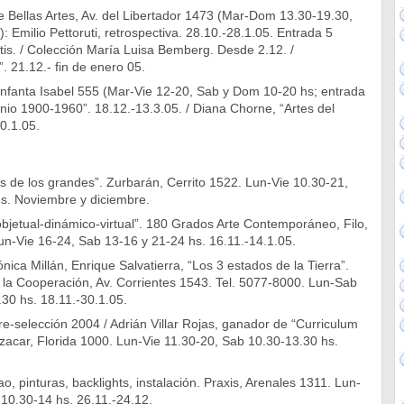
 Bellas Artes, Av. del Libertador 1473 (Mar-Dom 13.30-19.30,
: Emilio Pettoruti, retrospectiva. 28.10.-28.1.05. Entrada 5
tis. / Colección María Luisa Bemberg. Desde 2.12. /
 21.12.- fin de enero 05.
Infanta Isabel 555 (Mar-Vie 12-20, Sab y Dom 10-20 hs; entrada
nio 1900-1960”. 18.12.-13.3.05. / Diana Chorne, “Artes del
30.1.05.
s de los grandes”. Zurbarán, Cerrito 1522. Lun-Vie 10.30-21,
s. Noviembre y diciembre.
bjetual-dinámico-virtual”. 180 Grados Arte Contemporáneo, Filo,
un-Vie 16-24, Sab 13-16 y 21-24 hs. 16.11.-14.1.05.
ica Millán, Enrique Salvatierra, “Los 3 estados de la Tierra”.
 la Cooperación, Av. Corrientes 1543. Tel. 5077-8000. Lun-Sab
30 hs. 18.11.-30.1.05.
re-selección 2004 / Adrián Villar Rojas, ganador de “Curriculum
zacar, Florida 1000. Lun-Vie 11.30-20, Sab 10.30-13.30 hs.
o, pinturas, backlights, instalación. Praxis, Arenales 1311. Lun-
10.30-14 hs. 26.11.-24.12.