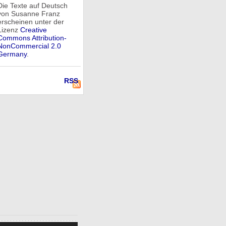
Die Texte auf Deutsch
von Susanne Franz
erscheinen unter der
Lizenz
Creative
Commons Attribution-
NonCommercial 2.0
Germany
.
RSS