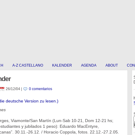
CH
A-Z CASTELLANO
KALENDER
AGENDA
ABOUT
CON
nder
26/12/04
|
0 comentarios
die deutsche Version zu lesen.)
nes
orges, Viamonte/San Martín (Lun-Sab 10-21, Dom 12-21 hs;
estudiantes y jubilados 1 peso): Eduardo MacEntyre,
canas”. 30.11.-26.12. / Horacio Coppola, fotos. 22.12.-27.2.05.