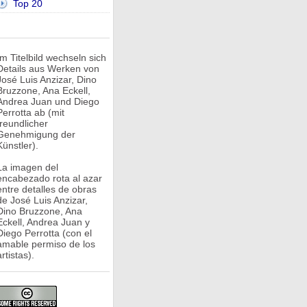
Top 20
Im Titelbild wechseln sich
Details aus Werken von
José Luis Anzizar, Dino
Bruzzone, Ana Eckell,
Andrea Juan und Diego
Perrotta ab (mit
freundlicher
Genehmigung der
Künstler).
La imagen del
encabezado rota al azar
entre detalles de obras
de José Luis Anzizar,
Dino Bruzzone, Ana
Eckell, Andrea Juan y
Diego Perrotta (con el
amable permiso de los
rtistas).