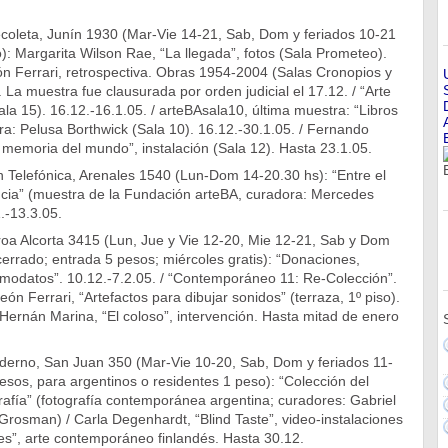
ecoleta, Junín 1930 (Mar-Vie 14-21, Sab, Dom y feriados 10-21
): Margarita Wilson Rae, “La llegada”, fotos (Sala Prometeo).
ón Ferrari, retrospectiva. Obras 1954-2004 (Salas Cronopios y
. La muestra fue clausurada por orden judicial el 17.12. / “Arte
la 15). 16.12.-16.1.05. / arteBAsala10, última muestra: “Libros
ora: Pelusa Borthwick (Sala 10). 16.12.-30.1.05. / Fernando
 memoria del mundo”, instalación (Sala 12). Hasta 23.1.05.
 Telefónica, Arenales 1540 (Lun-Dom 14-20.30 hs): “Entre el
encia” (muestra de la Fundación arteBA, curadora: Mercedes
.-13.3.05.
oa Alcorta 3415 (Lun, Jue y Vie 12-20, Mie 12-21, Sab y Dom
errado; entrada 5 pesos; miércoles gratis): “Donaciones,
omodatos”. 10.12.-7.2.05. / “Contemporáneo 11: Re-Colección”.
eón Ferrari, “Artefactos para dibujar sonidos” (terraza, 1º piso).
Hernán Marina, “El coloso”, intervención. Hasta mitad de enero
erno, San Juan 350 (Mar-Vie 10-20, Sab, Dom y feriados 11-
esos, para argentinos o residentes 1 peso): “Colección del
afía” (fotografía contemporánea argentina; curadores: Gabriel
Grosman) / Carla Degenhardt, “Blind Taste”, video-instalaciones
es”, arte contemporáneo finlandés. Hasta 30.12.