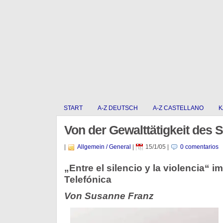
START
A-Z DEUTSCH
A-Z CASTELLANO
K
Von der Gewalttätigkeit des
|
Allgemein / General
|
15/1/05
|
0 comentarios
„Entre el silencio y la violencia“
Telefónica
Von Susanne Franz