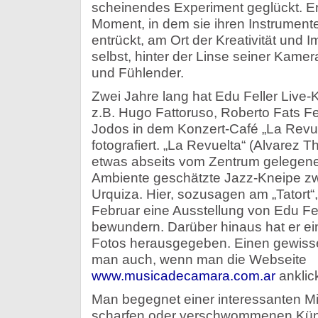
scheinendes Experiment geglückt.
Er
Moment, in dem sie ihren Instrument
entrückt, am Ort der Kreativität und I
selbst, hinter der Linse seiner Kame
und Fühlender.
Zwei Jahre lang hat Edu Feller Live-
z.B. Hugo Fattoruso, Roberto Fats F
Jodos in dem Konzert-Café „La Revu
fotografiert. „La Revuelta“ (Alvarez 
etwas abseits vom Zentrum gelegen
Ambiente geschätzte Jazz-Kneipe zw
Urquiza. Hier, sozusagen am „Tatort
Februar eine Ausstellung von Edu Fell
bewundern. Darüber hinaus hat er ei
Fotos herausgegeben. Einen gewis
man auch, wenn man die Webseite
www.musicadecamara.com.ar
anklick
Man begegnet einer interessanten 
scharfen oder verschwommenen Künstl