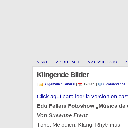
START
A-Z DEUTSCH
A-Z CASTELLANO
K
Klingende Bilder
|
Allgemein / General
|
12/2/05
|
0 comentarios
Click aquí para leer la versión en cas
Edu Fellers Fotoshow „Música de
Von Susanne Franz
Töne, Melodien, Klang, Rhythmus –