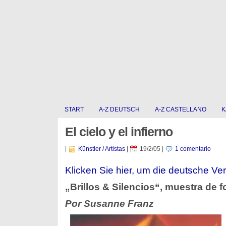
START
A-Z DEUTSCH
A-Z CASTELLANO
K
El cielo y el infierno
|
Künstler / Artistas
|
19/2/05
|
1 comentario
Klicken Sie hier, um die deutsche Ver
„Brillos & Silencios“, muestra de 
Por Susanne Franz