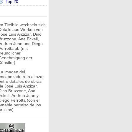
Top 20
Im Titelbild wechseln sich
Details aus Werken von
José Luis Anzizar, Dino
Bruzzone, Ana Eckell,
Andrea Juan und Diego
Perrotta ab (mit
freundlicher
Genehmigung der
Künstler).
La imagen del
encabezado rota al azar
entre detalles de obras
de José Luis Anzizar,
Dino Bruzzone, Ana
Eckell, Andrea Juan y
Diego Perrotta (con el
amable permiso de los
rtistas).