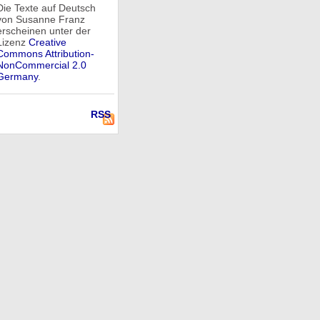
Die Texte auf Deutsch
von Susanne Franz
erscheinen unter der
Lizenz
Creative
Commons Attribution-
NonCommercial 2.0
Germany
.
RSS