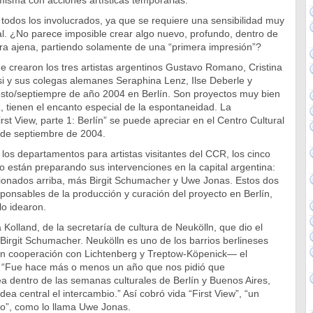
misma con acciones artísticas temporarias.
todos los involucrados, ya que se requiere una sensibilidad muy
l. ¿No parece imposible crear algo nuevo, profundo, dentro de
ura ajena, partiendo solamente de una “primera impresión”?
ue crearon los tres artistas argentinos Gustavo Romano, Cristina
nsi y sus colegas alemanes Seraphina Lenz, Ilse Deberle y
to/septiempre de año 2004 en Berlín. Son proyectos muy bien
, tienen el encanto especial de la espontaneidad.
La
st View, parte 1: Berlín” se puede apreciar en el Centro Cultural
 de septiembre de 2004.
os departamentos para artistas visitantes del CCR, los cinco
 están preparando sus intervenciones en la capital argentina:
cionados arriba, más Birgit Schumacher y Uwe Jonas. Estos dos
sponsables de la producción y curación del proyecto en Berlín,
lo idearon.
 Kolland, de la secretaría de cultura de Neukölln, que dio el
 Birgit Schumacher. Neukölln es uno de los barrios berlineses
n cooperación con Lichtenberg y Treptow-Köpenick— el
”. “Fue hace más o menos un año que nos pidió que
a dentro de las semanas culturales de Berlín y Buenos Aires,
ea central el intercambio.” Así cobró vida “First View”, “un
o”, como lo llama Uwe Jonas.