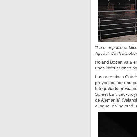
“En el espacio públic
Aguas”, de Ilse Deber
Roland Boden va a ent
unas instrucciones p
Los argentinos Gabriel
proyectos: por una p
fotografiado previame
Spree. La video-proy
de Alemania” (Valansi
el agua. Así se creó 