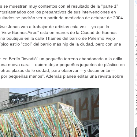
s se muestran muy contentos con el resultado de la “parte 1”
ntusiasmados con los preparativos de sus intervenciones en
ultados se podrán ver a partir de mediados de octubre de 2004.
we Jonas van a trabajar de artistas esta vez – ya que la
st View Buenos Aires” está en manos de la Ciudad de Buenos
 una boutique en la calle Thames del barrio de Palermo Viejo
ípico estilo “cool” del barrio más hip de la ciudad, pero con una
en Berlín “invadió” un pequeño terreno abandonado a la orilla
o una nueva cara— quiere dejar pequeños juguetes de plástico en
y otras plazas de le ciudad, para observar —y documentar—
 por pequeñas manos”. Además planea editar una revista sobre
a