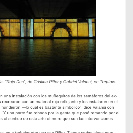
: “Rojo Dos”, de Cristina Piffer y Gabriel Valansi, en Treptow-
ron una instalación con los muñequitos de los semáforos del ex-
recrearon con un material rojo reflejante y los instalaron en el
 hundieron —lo cual es bastante simbólico”, dice Valansi con
. “Y una parte fue robada por la gente que pasó remando por el
es el sentido de este arte efímero que son las intervenciones
s, va a trabajar otra vez con Piffer. Tienen varias ideas para