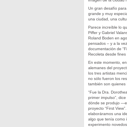
imagen de la ciudad 
Un gran desafío para 
grande y muy especia
una ciudad, una cult
Parece increíble lo q
Piffer y Gabriel Vala
Roland Boden en agos
pensados – y a la vez
documentación de “Fir
Recoleta desde fines
En este momento, en l
alemanes del proyecto
los tres artistas men
no sólo fueron los re
también son quienes 
“Fue la Dra. Dorothea
primer impulso”, dice
dónde se produjo —e
proyecto “First View
elaboráramos una ide
algo que tenía como id
experimento novedos