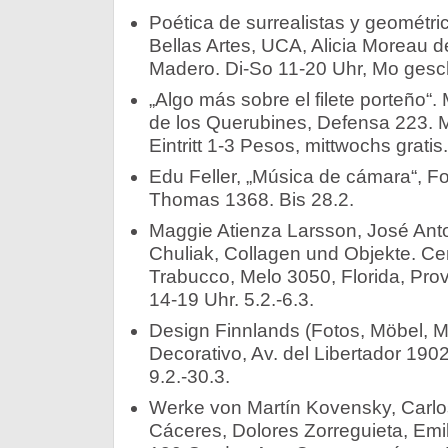
Poética de surrealistas y geométri
Bellas Artes, UCA, Alicia Moreau d
Madero. Di-So 11-20 Uhr, Mo gesch
„Algo más sobre el filete porteño“
de los Querubines, Defensa 223. M
Eintritt 1-3 Pesos, mittwochs gratis.
Edu Feller, „Música de cámara“, Fo
Thomas 1368. Bis 28.2.
Maggie Atienza Larsson, José Ant
Chuliak, Collagen und Objekte. Ce
Trabucco, Melo 3050, Florida, Prov
14-19 Uhr. 5.2.-6.3.
Design Finnlands (Fotos, Möbel, M
Decorativo, Av. del Libertador 190
9.2.-30.3.
Werke von Martín Kovensky, Carlo
Cáceres, Dolores Zorreguieta, Emil