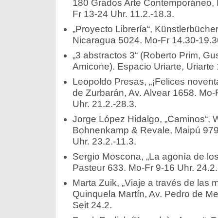
180 Grados Arte Contemporáneo, F
Fr 13-24 Uhr. 11.2.-18.3.
„Proyecto Librería“, Künstlerbücher
Nicaragua 5024. Mo-Fr 14.30-19.30
„3 abstractos 3“ (Roberto Prim, Gu
Amicone). Espacio Uriarte, Uriarte 
Leopoldo Presas, „¡Felices novent
de Zurbarán, Av. Alvear 1658. Mo-
Uhr. 21.2.-28.3.
Jorge López Hidalgo, „Caminos“, 
Bohnenkamp & Revale, Maipú 979.
Uhr. 23.2.-11.3.
Sergio Moscona, „La agonía de lo
Pasteur 633. Mo-Fr 9-16 Uhr. 24.2.
Marta Zuik, „Viaje a través de la
Quinquela Martín, Av. Pedro de Me
Seit 24.2.