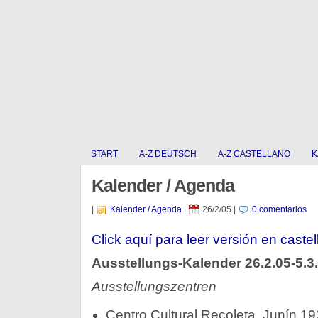
START
A-Z DEUTSCH
A-Z CASTELLANO
K
Kalender / Agenda
|
Kalender / Agenda
|
26/2/05
|
0 comentarios
Click aquí para leer versión en castel
Ausstellungs-Kalender 26.2.05-5.3
Ausstellungszentren
Centro Cultural Recoleta, Junín 19