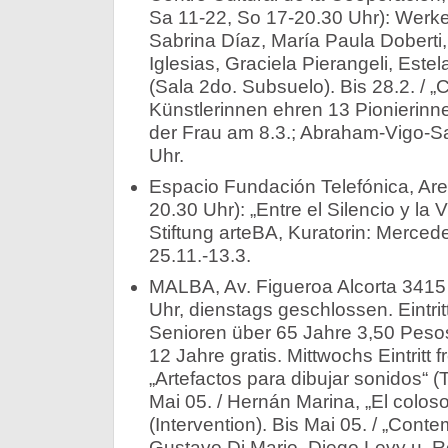
Sa 11-22, So 17-20.30 Uhr): Werke
Sabrina Díaz, María Paula Doberti
Iglesias, Graciela Pierangeli, Este
(Sala 2do. Subsuelo). Bis 28.2. / „C
Künstlerinnen ehren 13 Pionierinn
der Frau am 8.3.; Abraham-Vigo-Saa
Uhr.
Espacio Fundación Telefónica, Ar
20.30 Uhr): „Entre el Silencio y la 
Stiftung arteBA, Kuratorin: Merce
25.11.-13.3.
MALBA, Av. Figueroa Alcorta 3415
Uhr, dienstags geschlossen. Eintri
Senioren über 65 Jahre 3,50 Pesos
12 Jahre gratis. Mittwochs Eintritt fr
„Artefactos para dibujar sonidos“ (T
Mai 05. / Hernán Marina, „El colos
(Intervention). Bis Mai 05. / „Cont
Gustavo Di Mario, Diego Levy u. R