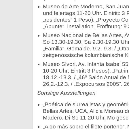
Museo de Arte Moderno, San Juan 
und feiertags 11-20 Uhr. Eintritt: 3 
„residentes“ 1 Peso): „Proyecto Co
„Apunte“, Installation. Eröffnung: 9.
Museo Nacional de Bellas Artes, Av
So 13.30-19.30, Sa 9.30-19.30 Uhr)
„Familia“, Gemälde. 9.2.-9.3. / „Otr
zeitgenössische kolumbianische Ku
Museo Sívori, Av. Infanta Isabel 5
10-20 Uhr; Eintritt 3 Pesos): „Patr
18.12.-13.3. / „46º Salón Anual d
26.2.-12.3. / „Expocursos 2005“. 26
Sonstige Ausstellungen
„Poética de surrealistas y geométri
Bellas Artes, UCA, Alicia Moreau d
Madero. Di-So 11-20 Uhr, Mo gesch
„Algo más sobre el filete porteño“