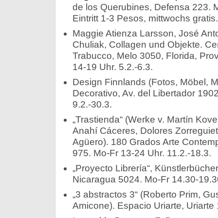
de los Querubines, Defensa 223. M
Eintritt 1-3 Pesos, mittwochs gratis.
Maggie Atienza Larsson, José Ant
Chuliak, Collagen und Objekte. Ce
Trabucco, Melo 3050, Florida, Prov
14-19 Uhr. 5.2.-6.3.
Design Finnlands (Fotos, Möbel, M
Decorativo, Av. del Libertador 190
9.2.-30.3.
„Trastienda“ (Werke v. Martín Kove
Anahí Cáceres, Dolores Zorreguieta
Agüero). 180 Grados Arte Contemp
975. Mo-Fr 13-24 Uhr. 11.2.-18.3.
„Proyecto Librería“, Künstlerbücher
Nicaragua 5024. Mo-Fr 14.30-19.30
„3 abstractos 3“ (Roberto Prim, Gu
Amicone). Espacio Uriarte, Uriarte 