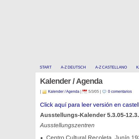
START
A-Z DEUTSCH
A-Z CASTELLANO
K
Kalender / Agenda
|
Kalender / Agenda
|
5/3/05
|
0 comentarios
Click aquí para leer versión en castel
Ausstellungs-Kalender 5.3.05-12.3
Ausstellungszentren
Centro Cultural Recoleta, Junín 19