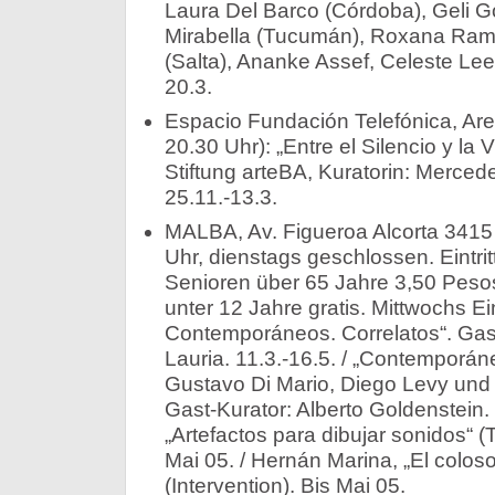
Laura Del Barco (Córdoba), Geli 
Mirabella (Tucumán), Roxana Ramo
(Salta), Ananke Assef, Celeste Lee
20.3.
Espacio Fundación Telefónica, Ar
20.30 Uhr): „Entre el Silencio y la 
Stiftung arteBA, Kuratorin: Merce
25.11.-13.3.
MALBA, Av. Figueroa Alcorta 3415
Uhr, dienstags geschlossen. Eintri
Senioren über 65 Jahre 3,50 Peso
unter 12 Jahre gratis. Mittwochs Eintr
Contemporáneos. Correlatos“. Gast
Lauria. 11.3.-16.5. / „Contemporán
Gustavo Di Mario, Diego Levy und 
Gast-Kurator: Alberto Goldenstein. 
„Artefactos para dibujar sonidos“ (T
Mai 05. / Hernán Marina, „El colos
(Intervention). Bis Mai 05.