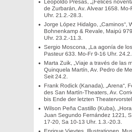
Leopoldo Presas, „¡Felices novent
de Zurbarán, Av. Alvear 1658. Mo-
Uhr. 21.2.-28.3.
Jorge López Hidalgo, „Caminos“, 
Bohnenkamp & Revale, Maipú 979.
Uhr. 23.2.-11.3.
Sergio Moscona, „La agonía de lo
Pasteur 633. Mo-Fr 9-16 Uhr. 24.2.
Marta Zuik, „Viaje a través de la
Quinquela Martín, Av. Pedro de Me
Seit 24.2.
Frank Rodick (Kanada), „Arena“, F
des San Martín-Theaters, Av. Corri
bis Ende der letzten Theatervorstel
Wilson Peña Castillo (Kuba), „Hora 
Juan Segundo Fernández 1221, San
17-20, Sa 10-13 Uhr. 1.3.-20.3.
Enrique Vieytes, Illustrationen. M