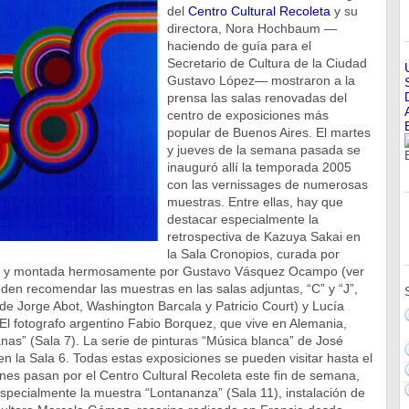
del
Centro Cultural Recoleta
y su
directora, Nora Hochbaum —
haciendo de guía para el
Secretario de Cultura de la Ciudad
Gustavo López— mostraron a la
prensa las salas renovadas del
centro de exposiciones más
popular de Buenos Aires. El martes
y jueves de la semana pasada se
inauguró allí la temporada 2005
con las vernissages de numerosas
muestras. Entre ellas, hay que
destacar especialmente la
retrospectiva de Kazuya Sakai en
la Sala Cronopios, curada por
 y montada hermosamente por Gustavo Vásquez Ocampo (ver
en recomendar las muestras en las salas adjuntas, “C” y “J”,
de Jorge Abot, Washington Barcala y Patricio Court) y Lucía
El fotografo argentino Fabio Borquez, que vive en Alemania,
as” (Sala 7). La serie de pinturas “Música blanca” de José
en la Sala 6. Todas estas exposiciones se pueden visitar hasta el
enes pasan por el Centro Cultural Recoleta este fin de semana,
pecialmente la muestra “Lontananza” (Sala 11), instalación de