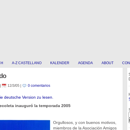
CH
A-Z CASTELLANO
KALENDER
AGENDA
ABOUT
CON
do
|
12/3/05
|
0 comentarios
die deutsche Version zu lesen.
Recoleta inauguró la temporada 2005
Orgullosos, y con buenos motivos,
miembros de la Asociación Amigos