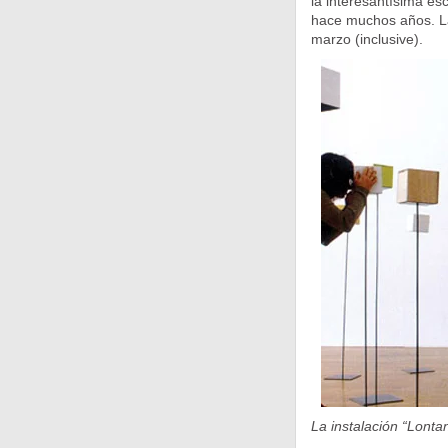
la interesantísima e
hace muchos años. La
marzo (inclusive).
La instalación “Lont