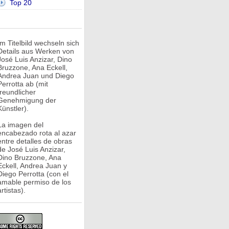
Top 20
Im Titelbild wechseln sich
Details aus Werken von
José Luis Anzizar, Dino
Bruzzone, Ana Eckell,
Andrea Juan und Diego
Perrotta ab (mit
freundlicher
Genehmigung der
Künstler).
La imagen del
encabezado rota al azar
entre detalles de obras
de José Luis Anzizar,
Dino Bruzzone, Ana
Eckell, Andrea Juan y
Diego Perrotta (con el
amable permiso de los
rtistas).