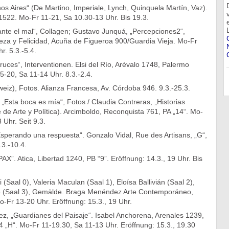
os Aires“ (De Martino, Imperiale, Lynch, Quinquela Martín, Vaz).
1522. Mo-Fr 11-21, Sa 10.30-13 Uhr. Bis 19.3.
ante el mal“, Collagen; Gustavo Junquá, „Percepciones2“,
lleza y Felicidad, Acuña de Figueroa 900/Guardia Vieja. Mo-Fr
r. 5.3.-5.4.
uces“, Interventionen. Elsi del Río, Arévalo 1748, Palermo
5-20, Sa 11-14 Uhr. 8.3.-2.4.
weiz), Fotos. Alianza Francesa, Av. Córdoba 946. 9.3.-25.3.
, „Esta boca es mía“, Fotos / Claudia Contreras, „Historias
e de Arte y Política). Arcimboldo, Reconquista 761, PA „14“. Mo-
 Uhr. Seit 9.3.
Esperando una respuesta“. Gonzalo Vidal, Rue des Artisans, „G“,
3.-10.4.
AX”. Atica, Libertad 1240, PB “9”. Eröffnung: 14.3., 19 Uhr. Bis
(Saal 0), Valeria Maculan (Saal 1), Eloísa Ballivián (Saal 2),
(Saal 3), Gemälde. Braga Menéndez Arte Contemporáneo,
-Fr 13-20 Uhr. Eröffnung: 15.3., 19 Uhr.
ez, „Guardianes del Paisaje“. Isabel Anchorena, Arenales 1239,
4 „H“. Mo-Fr 11-19.30, Sa 11-13 Uhr. Eröffnung: 15.3., 19.30