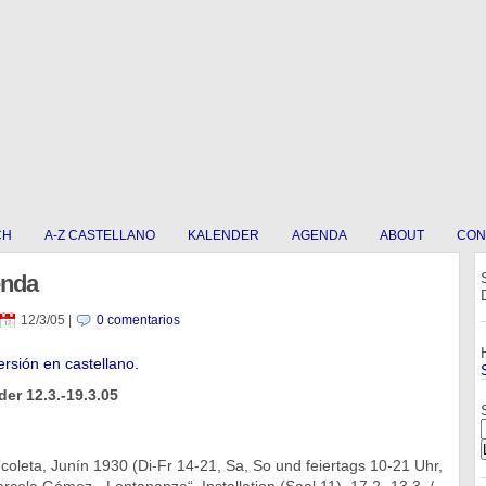
CH
A-Z CASTELLANO
KALENDER
AGENDA
ABOUT
CON
enda
12/3/05
|
0 comentarios
ersión en castellano.
er 12.3.-19.3.05
coleta, Junín 1930 (Di-Fr 14-21, Sa, So und feiertags 10-21 Uhr,