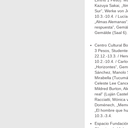
Eintritt 1 Peso): M
Kazuya Sakai, „Iti
Sur“, Werke von Jo
10.3.-10.4. / Lucí
„Almas Alemanas“, 
respuesta“, Gemäld
Gemälde (Saal 6). 
Centro Cultural Bo
3 Pesos, Studente
22.12.-13.3. / Hen
10.2.-10.4. / Carl
„Horizontes“, Gem
Sánchez, Manolo S
Mirabella (Tucumá
Celeste Lee Cancel
Mildred Burton, Ali
real“ (Luján Caste
Racciatti, Mónica 
Doménech, „Memori
„El hombre que hu
10.3.-3.4.
Espacio Fundación