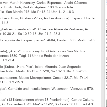
ke von Martín Kovensky, Carlos Espartaco, Anahí Cáceres,
a, Emilio Torti, Rodolfo Agüero. 180 Grados Arte
lo, San Martín 975. Mo-Fr 13-24 Uhr. 11.2.-18.3.
Roberto Prim, Gustavo Viñas, Andrés Amicone). Espacio Uriarte,
.-14.3.
¡Felices noventa años!“. Colección Alvear de Zurbarán, Av.
r 10.30-21, Sa 10.30-13 Uhr. 21.2.-28.3.
La agonía de los que quedan“. AMIA, Pasteur 633. Mo-Fr 9-16
ada), „Arena“, Foto-Essay. FotoGalería des San Martín-
ientes 1530. Tägl. 11 Uhr bis Ende der letzten
. 1.3.-3.4.
lo (Kuba), „Hora Pico“. Isidro Miranda, Juan Segundo
n Isidro. Mo-Fr 10-13 u. 17-20, Sa 10-13 Uhr. 1.3.-20.3.
llustrationen. Museo Metropolitano, Castex 3217. Mo-Fr 14-
 Uhr. 1.3.-15.3.
isajes“, Gemälde und Installationen. Wussmann, Venezuela 570,
a
3.
atos“ (13 Künstlerinnen ehren 13 Pionierinnen). Centro Cultural
 Av. Corrientes 1543. Mo-Sa 11-22, So 17-22.30 Uhr. Seit 4.3.