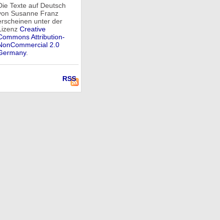
Die Texte auf Deutsch
von Susanne Franz
erscheinen unter der
Lizenz
Creative
Commons Attribution-
NonCommercial 2.0
Germany
.
RSS