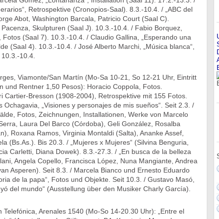
arcela Gómez, „Lontananza“, Installation (Saal 11). 17.2.-13.3. /
nerarios“, Retrospektive (Cronopios-Saal). 8.3.-10.4. / „ABC del
rge Abot, Washington Barcala, Patricio Court (Saal C).
a Pacenza, Skulpturen (Saal J). 10.3.-10.4. / Fabio Borquez,
Fotos (Saal 7). 10.3.-10.4. / Claudio Gallina, „Esperando una
e (Saal 4). 10.3.-10.4. / José Alberto Marchi, „Música blanca“,
10.3.-10.4.
rges, Viamonte/San Martín (Mo-Sa 10-21, So 12-21 Uhr, Eintritt
n und Rentner 1,50 Pesos): Horacio Coppola, Fotos.
ri Cartier-Bresson (1908-2004), Retrospektive mit 155 Fotos.
os Ochagavia, „Visiones y personajes de mis sueños“. Seit 2.3. /
älde, Fotos, Zeichnungen, Installationen, Werke von Marcelo
erra, Laura Del Barco (Córdoba), Geli González, Rosalba
n), Roxana Ramos, Virginia Montaldi (Salta), Ananke Assef,
a (Bs.As.). Bis 20.3. / „Mujeres x Mujeres“ (Silvina Benguria,
cia Carletti, Diana Dowek). 8.3.-27.3. / „En busca de la belleza
llani, Angela Copello, Francisca López, Nuna Mangiante, Andrea
van Asperen). Seit 8.3. / Marcela Bianco und Ernesto Eduardo
a de la papa“, Fotos und Objekte. Seit 10.3. / Gustavo Masó,
yó del mundo“ (Ausstellung über den Musiker Charly García).
 Telefónica, Arenales 1540 (Mo-So 14-20.30 Uhr): „Entre el