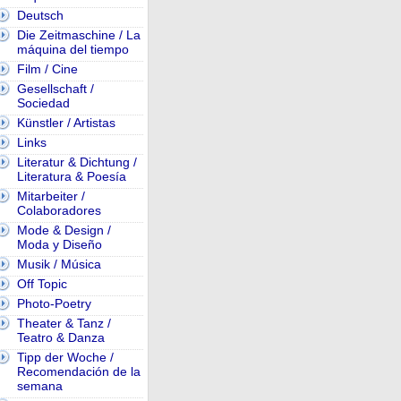
Deutsch
Die Zeitmaschine / La
máquina del tiempo
Film / Cine
Gesellschaft /
Sociedad
Künstler / Artistas
Links
Literatur & Dichtung /
Literatura & Poesía
Mitarbeiter /
Colaboradores
Mode & Design /
Moda y Diseño
Musik / Música
Off Topic
Photo-Poetry
Theater & Tanz /
Teatro & Danza
Tipp der Woche /
Recomendación de la
semana