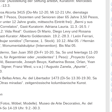
encia“ (Ausstellung der Stiftung arteBA, Kuratorin: Mercedes
.-13.3.
oa Alcorta 3415 (Do-Mo 12-20, Mi 12-21 Uhr, dienstags
ritt 7 Pesos, Dozenten und Senioren über 65 Jahre 3,50 Pesos,
unter 12 Jahre gratis, mittwochs Eintritt frei): „Berni y sus
rrelatos“, Gast-Kuratorin: Adriana Lauria. 11.3.-16.5. /
: Vida Real“: Gustavo Di Mario, Diego Levy und Rosana
ast-Kurator: Alberto Goldenstein. 19.2.-28.3. / León Ferrari,
ibujar sonidos“ (Terrasse, 1. Stock). 10.12.-Mai 05. / Hernán
“, Monumentalskulptur (Intervention). Bis Mai 05.
erno, San Juan 350 (Di-Fr 10-20, Sa, So und feiertags 11-20
sos, für Argentinier oder „residentes“ 1 Peso): „Proyecto Cono
eló, Basserode, Joseph Beuys, Katharina Bosse, Orlan, Yvan
igner, Franz West, u.v.a.) / Augusto Zanela, „Apunte“,
3.
Bellas Artes, Av. del Libertador 1473 (Di-So 13.30-19.30, Sa
„Otras miradas“. zeitgenössische kolumbianische Kunst.
en
Fotos, Möbel, Modelle). Museo de Arte Decorativo, Av. del
i-So 14-19 Uhr. 9.2.-30.3.