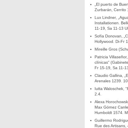
„El puerto de Buen
Zurbarán, Cerrito 
Lux Lindner, „Agu
Installationen. Be
11-19, Sa 11-13 Uh
Sofía Donovan, „Cr
Hollywood. Di-Fr 1
Mireille Gros (Sch
Patricia Villaseñor
clínicas“ (Gabinet
Fr 15-19, Sa 11-13
Claudio Gallina, „
Arenales 1239. 10.
Iutta Waloschek, “P
2.4.
Alexa Horochowski 
Max Gómez Canle 
Humboldt 1574. Mo
Guillermo Rodrigu
Rue des Artisans, 