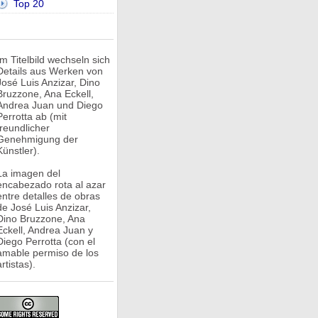
Top 20
Im Titelbild wechseln sich
Details aus Werken von
José Luis Anzizar, Dino
Bruzzone, Ana Eckell,
Andrea Juan und Diego
Perrotta ab (mit
freundlicher
Genehmigung der
Künstler).
La imagen del
encabezado rota al azar
entre detalles de obras
de José Luis Anzizar,
Dino Bruzzone, Ana
Eckell, Andrea Juan y
Diego Perrotta (con el
amable permiso de los
rtistas).