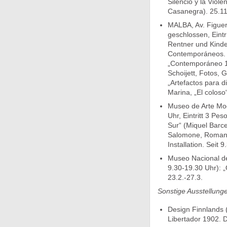
Silencio y la Viol
Casanegra). 25.11
MALBA, Av. Figuer
geschlossen, Eint
Rentner und Kinder 
Contemporáneos. Co
„Contemporáneo 12
Schoijett, Fotos, G
„Artefactos para d
Marina, „El coloso
Museo de Arte Mod
Uhr, Eintritt 3 Pe
Sur“ (Miquel Barc
Salomone, Roman S
Installation. Seit 9.
Museo Nacional de 
9.30-19.30 Uhr): 
23.2.-27.3.
Sonstige Ausstellung
Design Finnlands (
Libertador 1902. D