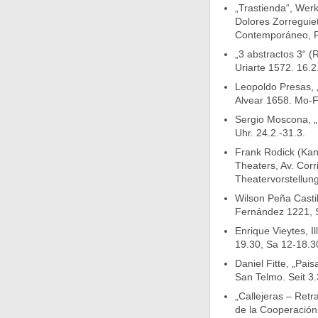
„Trastienda“, Wer
Dolores Zorreguiet
Contemporáneo, Fi
„3 abstractos 3“ (
Uriarte 1572. 16.2
Leopoldo Presas, „
Alvear 1658. Mo-F
Sergio Moscona, „
Uhr. 24.2.-31.3.
Frank Rodick (Kan
Theaters, Av. Corr
Theatervorstellung
Wilson Peña Castil
Fernández 1221, Sa
Enrique Vieytes, I
19.30, Sa 12-18.30
Daniel Fitte, „Pa
San Telmo. Seit 3.
„Callejeras – Retr
de la Cooperación,