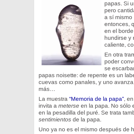
papas. Si u
pero cantid
a sí mismo
entonces, qu
en el borde
hundirse y
caliente, 
En otra tra
poder conve
se escarba
papas noisette: de repente es un labe
cuevas como panales, y uno avanza, 
más…
La muestra
“Memoria de la papa”
, en
invita a
meterse
en la papa. No sólo e
en la pesadilla del puré. Se trata tam
sentimientos
de la papa.
Uno ya no es el mismo después de ha