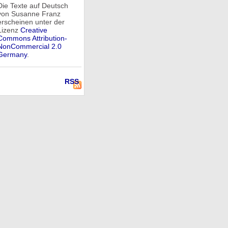
Die Texte auf Deutsch
von Susanne Franz
erscheinen unter der
Lizenz
Creative
Commons Attribution-
NonCommercial 2.0
Germany
.
RSS