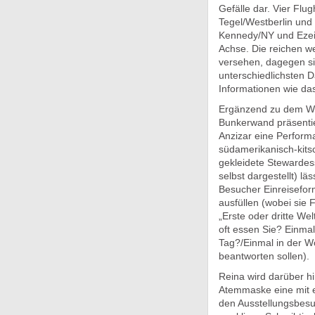
Gefälle dar. Vier Flu
Tegel/Westberlin und
Kennedy/NY und Ezeiz
Achse. Die reichen we
versehen, dagegen si
unterschiedlichsten 
Informationen wie das
Ergänzend zu dem We
Bunkerwand präsentie
Anzizar eine Perform
südamerikanisch-kits
gekleidete Stewardes
selbst dargestellt) läs
Besucher Einreisefor
ausfüllen (wobei sie 
„Erste oder dritte Wel
oft essen Sie? Einma
Tag?/Einmal in der 
beantworten sollen).
Reina wird darüber h
Atemmaske eine mit e
den Ausstellungsbesu