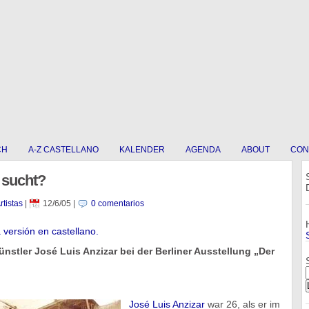
CH
A-Z CASTELLANO
KALENDER
AGENDA
ABOUT
CON
r sucht?
rtistas
|
12/6/05
|
0 comentarios
a versión en castellano.
nstler José Luis Anzizar bei der Berliner Ausstellung „Der
José Luis Anzizar
war 26, als er im