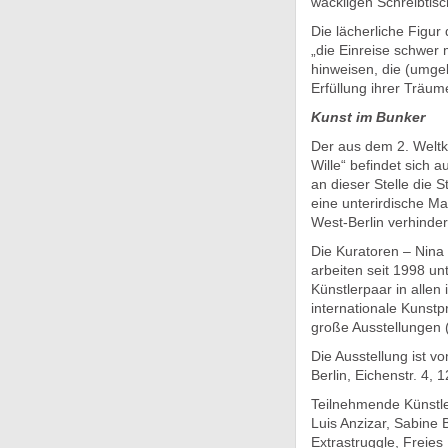
wackligen Schreibtisc
Die lächerliche Figur
„die Einreise schwer 
hinweisen, die (umgek
Erfüllung ihrer Träu
Kunst im Bunker
Der aus dem 2. Weltk
Wille“ befindet sich 
an dieser Stelle die 
eine unterirdische M
West-Berlin verhindern
Die Kuratoren – Nina 
arbeiten seit 1998 u
Künstlerpaar in alle
internationale Kunstp
große Ausstellungen (
Die Ausstellung ist v
Berlin, Eichenstr. 4, 
Teilnehmende Künstle
Luis Anzizar, Sabine 
Extrastruggle, Freies