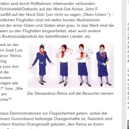
ghäfen sind durch Rollbahnen miteinander verbunden:
 Schönefeld/Ostberlin auf der West-Ost-Achse; John F.
a/BA auf der Nord-Süd- (um nicht zu sagen „Oben-Unten-“) -
stlichen Flughäfen sind mit vielen bunten Illustrationen
nd der arme Osten und Süden eher grau. In das Werk sind die
Daten zu den Flughäfen eingearbeitet, aber auch andere
 Bruttosozialprodukt der betreffenden Länder, etc.
rk an der
rt José Luis
ance: Reina,
chig
s (von ihm
st die
mulare
Fragen wie
t?“ bzw. „Wie
Die Stewardess Reina soll die Besucher nerven.
l am
Woche?“
a
inaus Demonstrationen zur Flugsicherheit geben, wobei die
inem Gummiband befestigte Orangenhälfte ist. Natürlich wird
chern frischer Orangensaft geboten, den Reina an ihrem