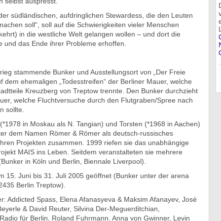
h selbst auspresst.
 der südländischen, aufdringlichen Stewardess, die den Leuten
machen soll“, soll auf die Schwierigkeiten vieler Menschen
ehrt) in die westliche Welt gelangen wollen – und dort die
me und das Ende ihrer Probleme erhoffen.
rieg stammende Bunker und Ausstellungsort von „Der Freie
auf dem ehemaligen „Todesstreifen“ der Berliner Mauer, welche
Stadtteile Kreuzberg von Treptow trennte. Den Bunker durchzieht
auer, welche Fluchtversuche durch den Flutgraben/Spree nach
 sollte.
(*1978 in Moskau als N. Tangian) und Torsten (*1968 in Aachen)
nter dem Namen Römer & Römer als deutsch-russisches
n ihren Projekten zusammen. 1999 riefen sie das unabhängige
rojekt MAIS ins Leben. Seitdem veranstalteten sie mehrere
Bunker in Köln und Berlin, Biennale Liverpool).
om 15. Juni bis 31. Juli 2005 geöffnet (Bunker unter der arena
12435 Berlin Treptow).
r: Addicted Spass, Elena Afanasyeva & Maksim Afanayev, José
Beyerle & David Reuter, Silvina Der-Meguerditchian,
 Radio für Berlin, Roland Fuhrmann, Anna von Gwinner, Levin