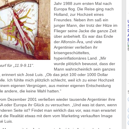
Jahr 1988 zum ersten Mal nach
Europa flog. Die Reise ging nach
Holland, zur Hochzeit eines
Freundes. Neben ihm saß ein
junger Mann, der trotz der Hitze im
Flieger seine Jacke die ganze Zeit
über anbehielt. Es war das Ende
der Alfonsín-Ära, und viele
Argentinier verließen ihr
krisengeschütteltes,
hyperinflationäres Land. „Mir
wurde plötzlich bewusst, dass der
urf für „11.9-9.11“.
Mann wahrscheinlich sein ganzes
 erinnert sich José Luis. „Ob das jetzt 100 oder 1000 Dollar
lle. Ich fühlte mich plötzlich schlecht, weil ich zu einer Hochzeit
einem eigenen Vergnügen, aus meiner eigenen Entscheidung
le andere, die keine Wahl hatten.“
vom Dezember 2001 verließen wieder tausende Argentinier ihre
A oder Europa ihr Glück zu versuchen. „Und was ist dann, wenn
deren Seite ist? Findet man wirklich das vor, was man erwartet
at die Realität etwas mit dem vom Marketing verkauften Image
sé Luis.