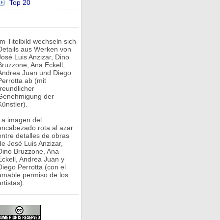
Top 20
Im Titelbild wechseln sich
Details aus Werken von
José Luis Anzizar, Dino
Bruzzone, Ana Eckell,
Andrea Juan und Diego
Perrotta ab (mit
freundlicher
Genehmigung der
Künstler).
La imagen del
encabezado rota al azar
entre detalles de obras
de José Luis Anzizar,
Dino Bruzzone, Ana
Eckell, Andrea Juan y
Diego Perrotta (con el
amable permiso de los
rtistas).