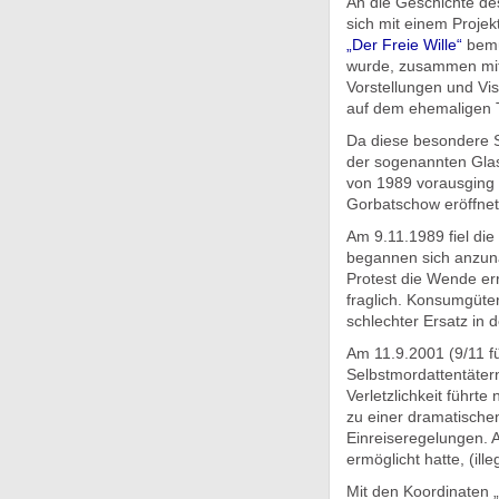
An die Geschichte de
sich mit einem Proje
„Der Freie Wille“
bemüh
wurde, zusammen mit 
Vorstellungen und Vi
auf dem ehemaligen T
Da diese besondere S
der sogenannten Glasn
von 1989 vorausging –
Gorbatschow eröffnet
Am 9.11.1989 fiel die
begannen sich anzunäh
Protest die Wende erre
fraglich. Konsumgüte
schlechter Ersatz in d
Am 11.9.2001 (9/11 f
Selbstmordattentätern
Verletzlichkeit führt
zu einer dramatische
Einreiseregelungen. 
ermöglicht hatte, (ill
Mit den Koordinaten „