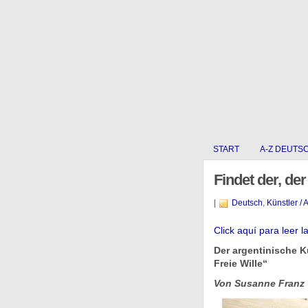
START
A-Z DEUTS
Findet der, de
|
Deutsch
,
Künstler / A
Click aquí para leer l
Der argentinische Kü
Freie Wille“
Von Susanne Franz