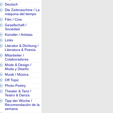
Deutsch
Die Zeitmaschine / La
máquina del tiempo
Film / Cine
Gesellschaft /
Sociedad
Künstler / Artistas
Links
Literatur & Dichtung /
Literatura & Poesía
Mitarbeiter /
Colaboradores
Mode & Design /
Moda y Diseño
Musik / Música
Off Topic
Photo-Poetry
Theater & Tanz /
Teatro & Danza
Tipp der Woche /
Recomendación de la
semana