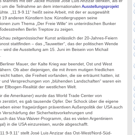
s Mannes mit der Jacke musste José Luis Anzizar denken, als er
kt um die Teilnahme an dem internationalen
Ausstellungsprojekt
te. „11.9-9.11“ heißt seine Arbeit, mit der er ausgewählt
19 anderen Künstlern bzw. Künstlergruppen seine
sionen zum Thema „Der Freie Wille“ im unterirdischen Bunker
odesstreifen Berlin Treptow zu zeigen.
chau zeitgenössischer Kunst anlässlich der 20-Jahres-Feiern
ost stattfinden – das „Tauwetter“, das der politischen Wende
 wird die Ausstellung am 15. Juni im Beisein von Michail
.
 Berliner Mauer, der Kalte Krieg war beendet, Ost und West
ern. Ob aber diejenigen, die mit ihrem mutigen friedlichen
icht hatten, die Freiheit vorfanden, die sie erträumt hatten, ist
r und Versprechungen von „blühenden Landschaften“ waren ein
er Ellbogen-Realität der westlichen Welt.
ür die Amerikaner) wurde das World Trade Center von
 zerstört, es gab tausende Opfer. Der Schock über die eigene
e neben einer fragwürdigen präventiven Außenpolitik der USA auch
n Verschärfung der Sicherheitsvorkehrungen und
Auch das Visa-Waiver-Programm, das es vielen Argentiniern
egal) in die USA einzureisen, wurde abgeschafft.
11.9-9.11“ stellt José Luis Anzizar das Ost-West/Nord-Süd-