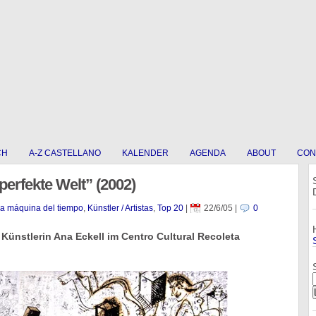
CH
A-Z CASTELLANO
KALENDER
AGENDA
ABOUT
CON
perfekte Welt” (2002)
La máquina del tiempo
,
Künstler / Artistas
,
Top 20
|
22/6/05
|
0
 Künstlerin Ana Eckell im Centro Cultural Recoleta