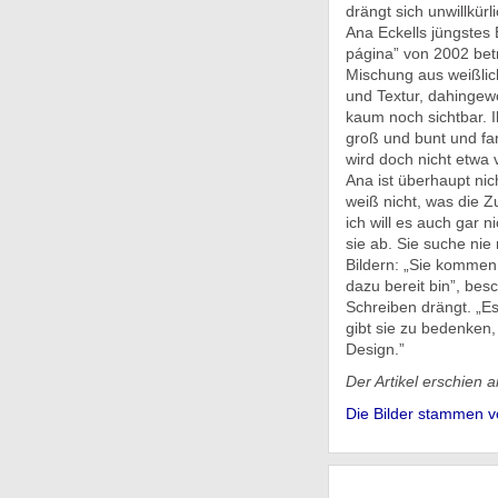
drängt sich unwillkür
Ana Eckells jüngstes B
página” von 2002 betr
Mischung aus weißlic
und Textur, dahingew
kaum noch sichtbar. I
groß und bunt und far
wird doch nicht etwa
Ana ist überhaupt nich
weiß nicht, was die Z
ich will es auch gar n
sie ab. Sie suche ni
Bildern: „Sie kommen 
dazu bereit bin”, bes
Schreiben drängt. „Es 
gibt sie zu bedenken, 
Design.”
Der Artikel erschien 
Die Bilder stammen v