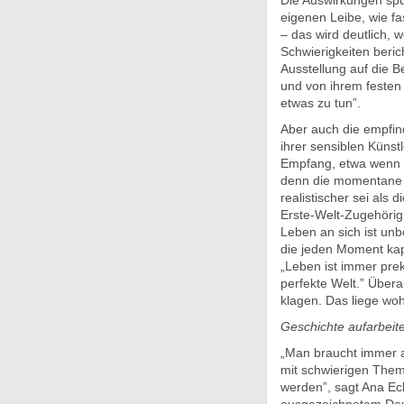
Die Auswirkungen spü
eigenen Leibe, wie fas
– das wird deutlich, 
Schwierigkeiten berich
Ausstellung auf die Be
und von ihrem festen W
etwas zu tun”.
Aber auch die empfin
ihrer sensiblen Künstl
Empfang, etwa wenn si
denn die momentane S
realistischer sei als 
Erste-Welt-Zugehörigk
Leben an sich ist unb
die jeden Moment kaput
„Leben ist immer prekä
perfekte Welt.” Übera
klagen. Das liege woh
Geschichte aufarbeit
„Man braucht immer 
mit schwierigen Them
werden”, sagt Ana Eck