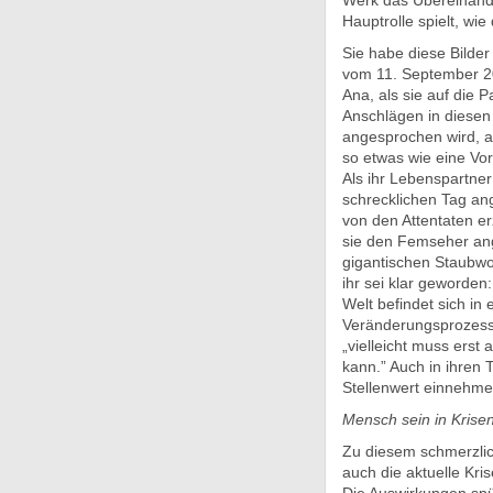
Werk das Übereinand
Hauptrolle spielt, wi
Sie habe diese Bilder
vom 11. September 2
Ana, als sie auf die P
Anschlägen in diese
angesprochen wird, ab
so etwas wie eine V
Als ihr Lebenspartne
schrecklichen Tag an
von den Attentaten er
sie den Femseher an
gigantischen Staubw
ihr sei klar geworden:
Welt befindet sich in
Veränderungsprozess”
„vielleicht muss erst
kann.” Auch in ihren 
Stellenwert einnehme
Mensch sein in Krise
Zu diesem schmerzlic
auch die aktuelle Kris