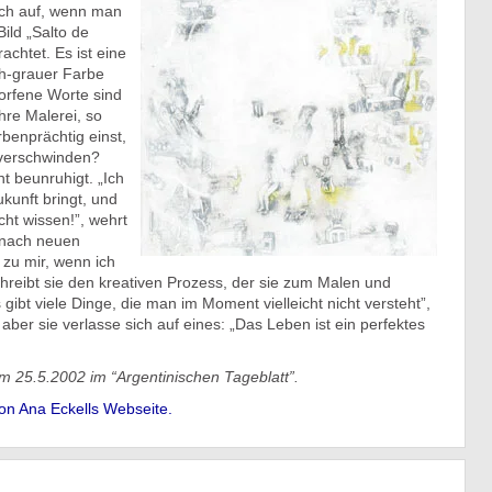
lich auf, wenn man
ild „Salto de
achtet. Es ist eine
h-grauer Farbe
orfene Worte sind
hre Malerei, so
benprächtig einst,
 verschwinden?
t beunruhigt. „Ich
ukunft bringt, und
icht wissen!”, wehrt
e nach neuen
zu mir, wenn ich
chreibt sie den kreativen Prozess, der sie zum Malen und
gibt viele Dinge, die man im Moment vielleicht nicht versteht”,
aber sie verlasse sich auf eines: „Das Leben ist ein perfektes
am 25.5.2002 im “Argentinischen Tageblatt”.
on Ana Eckells Webseite.