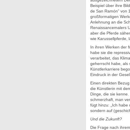
ausgezeichnetem Deu
Beispiel über ihre Bil
de San Ramón” von 1
großformatigen Werke
Anlehnung an die Sch
Renaissancemalers Uc
aber die Pferde sähen
wie Karussellpferde, l
In ihren Werken der 
habe sie die repressi
verarbeitet, das Klim
geherrscht habe, als
Künstlerkarriere beg
Eindruck in der Gesell
Einen direkten Bezug 
die Künstlerin mit de
Dinge, die sie kenne.
schmerzhaft, man verst
fügt hinzu: „Ich habe
sondern auf (geschich
Und die Zukunft?
Die Frage nach ihre