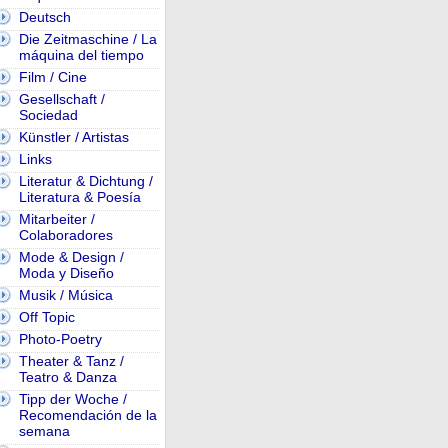
Deutsch
Die Zeitmaschine / La
máquina del tiempo
Film / Cine
Gesellschaft /
Sociedad
Künstler / Artistas
Links
Literatur & Dichtung /
Literatura & Poesía
Mitarbeiter /
Colaboradores
Mode & Design /
Moda y Diseño
Musik / Música
Off Topic
Photo-Poetry
Theater & Tanz /
Teatro & Danza
Tipp der Woche /
Recomendación de la
semana