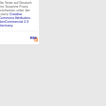
Die Texte auf Deutsch
von Susanne Franz
erscheinen unter der
Lizenz
Creative
Commons Attribution-
NonCommercial 2.0
Germany
.
RSS