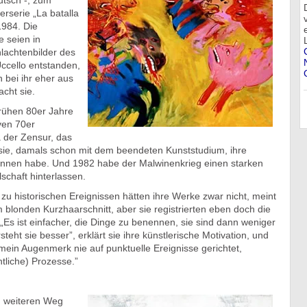
tsch -, zum
derserie „La batalla
984. Die
 seien in
lachtenbilder des
cello entstanden,
 bei ihr eher aus
acht sie.
frühen 80er Jahre
ven 70er
a der Zensur, das
 sie, damals schon mit dem beendeten Kunststudium, ihre
onnen habe. Und 1982 habe der Malwinenkrieg einen starken
schaft hinterlassen.
zu historischen Ereignissen hätten ihre Werke zwar nicht, meint
m blonden Kurzhaarschnitt, aber sie registrierten eben doch die
 „Es ist einfacher, die Dinge zu benennen, sie sind dann weniger
eht sie besser”, erklärt sie ihre künstlerische Motivation, und
 mein Augenmerk nie auf punktuelle Ereignisse gerichtet,
tliche) Prozesse.”
m weiteren Weg