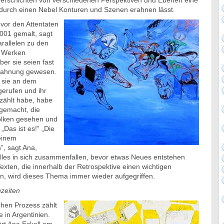
erschichten von verschiedenen Perspektiven und Ebenen eine
e durch einen Nebel Konturen und Szenen erahnen lässt.
 vor den Attentaten
001 gemalt, sagt
arallelen zu den
n Werken
er sie seien fast
orahnung gewesen.
r sie an dem
gerufen und ihr
zählt habe, habe
gemacht, die
olken gesehen und
 „Das ist es!” „Die
 einem
, sagt Ana,
 alles in sich zusammenfallen, bevor etwas Neues entstehen
Texten, die innerhalb der Retrospektive einen wichtigen
n, wird dieses Thema immer wieder aufgegriffen.
nzeiten
hen Prozess zählt
e in Argentinien.