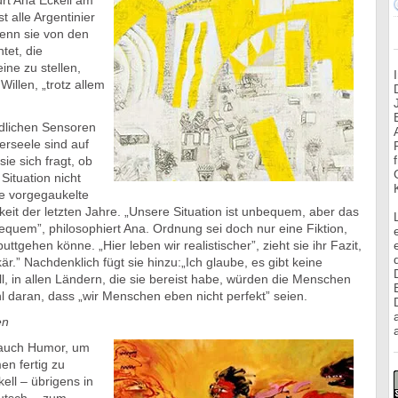
rt Ana Eckell am
t alle Argentinier
wenn sie von den
tet, die
ine zu stellen,
illen, „trotz allem
dlichen Sensoren
erseele sind auf
e sich fragt, ob
ituation nicht
die vorgegaukelte
eit der letzten Jahre. „Unsere Situation ist unbequem, aber das
equem”, philosophiert Ana. Ordnung sei doch nur eine Fiktion,
tgehen könne. „Hier leben wir realistischer”, zieht sie ihr Fazit,
r.” Nachdenklich fügt sie hinzu:„Ich glaube, es gibt keine
ll, in allen Ländern, die sie bereist habe, würden die Menschen
l daran, dass „wir Menschen eben nicht perfekt” seien.
en
a
auch Humor, um
en fertig zu
ell – übrigens in