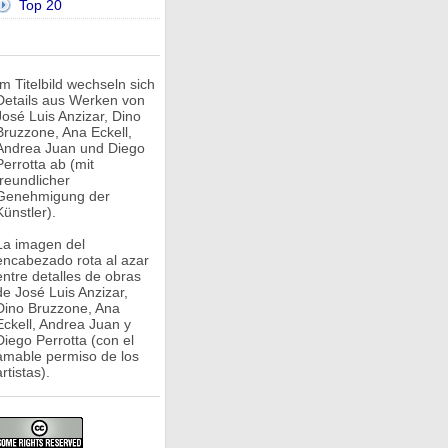
Top 20
Im Titelbild wechseln sich
Details aus Werken von
José Luis Anzizar, Dino
Bruzzone, Ana Eckell,
Andrea Juan und Diego
Perrotta ab (mit
freundlicher
Genehmigung der
Künstler).
La imagen del
encabezado rota al azar
entre detalles de obras
de José Luis Anzizar,
Dino Bruzzone, Ana
Eckell, Andrea Juan y
Diego Perrotta (con el
amable permiso de los
rtistas).