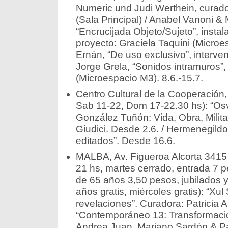
Numeric und Judi Werthein, curado
(Sala Principal) / Anabel Vanoni &
“Encrucijada Objeto/Sujeto”, instal
proyecto: Graciela Taquini (Microe
Ernán, “De uso exclusivo”, interve
Jorge Grela, “Sonidos intramuros”,
(Microespacio M3). 8.6.-15.7.
Centro Cultural de la Cooperación,
Sab 11-22, Dom 17-22.30 hs): “Os
González Tuñón: Vida, Obra, Milita
Giudici. Desde 2.6. / Hermenegildo
editados”. Desde 16.6.
MALBA, Av. Figueroa Alcorta 3415 
21 hs, martes cerrado, entrada 7 
de 65 años 3,50 pesos, jubilados 
años gratis, miércoles gratis): “Xul
revelaciones”. Curadora: Patricia Ar
“Contemporáneo 13: Transformaci
Andrea Juan, Mariano Sardón & P