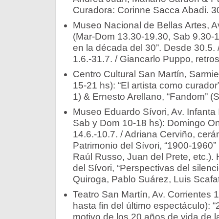
Curadora: Corinne Sacca Abadi. 30
Museo Nacional de Bellas Artes, Av
(Mar-Dom 13.30-19.30, Sab 9.30-19
en la década del 30”. Desde 30.5. / 
1.6.-31.7. / Giancarlo Puppo, retro
Centro Cultural San Martín, Sarmie
15-21 hs): “El artista como curador
1) & Ernesto Arellano, “Fandom” (Sa
Museo Eduardo Sívori, Av. Infanta 
Sab y Dom 10-18 hs): Domingo Onof
14.6.-10.7. / Adriana Cerviño, cerá
Patrimonio del Sívori, “1900-1960” 
Raúl Russo, Juan del Prete, etc.). 
del Sívori, “Perspectivas del silenc
Quiroga, Pablo Suárez, Luis Scafati
Teatro San Martín, Av. Corrientes 
hasta fin del último espectáculo): 
motivo de los 20 años de vida de la