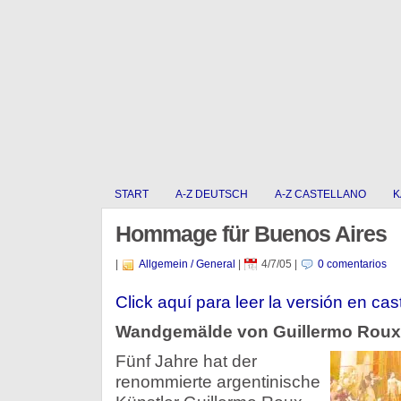
START
A-Z DEUTSCH
A-Z CASTELLANO
K
Hommage für Buenos Aires
|
Allgemein / General
|
4/7/05
|
0 comentarios
Click aquí para leer la versión en cas
Wandgemälde von Guillermo Roux
Fünf Jahre hat der
renommierte argentinische