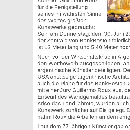
Künstler Guillermo Roux
für die Fertigstellung
seines im wahrsten Sinne
des Wortes größten
Kunstwerks gebraucht:
Sein am Donnerstag, dem 30. Juni 20
der Zentrale von BankBoston feierli
ist 12 Meter lang und 5,40 Meter hoc
Noch vor der Wirtschaftskrise in Arg
den Wettbewerb ausgeschrieben, an 
argentinische Künstler beteiligten. D
USA ansässige argentinische Archite
auch die Pläne für das BankBoston
mit einer Jury Guillermo Roux aus, d
Entwurf des Wandgemäldes beauftrag
Krise das Land lähmte, wurden auch 
Kunstwerk zunächst auf Eis gelegt. 
nahm Roux die Arbeiten an dem ehrge
Laut dem 77-jährigen Künstler gab e