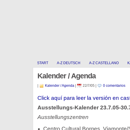
START
A-Z DEUTSCH
A-Z CASTELLANO
K
Kalender / Agenda
|
Kalender / Agenda
|
22/7/05
|
0 comentarios
Click aquí para leer la versión en cas
Ausstellungs-Kalender 23.7.05-30.
Ausstellungszentren
Centro Cultural Borges, Viamonte/