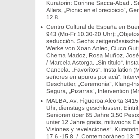
Kuratorin: Corinne Sacca-Abadi. Se
Allers, „Picnic en el precipicio“, G
12.8.
Centro Cultural de España en Bue
943 (Mo-Fr 10.30-20 Uhr): „Objeto
seducción. Sechs zeitgenössische
Werke von Xoan Anleo, Ciuco Gutié
Chema Madoz, Rosa Muñoz, José L
/ Marcela Astorga, „Sin título“, Insta
Cancela, „Favoritos“, Installation (
señores en apuros por acá“, Interv
Deschutter, „Ceremonia“, Klang-Inst
Segura, „Pizarras“, Intervention (M4
MALBA, Av. Figueroa Alcorta 3415
Uhr, dienstags geschlossen, Eintri
Senioren über 65 Jahre 3,50 Peso
unter 12 Jahre gratis, mittwochs Eintr
Visiones y revelaciones“. Kuratorin:
17.6.-15.8. / „Contemporáneo 13: