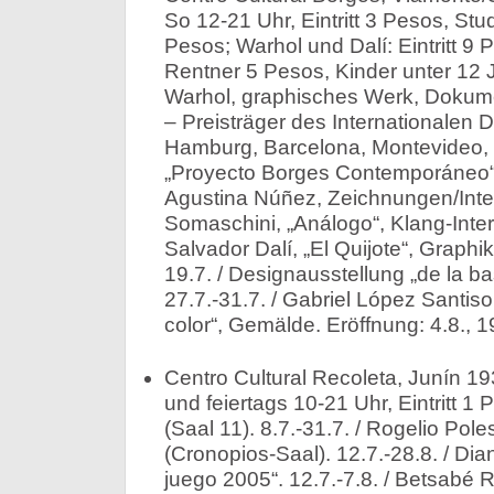
So 12-21 Uhr, Eintritt 3 Pesos, St
Pesos; Warhol und Dalí: Eintritt 9
Rentner 5 Pesos, Kinder unter 12 
Warhol, graphisches Werk, Dokument
– Preisträger des Internationalen
Hamburg, Barcelona, Montevideo, B
„Proyecto Borges Contemporáneo“,
Agustina Núñez, Zeichnungen/Inter
Somaschini, „Análogo“, Klang-Interv
Salvador Dalí, „El Quijote“, Graphi
19.7. / Designausstellung „de la ba
27.7.-31.7. / Gabriel López Santis
color“, Gemälde. Eröffnung: 4.8., 1
Centro Cultural Recoleta, Junín 19
und feiertags 10-21 Uhr, Eintritt 1
(Saal 11). 8.7.-31.7. / Rogelio Pole
(Cronopios-Saal). 12.7.-28.8. / Dia
juego 2005“. 12.7.-7.8. / Betsabé 