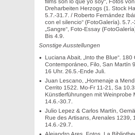
films son lo que yo soy“, Fotos vo
Dreharbeiten Herzogs (1. Stock Hal
5.7.-31.7. / Roberto Fernández Ib
con el silencio“ (FotoGalería). 5.7.
„Sangre“, Foto-Essay (FotoGalería).
Bis 4.9.
Sonstige Ausstellungen
Luciana Abait, „Into the Blue“. 180
Contemporáneo, Filo, San Martín 9
16 Uhr. 26.5.-Ende Juli.
Juan Lescano, „Homenaje a Mendo
Cerrito 1522. Mo-Fr 11-21, Sa 10.3
Künstlerführungen mit Weinprobe 
14.6.-30.7.
Julio Lepez & Carlos Martín, Gemä
Rue des Artisans, Arenales 1239, 1
14.6.-29.7.
Alejandro Ares, Fotos. La Bibliot