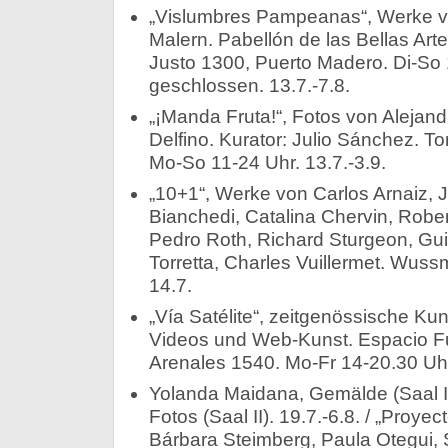
„Vislumbres Pampeanas“, Werke v
Malern. Pabellón de las Bellas Art
Justo 1300, Puerto Madero. Di-So
geschlossen. 13.7.-7.8.
„¡Manda Fruta!“, Fotos von Aleja
Delfino. Kurator: Julio Sánchez. To
Mo-So 11-24 Uhr. 13.7.-3.9.­
„10+1“, Werke von Carlos Arnaiz, 
Bianchedi, Catalina Chervin, Rober
Pedro Roth, Richard Sturgeon, Gui
Torretta, Charles Vuillermet. Wus
14.7.­
„Vía Satélite“, zeitgenössische Kun
Videos und Web-Kunst. Espacio Fu
Arenales 1540. Mo-Fr 14-20.30 Uhr.
Yolanda Maidana, Gemälde (Saal I).
Fotos (Saal II). 19.7.-6.8. / „Proy
Bárbara Steimberg, Paula Otegui, 