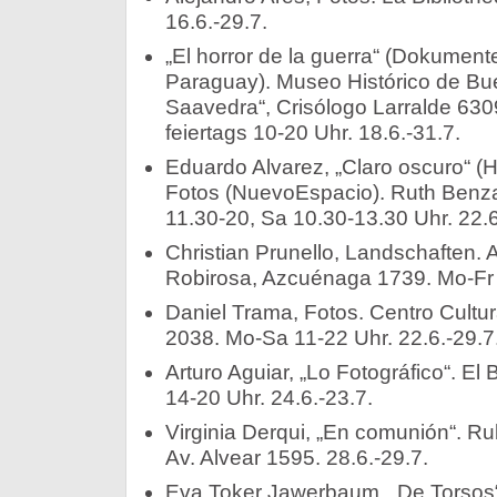
16.6.-29.7.
„El horror de la guerra“ (Dokumen
Paraguay). Museo Histórico de Bue
Saavedra“, Crisólogo Larralde 6309
feiertags 10-20 Uhr. 18.6.-31.7.
Eduardo Alvarez, „Claro oscuro“ (H
Fotos (NuevoEspacio). Ruth Benza
11.30-20, Sa 10.30-13.30 Uhr. 22.6
Christian Prunello, Landschaften. A
Robirosa, Azcuénaga 1739. Mo-Fr 1
Daniel Trama, Fotos. Centro Cultur
2038. Mo-Sa 11-22 Uhr. 22.6.-29.7
Arturo Aguiar, „Lo Fotográfico“. El
14-20 Uhr. 24.6.-23.7.
Virginia Derqui, „En comunión“. Ru
Av. Alvear 1595. 28.6.-29.7.
Eva Toker Jawerbaum, „De Torsos“