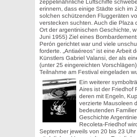
zeppelinähnliche Luftschiffe schwebe
erinnern, dass einige Städte sich im 
solchen schützenden Fluggeräten vo
verstecken suchten. Auch die Plaza 
Ort der argentinischen Geschichte, w
Juni 1955) Ziel eines Bombardement
Perón gerichtet war und viele unsc
forderte. „Antiaéreos“ ist eine Arbeit
Künstlers Gabriel Valansi, der als eine
(unter 25 eingereichten Vorschlägen
Teilnahme am Festival eingeladen w
Ein weiterer symboltr
Aires ist der Friedhof
deren mit Engeln, Ku
verzierte Mausoleen 
bedeutenden Familien 
Geschichte Argentini
Recoleta-Friedhof wir
September jeweils von 20 bis 23 Uhr