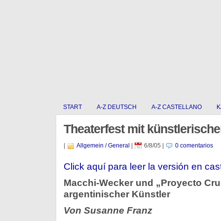
START
A-Z DEUTSCH
A-Z CASTELLANO
K
Theaterfest mit künstlerisc
|
Allgemein / General
|
6/8/05
|
0 comentarios
Click aquí para leer la versión en cas
Macchi-Wecker und „Proyecto Cruc
argentinischer Künstler
Von Susanne Franz