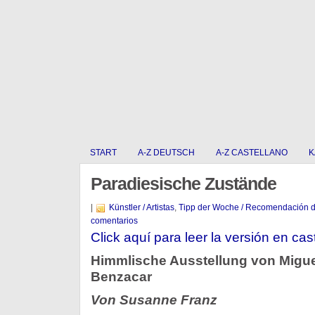
START
A-Z DEUTSCH
A-Z CASTELLANO
K
Paradiesische Zustände
|
Künstler / Artistas
,
Tipp der Woche / Recomendación 
comentarios
Click aquí para leer la versión en cas
Himmlische Ausstellung von Migue
Benzacar
Von Susanne Franz