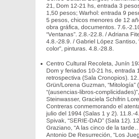
21, Dom 12-21 hs, entrada 3 pesos
1,50 pesos; Warhol: entrada 9 peso
5 pesos, chicos menores de 12 añ
obra gráfica, documentos. 7.6.-2.10
“Ventanas”. 2.8.-22.8. / Adriana Fit
4.8.-28.9. / Gabriel López Santiso
color”, pinturas. 4.8.-28.8.
Centro Cultural Recoleta, Junín 19
Dom y feriados 10-21 hs, entrada 1
retrospectiva (Sala Cronopios). 12.7
Grün/Lorena Guzman, “Mitología” (S
“(ausencias-libros-complicidades)
Steinwasser, Graciela Schifrin Lor
Contreras conmemorando el atenta
julio del 1994 (Salas 1 y 2). 11.8.-
Spivak, “SERIE-DAD” (Sala 12). 12.
Graziano, “A las cinco de la tarde…”
Antonio De Resurreción, “Los Juego