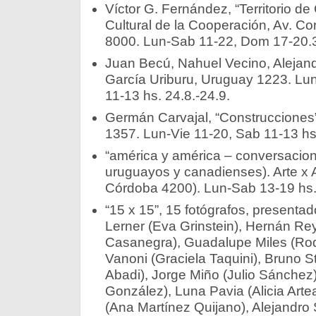
Víctor G. Fernández, “Territorio de
Cultural de la Cooperación, Av. Cor
8000. Lun-Sab 11-22, Dom 17-20.30 
Juan Becú, Nahuel Vecino, Alejand
García Uriburu, Uruguay 1223. Lun
11-13 hs. 24.8.-24.9.­
Germán Carvajal, “Construcciones”
1357. Lun-Vie 11-20, Sab 11-13 hs. 
“américa y américa – conversacione
uruguayos y canadienses). Arte x Ar
Córdoba 4200). Lun-Sab 13-19 hs. 25
“15 x 15”, 15 fotógrafos, presentad
Lerner (Eva Grinstein), Hernán R
Casanegra), Guadalupe Miles (Rod
Vanoni (Graciela Taquini), Bruno 
Abadi), Jorge Miño (Julio Sánchez)
González), Luna Pavia (Alicia Arte
(Ana Martínez Quijano), Alejandro