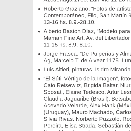
Roberto Graziano, “Fotos de artist
Contemporáneo, Filo, San Martín 
13-16 hs. 8.9.-28.10.­­
Alberto Baston Díaz, “Modelo para
Maman Fine Art, Av. del Libertado
11-15 hs. 8.9.-8.10.­­
Jorge Frasca, “De Pulperías y Alm
Ag, Marcelo T. de Alvear 1175. Lun-
Luis Altieri, pinturas. Isidro Mirand
“El Sútil Vértigo de la Imagen”, fot
Caio Reisewitz, Brigida Baltar, Niu
Sposati, Elaine Tedesco, Artur Le
Claudia Jaguaribe (Brasil), Betsa
Acevedo Velarde, Alex Hank (Méxic
(Uruguay), Mauro Machado, Carlos T
Silvia Rivas, Norberto Puzzolo, R
Pereira, Elisa Strada, Sebastián d