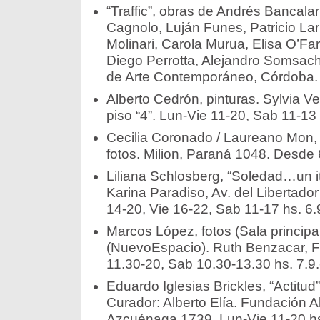
“Traffic”, obras de Andrés Bancalar
Cagnolo, Luján Funes, Patricio L
Molinari, Carola Murua, Elisa O’Farr
Diego Perrotta, Alejandro Somsach
de Arte Contemporáneo, Córdoba. 
Alberto Cedrón, pinturas. Sylvia V
piso “4”. Lun-Vie 11-20, Sab 11-13 hs
Cecilia Coronado / Laureano Mon, “
fotos. Milion, Paraná 1048. Desde 6
Liliana Schlosberg, “Soledad…un iti
Karina Paradiso, Av. del Libertado
14-20, Vie 16-22, Sab 11-17 hs. 6.9.
Marcos López, fotos (Sala principal)
(NuevoEspacio). Ruth Benzacar, F
11.30-20, Sab 10.30-13.30 hs. 7.9.-8
Eduardo Iglesias Brickles, “Actitud”,
Curador: Alberto Elía. Fundación A
Azcuénaga 1739. Lun-Vie 11-20 hs.