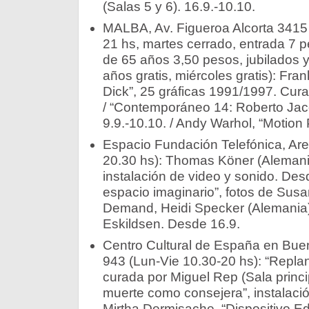
(Salas 5 y 6). 16.9.-10.10.
MALBA, Av. Figueroa Alcorta 3415 
21 hs, martes cerrado, entrada 7 
de 65 años 3,50 pesos, jubilados 
años gratis, miércoles gratis): Fran
Dick”, 25 gráficas 1991/1997. Cura
/ “Contemporáneo 14: Roberto Jac
9.9.-10.10. / Andy Warhol, “Motion 
Espacio Fundación Telefónica, Are
20.30 hs): Thomas Köner (Alemania)
instalación de video y sonido. Desd
espacio imaginario”, fotos de Su
Demand, Heidi Specker (Alemania)
Eskildsen. Desde 16.9.­
Centro Cultural de España en Bue
943 (Lun-Vie 10.30-20 hs): “Replan
curada por Miguel Rep (Sala princip
muerte como consejera”, instalació
Mirtha Dermisache, “Dispositivo Edi