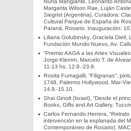
Nuna Mangiante, Leonardo Antonia
Margarita Wilson Rae, Luján Castell
Siegrist (Argentina). Curadora: Cl
Cultural Parque de España de Ros
Paraná, Rosario. Inauguración: 10.
Liliana Golubinsky, Graciela Dietl,
Fundación Mundo Nuevo, Av. Callao
“Premio AAGA a las Artes Visuales
Jorge Klemm, Marcelo T. de Alvear
11-13 hs. 12.9.-23.9.­­
Rosita Fumagalli, “Filigranas”, pint
1748, Palermo Hollywood. Mar-Vie
14.9.-15.10.­
Shai Ginott (Israel), “Desde el princ
Books, Gifts and Art Gallery, Tucum
Carlos Fernando Herrera, “Retrato d
intervención en la esplanada del
Contemporáneo de Rosario). MAC