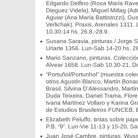
Edgardo Delfino (Rosa María Ravera
Dieguez Videla), Miguel Mitlag (Ad
Aguiar (Ana María Battistozzi), Gus
Verlichak). Praxis, Arenales 1311.
10.30-14 hs. 26.8.-28.9.­­
Susana Saravia, pinturas / Jorge Sa
Uriarte 1356. Lun-Sab 14-20 hs. 26.
Mario Sanzano, pinturas. Colecció
Alvear 1658. Lun-Sab 10.30-21, Do
“Portuñol/Portunhol” (muestra colec
otros Agustín Blanco, Martín Bona
Brasil, Silvina D’Alessandro, Mart
Duda Teixeira, Daniel Trama, Flore
Ivana Martínez Vollaro y Karina Gr
de Estudios Brasileiros FUNCEB, E
Elizabeth Peluffo, tintas sobre pape
P.B. “9”. Lun-Vie 11-13 y 15-20, Sab
Juan José Cambre, pinturas. Wus