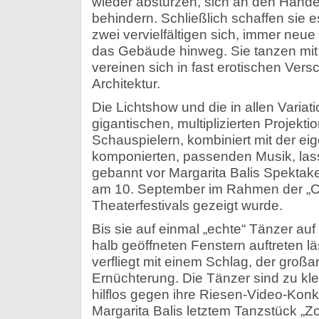
wieder abstürzen, sich an den Hände
behindern. Schließlich schaffen sie
zwei vervielfältigen sich, immer neue
das Gebäude hinweg. Sie tanzen mit 
vereinen sich in fast erotischen Vers
Architektur.
Die Lichtshow und die in allen Varia
gigantischen, multiplizierten Projek
Schauspielern, kombiniert mit der e
komponierten, passenden Musik, la
gebannt vor Margarita Balis Spektake
am 10. September im Rahmen der „C
Theaterfestivals gezeigt wurde.
Bis sie auf einmal „echte“ Tänzer au
halb geöffneten Fenstern auftreten l
verfliegt mit einem Schlag, der großa
Ernüchterung. Die Tänzer sind zu kl
hilflos gegen ihre Riesen-Video-Konk
Margarita Balis letztem Tanzstück „