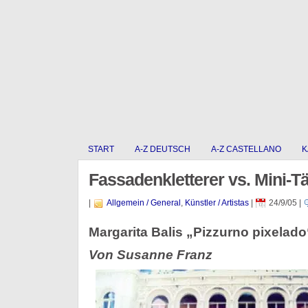
START
A-Z DEUTSCH
A-Z CASTELLANO
K
Fassadenkletterer vs. Mini-T
|
Allgemein / General
,
Künstler / Artistas
|
24/9/05
|
Margarita Balis „Pizzurno pixelado
Von Susanne Franz