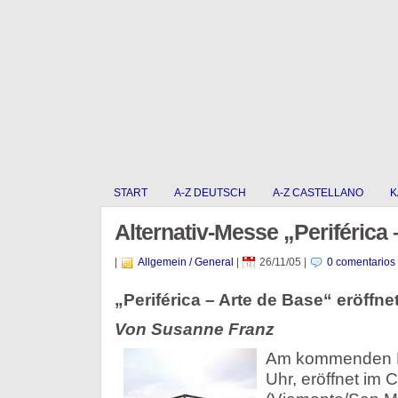
START
A-Z DEUTSCH
A-Z CASTELLANO
K
Alternativ-Messe „Periférica 
|
Allgemein / General
|
26/11/05
|
0 comentarios
„Periférica – Arte de Base“ eröffn
Von Susanne Franz
Am kommenden Mi
Uhr, eröffnet im 