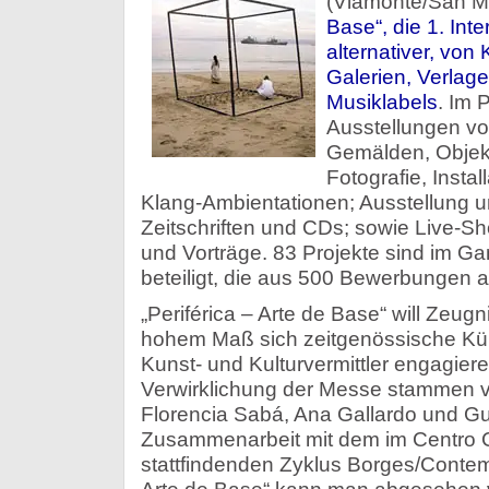
(Viamonte/San M
Base“, die 1. Int
alternativer, von 
Galerien, Verlag
Musiklabels
. Im 
Ausstellungen v
Gemälden, Objekte
Fotografie, Insta
Klang-Ambientationen; Ausstellung 
Zeitschriften und CDs; sowie Live-
und Vorträge. 83 Projekte sind im G
beteiligt, die aus 500 Bewerbungen 
„Periférica – Arte de Base“ will Zeug
hohem Maß sich zeitgenössische Kün
Kunst- und Kulturvermittler engagier
Verwirklichung der Messe stammen 
Florencia Sabá, Ana Gallardo und Gus
Zusammenarbeit mit dem im Centro C
stattfindenden Zyklus Borges/Contem