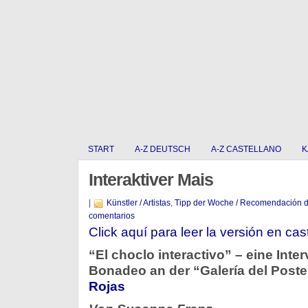
START
A-Z DEUTSCH
A-Z CASTELLANO
K
Interaktiver Mais
|
Künstler / Artistas
,
Tipp der Woche / Recomendación 
comentarios
Click aquí para leer la versión en cas
“El choclo interactivo” – eine Inte
Bonadeo an der “Galería del Post
Rojas