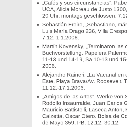
„Cafés y sus circunstancias“. Pabel
UCA, Alicia Moreau de Justo 1300,
20 Uhr, montags geschlossen. 7.12
Sebastián Freire, „Sebastiano, már
Luis María Drago 236, Villa Crespo
7.12.-1.1.2006.
Martín Kovensky, „Terminaron las c
Buchvorstellung. Papelera Palerm
11-13 und 14-19, Sa 10-13 und 15
2006.
Alejandro Raineri, „La Vacanal en 
Este, Playa Brava/Av. Roosevelt. T
11.12.-17.1.2006.
„Amigos de las Artes“, Werke von 
Rodolfo Insaurralde, Juan Carlos G
Mauricio Battistelli, Laseca Anton,
Calzetta, Oscar Otero. Bolsa de Co
de Mayo 359, PB. 12.12.-30.12.