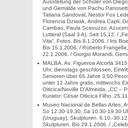
Ausstellung der Schüler von Diego
und Gemälde von Pachu Panosetti,
Tatiana Sandoval, Nestor Fox Led
Florencia Dziwak, Andrea Capli, G
Cambas, Paula Scavuzzo, Azucena 
Lutteral (Saal 3 A). Seit 15.12. / „F
Vita“, Fotos. Bis 8.1.2006. / Iris B
Bis 15.1.2006. / Roberto Frangella,
22.1.2006. / Giorgio Morandi, Gem
MALBA, Av. Figueroa Alcorta 3415
Uhr, dienstags geschlossen, Eintri
Senioren über 65 Jahre 3,50 Peso
unter 12 Jahre gratis, mittwochs Eintr
Oiticica/Neville D’Almeida, „CC – 
Kurator: César Oiticica Filho. 25.1
Museo Nacional de Bellas Artes, Av
So 12.30-19.30, Sa 10.30-19.30 Uh
(Uruguay), Skulpturen. 6.10.-30.12
Skulpturen. Bis 29.1.2006. / „Cele