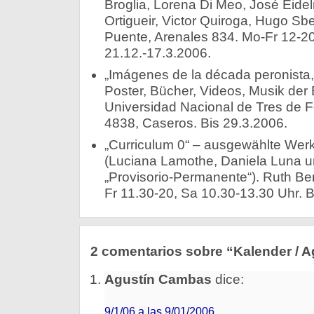
Broglia, Lorena Di Meo, José Eidel
Ortigueir, Victor Quiroga, Hugo Sbe
Puente, Arenales 834. Mo-Fr 12-20
21.12.-17.3.2006.
„Imágenes de la década peronista,
Poster, Bücher, Videos, Musik der
Universidad Nacional de Tres de 
4838, Caseros. Bis 29.3.2006.
„Curriculum 0“ – ausgewählte Werk
(Luciana Lamothe, Daniela Luna un
„Provisorio-Permanente“). Ruth Be
Fr 11.30-20, Sa 10.30-13.30 Uhr. B
2 comentarios sobre “Kalender / 
Agustín Cambas
dice:
9/1/06 a las 9/01/2006