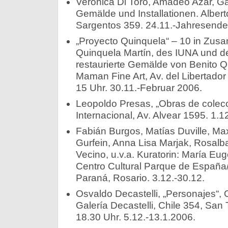
Verónica Di Toro, Amadeo Azar, 
Gemälde und Installationen. Alber
Sargentos 359. 24.11.-Jahresende
„Proyecto Quinquela“ – 10 in Zu
Quinquela Martín, des IUNA und 
restaurierte Gemälde von Benito Q
Maman Fine Art, Av. del Libertador
15 Uhr. 30.11.-Februar 2006.
Leopoldo Presas, „Obras de colecc
Internacional, Av. Alvear 1595. 1.1
Fabián Burgos, Matías Duville, Ma
Gurfein, Anna Lisa Marjak, Rosalb
Vecino, u.v.a. Kuratorin: María Euge
Centro Cultural Parque de España
Paraná, Rosario. 3.12.-30.12.
Osvaldo Decastelli, „Personajes“,
Galería Decastelli, Chile 354, San 
18.30 Uhr. 5.12.-13.1.2006.