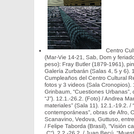
Centro Cult
(Mar-Vie 14-21, Sab, Dom y feriad
peso): Fray Butler (1879-1961), pi
Galería Zurbarán (Salas 4, 5 y 6). 1
Cumpleaños del Centro Cultural R
fotos y 3 videos (Sala Cronopios). 
Grinbaum, “Cuestiones Urbanas”, 
“J”). 12.1.-26.2. (Foto) / Andrea Mar
materiales” (Sala 11). 12.1.-19.2. / 
contemporáneas”, obras de Afro, C
Scanavino, Vedova, Guttuso, entre 
/ Felipe Taborda (Brasil), “Visión c
„C“). 2.2.-26.2. / Juan Becú, “Muest