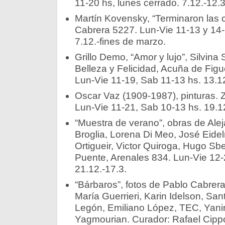
11-20 hs, lunes cerrado. 7.12.-12.3
Martín Kovensky, “Terminaron las 
Cabrera 5227. Lun-Vie 11-13 y 14-
7.12.-fines de marzo.
Grillo Demo, “Amor y lujo”, Silvina 
Belleza y Felicidad, Acuña de Figu
Lun-Vie 11-19, Sab 11-13 hs. 13.12
Oscar Vaz (1909-1987), pinturas. Z
Lun-Vie 11-21, Sab 10-13 hs. 19.12
“Muestra de verano”, obras de Alej
Broglia, Lorena Di Meo, José Eidel
Ortigueir, Victor Quiroga, Hugo Sbe
Puente, Arenales 834. Lun-Vie 12-
21.12.-17.3.
“Bárbaros”, fotos de Pablo Cabrer
María Guerrieri, Karin Idelson, Sant
Legón, Emiliano López, TEC, Yani
Yagmourian. Curador: Rafael Cippo