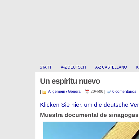
START
A-Z DEUTSCH
A-Z CASTELLANO
K
Un espíritu nuevo
|
Allgemein / General
|
20/4/06
|
0 comentarios
Klicken Sie hier, um die deutsche Ver
Muestra documental de sinagogas