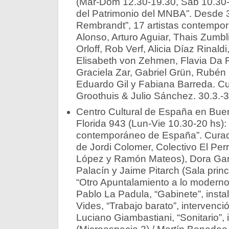
(Mar-Dom 12.30-19.30, Sab 10.30-
del Patrimonio del MNBA”. Desde 3
Rembrandt”, 17 artistas contempor
Alonso, Arturo Aguiar, Thais Zumbli
Orloff, Rob Verf, Alicia Díaz Rinald
Elisabeth von Zehmen, Flavia Da 
Graciela Zar, Gabriel Grün, Rubén
Eduardo Gil y Fabiana Barreda. C
Groothuis & Julio Sánchez. 30.3.-3
Centro Cultural de España en Bue
Florida 943 (Lun-Vie 10.30-20 hs):
contemporáneo de España”. Curad
de Jordi Colomer, Colectivo El Per
López y Ramón Mateos), Dora Gar
Palacín y Jaime Pitarch (Sala princ
“Otro Apuntalamiento a lo moderno”,
Pablo La Padula, “Gabinete”, instal
Vides, “Trabajo barato”, intervenci
Luciano Giambastiani, “Sonitario”, 