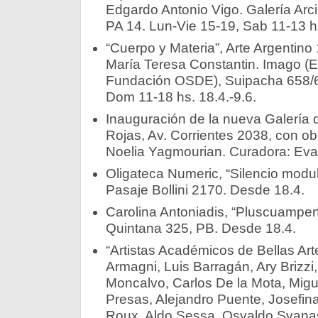
Edgardo Antonio Vigo. Galería Arc
PA 14. Lun-Vie 15-19, Sab 11-13 hs
“Cuerpo y Materia”, Arte Argentin
María Teresa Constantin. Imago (E
Fundación OSDE), Suipacha 658/6
Dom 11-18 hs. 18.4.-9.6.
Inauguración de la nueva Galería d
Rojas, Av. Corrientes 2038, con ob
Noelia Yagmourian. Curadora: Eva 
Oligateca Numeric, “Silencio modul
Pasaje Bollini 2170. Desde 18.4.
Carolina Antoniadis, “Pluscuamperfec
Quintana 325, PB. Desde 18.4.
“Artistas Académicos de Bellas Art
Armagni, Luis Barragán, Ary Brizzi
Moncalvo, Carlos De la Mota, Mig
Presas, Alejandro Puente, Josefin
Roux, Aldo Sessa, Osvaldo Svanasc