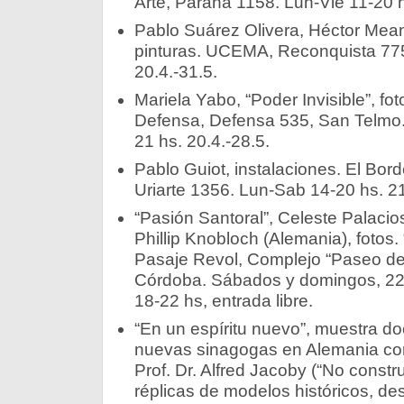
Arte, Paraná 1158. Lun-Vie 11-20 
Pablo Suárez Olivera, Héctor Mea
pinturas. UCEMA, Reconquista 775
20.4.-31.5.
Mariela Yabo, “Poder Invisible”, fot
Defensa, Defensa 535, San Telmo
21 hs. 20.4.-28.5.
Pablo Guiot, instalaciones. El Bo
Uriarte 1356. Lun-Sab 14-20 hs. 21
“Pasión Santoral”, Celeste Palacios
Phillip Knobloch (Alemania), fotos
Pasaje Revol, Complejo “Paseo de 
Córdoba. Sábados y domingos, 22/4
18-22 hs, entrada libre.
“En un espíritu nuevo”, muestra d
nuevas sinagogas en Alemania cons
Prof. Dr. Alfred Jacoby (“No cons
réplicas de modelos históricos, des