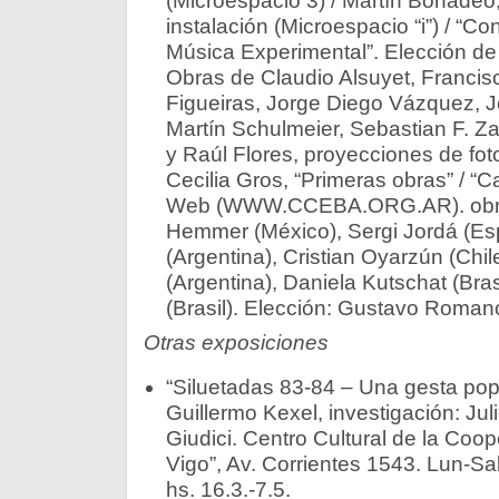
(Microespacio 3) / Martín Bonadeo, 
instalación (Microespacio “i”) / “Co
Música Experimental”. Elección de 
Obras de Claudio Alsuyet, Francis
Figueiras, Jorge Diego Vázquez, 
Martín Schulmeier, Sebastian F. Za
y Raúl Flores, proyecciones de fot
Cecilia Gros, “Primeras obras” / “C
Web (WWW.CCEBA.ORG.AR). obra
Hemmer (México), Sergi Jordá (Es
(Argentina), Cristian Oyarzún (Chile
(Argentina), Daniela Kutschat (Bra
(Brasil). Elección: Gustavo Romano
Otras exposiciones
“Siluetadas 83-84 – Una gesta popu
Guillermo Kexel, investigación: Jul
Giudici. Centro Cultural de la Coo
Vigo”, Av. Corrientes 1543. Lun-S
hs. 16.3.-7.5.