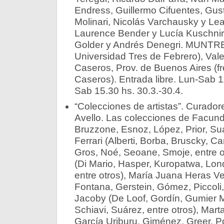
Endress, Guillermo Cifuentes, Gu
Molinari, Nicolás Varchausky y L
Laurence Bender y Lucía Kuschnir
Golder y Andrés Denegri. MUNTRE
Universidad Tres de Febrero), Val
Caseros, Prov. de Buenos Aires (fr
Caseros). Entrada libre. Lun-Sab 1
Sab 15.30 hs. 30.3.-30.4.
“Colecciones de artistas”. Curadore
Avello. Las colecciones de Facundo
Bruzzone, Esnoz, López, Prior, Suá
Ferrari (Alberti, Borba, Bruscky, 
Gros, Noé, Seoane, Smoje, entre ot
(Di Mario, Hasper, Kuropatwa, Lo
entre otros), María Juana Heras V
Fontana, Gerstein, Gómez, Piccoli,
Jacoby (De Loof, Gordín, Gumier M
Schiavi, Suárez, entre otros), Mart
García Uriburu, Giménez, Greer, Po