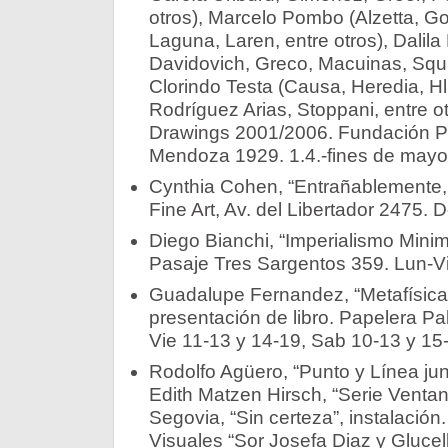
otros), Marcelo Pombo (Alzetta, Go
Laguna, Laren, entre otros), Dalila
Davidovich, Greco, Macuinas, Squir
Clorindo Testa (Causa, Heredia, Hli
Rodríguez Arias, Stoppani, entre otr
Drawings 2001/2006. Fundación Pr
Mendoza 1929. 1.4.-fines de mayo
Cynthia Cohen, “Entrañablemente,
Fine Art, Av. del Libertador 2475. 
Diego Bianchi, “Imperialismo Minim
Pasaje Tres Sargentos 359. Lun-Vie
Guadalupe Fernandez, “Metafísica s
presentación de libro. Papelera P
Vie 11-13 y 14-19, Sab 10-13 y 15-
Rodolfo Agüero, “Punto y Línea junt
Edith Matzen Hirsch, “Serie Ventan
Segovia, “Sin certeza”, instalació
Visuales “Sor Josefa Diaz y Glucel