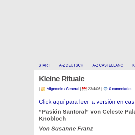
START
A-Z DEUTSCH
A-Z CASTELLANO
K
Kleine Rituale
|
Allgemein / General
|
23/4/06
|
0 comentarios
Click aquí para leer la versión en cas
“Pasión Santoral” von Celeste Pala
Knobloch
Von Susanne Franz