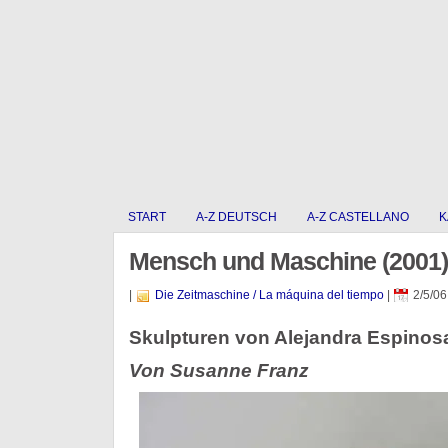
START
A-Z DEUTSCH
A-Z CASTELLANO
K
Mensch und Maschine (2001)
|
Die Zeitmaschine / La máquina del tiempo
|
2/5/06
Skulpturen von Alejandra Espinosa
Von Susanne Franz