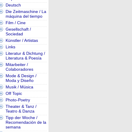
Deutsch
Die Zeitmaschine / La
máquina del tiempo
Film / Cine
Gesellschaft /
Sociedad
Künstler / Artistas
Links
Literatur & Dichtung /
Literatura & Poesía
Mitarbeiter /
Colaboradores
Mode & Design /
Moda y Diseño
Musik / Música
Off Topic
Photo-Poetry
Theater & Tanz /
Teatro & Danza
Tipp der Woche /
Recomendación de la
semana