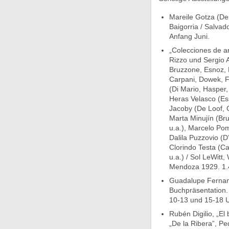
Mareile Gotza (De
Baigorria / Salvado
Anfang Juni.
„Colecciones de ar
Rizzo und Sergio 
Bruzzone, Esnoz, L
Carpani, Dowek, F
(Di Mario, Hasper
Heras Velasco (Esp
Jacoby (De Loof, G
Marta Minujín (Bru
u.a.), Marcelo Pom
Dalila Puzzovio (D
Clorindo Testa (Ca
u.a.) / Sol LeWitt
Mendoza 1929. 1.
Guadalupe Fernand
Buchpräsentation.
10-13 und 15-18 U
Rubén Digilio, „El
„De la Ribera”, P