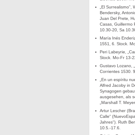
„El Surrealismo”,
Bendersky, Antonio
Juan Del Prete, H
Casas, Guillermo 
10.30-20, Sa 10.30
María Inés Enderiz
1551, 6. Stock. Mo
Peri Labeyrie, „Ca
Stock. Mo-Fr 13-22
Gustavo Lozano, „
Corrientes 1530. 9
„En un espíritu n
Alfred Jacoby in 
Synagogen gebaut 
ausgesehen, als s
„Marshall T. Meye
Artur Lescher (Bra
Calle“ (NuevoEspac
Jahres“). Ruth Be
10.5.-17.6.