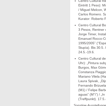
Centro Cultural Re
Eintritt 1 Peso): 
/ Miguel Melcon, W
Carlos Romero. Saa
Kurator: Roberto F
Centro Cultural Bo
3 Pesos, Rentner 
Jorge Timer, Instal
Emanuel Rocco-Cuz
1995/2005” (“Espac
Stupía). Bis 30.5.
24.5.-19.6.
Centro Cultural d
Uhr): „Pintura sub
Burgos, Max Gómez 
Constanza Piaggio,
Mariano Vilela (Hau
Laura Spivak, „Dijo
Fernando Brizuela,
(M1) / Felipe Barb
aguas” (M”i”) / „I
(Treffpunkt). 17.5.
Sonstige Ausstellung