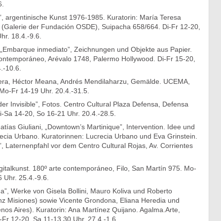
6.
”, argentinische Kunst 1976-1985. Kuratorin: María Teresa
 (Galerie der Fundación OSDE), Suipacha 658/664. Di-Fr 12-20,
r. 18.4.-9.6.
, „Embarque inmediato”, Zeichnungen und Objekte aus Papier.
 Contemporáneo, Arévalo 1748, Palermo Hollywood. Di-Fr 15-20,
.-10.6.
vera, Héctor Meana, Andrés Mendilaharzu, Gemälde. UCEMA,
Mo-Fr 14-19 Uhr. 20.4.-31.5.
er Invisible”, Fotos. Centro Cultural Plaza Defensa, Defensa
-Sa 14-20, So 16-21 Uhr. 20.4.-28.5.
ías Giuliani, „Downtown’s Martinique”, Intervention. Idee und
recia Urbano. Kuratorinnen: Lucrecia Urbano und Eva Grinstein.
”, Laternenpfahl vor dem Centro Cultural Rojas, Av. Corrientes
italkunst. 180º arte contemporáneo, Filo, San Martín 975. Mo-
 Uhr. 25.4.-9.6.
da”, Werke von Gisela Bollini, Mauro Koliva und Roberto
nz Misiones) sowie Vicente Grondona, Eliana Heredia und
os Aires). Kuratorin: Ana Martínez Quijano. Agalma.Arte,
Fr 12-20, Sa 11-13.30 Uhr. 27.4.-1.6.