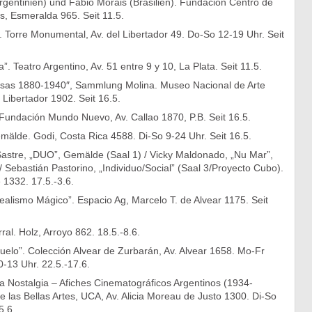
rgentinien) und Fabio Morais (Brasilien). Fundación Centro de
os, Esmeralda 965. Seit 11.5.
. Torre Monumental, Av. del Libertador 49. Do-So 12-19 Uhr. Seit
”. Teatro Argentino, Av. 51 entre 9 y 10, La Plata. Seit 11.5.
esas 1880-1940″, Sammlung Molina. Museo Nacional de Arte
 Libertador 1902. Seit 16.5.
Fundación Mundo Nuevo, Av. Callao 1870, P.B. Seit 16.5.
mälde. Godi, Costa Rica 4588. Di-So 9-24 Uhr. Seit 16.5.
stre, „DUO”, Gemälde (Saal 1) / Vicky Maldonado, „Nu Mar”,
 Sebastián Pastorino, „Individuo/Social” (Saal 3/Proyecto Cubo).
e 1332. 17.5.-3.6.
alismo Mágico”. Espacio Ag, Marcelo T. de Alvear 1175. Seit
ral. Holz, Arroyo 862. 18.5.-8.6.
uelo”. Colección Alvear de Zurbarán, Av. Alvear 1658. Mo-Fr
-13 Uhr. 22.5.-17.6.
a Nostalgia – Afiches Cinematográficos Argentinos (1934-
e las Bellas Artes, UCA, Av. Alicia Moreau de Justo 1300. Di-So
5.6.