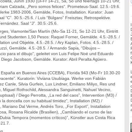
coleta, Junín 1930 (Di-Fr 14-21, Sa, So und feiertags 10-21 Uhr,
Miriam Calzada, „Pero somos felices“. Prometeus-Saal. 12.5.-19.6.
erke 1983-2006, Gemälde, Fotos, Installation. Kurator: Juan
l “C”. 30.5.-25.6. / Luis “Búlgaro” Freisztav, Retrospektive.
ernández. Saal “J”. 30.5.-25.6.
rges, Viamonte/San Martín (Mo-Sa 11-21, So 12-21 Uhr, Eintritt
und Studenten 1,50 Pesos: Raquel Forner, Gemälde. 4.5.-28.5. /
lation und Objekte. 4.5.-28.5. / Ary Kaplan, Fotos. 4.5.-28.5. /
zi, Gemälde. 4.5.-28.5. / Armando Sapia, “Dibujos –
io para el dibujo”, geleitet von Luis Felipe Noé und Eduardo
 / Diego Jacobson, Gemälde. Kurator: Abril Peralta Agüero.
e España en Buenos Aires (CCEBA), Florida 943 (Mo-Fr 10.30-20
yacente”. Kuratorin: Viviana Usubiaga. Werke von Fabián
Canle, Silvia Gurfein, Lux Lindner, Emiliano Miliyo, Res und
 Miguel Rothschild, Alessandra Sanguinetti, Nahuel Vecino,
ptsaal) / Diego Perrotta, „La red del caos”, Intervention (M3) /
 la doncella con su habitual timidez”, Installation (M2) /
 Mariano Dal Verme, Andrés Toro, „For Export”, Installation
a
osa, Rosana Ricalde (Brasilien), „Cambiando el curso de las
n Dubia Tempora (momentos críticos)”, Künstler aus Costa Rica
-21.7.
en