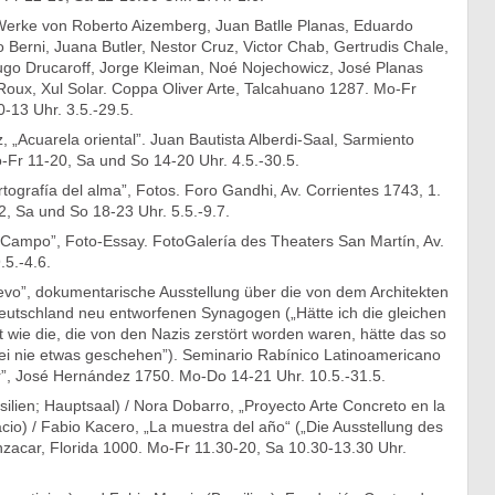
 Werke von Roberto Aizemberg, Juan Batlle Planas, Eduardo
 Berni, Juana Butler, Nestor Cruz, Victor Chab, Gertrudis Chale,
ugo Drucaroff, Jorge Kleiman, Noé Nojechowicz, José Planas
Roux, Xul Solar. Coppa Oliver Arte, Talcahuano 1287. Mo-Fr
-13 Uhr. 3.5.-29.5.
, „Acuarela oriental”. Juan Bautista Alberdi-Saal, Sarmiento
-Fr 11-20, Sa und So 14-20 Uhr. 4.5.-30.5.
rtografía del alma”, Fotos. Foro Gandhi, Av. Corrientes 1743, 1.
, Sa und So 18-23 Uhr. 5.5.-9.7.
Campo”, Foto-Essay. FotoGalería des Theaters San Martín, Av.
.5.-4.6.
uevo”, dokumentarische Ausstellung über die von dem Architekten
Deutschland neu entworfenen Synagogen („Hätte ich die gleichen
wie die, die von den Nazis zerstört worden waren, hätte das so
ei nie etwas geschehen”). Seminario Rabínico Latinoamericano
r”, José Hernández 1750. Mo-Do 14-21 Uhr. 10.5.-31.5.
silien; Hauptsaal) / Nora Dobarro, „Proyecto Arte Concreto en la
io) / Fabio Kacero, „La muestra del año“ („Die Ausstellung des
nzacar, Florida 1000. Mo-Fr 11.30-20, Sa 10.30-13.30 Uhr.