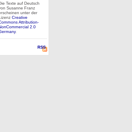
Die Texte auf Deutsch
von Susanne Franz
erscheinen unter der
Lizenz
Creative
Commons Attribution-
NonCommercial 2.0
Germany
.
RSS