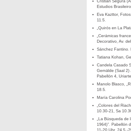
Cristian Segura (A
Estudios Brasileir
Eva Kazttor, Fotos
11.5.
„Quirós en La Plata
„Cerámicas franc
Decorativo, Av. del
Sánchez Fantino. 
Tatiana Kohan, Ge
Candela Casado Sa
Gemälde (Saal 2) /
Pabellón 4, Uriart
Manolo Blasco, „Re
18.5.
María Carolina Por
„Colores del Riach
10.30-21, Sa 10.30
„La Búsqueda de l
1964)”. Pabellón d
11-20 Uhr. 24.5.-2