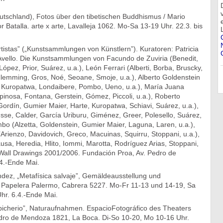
utschland), Fotos über den tibetischen Buddhismus / Mario
r Batalla. arte x arte, Lavalleja 1062. Mo-Sa 13-19 Uhr. 22.3. bis
tistas” („Kunstsammlungen von Künstlern”). Kuratoren: Patricia
Avello. Die Kunstsammlungen von Facundo de Zuviria (Benedit,
ópez, Prior, Suárez, u.a.), León Ferrari (Alberti, Borba, Bruscky,
lemming, Gros, Noé, Seoane, Smoje, u.a.), Alberto Goldenstein
, Kuropatwa, Londaibere, Pombo, Ueno, u.a.), María Juana
inosa, Fontana, Gerstein, Gómez, Piccoli, u.a.), Roberto
ordín, Gumier Maier, Harte, Kuropatwa, Schiavi, Suárez, u.a.),
sse, Calder, García Uriburu, Giménez, Greer, Polesello, Suárez,
bo (Alzetta, Goldenstein, Gumier Maier, Laguna, Laren, u.a.),
’Arienzo, Davidovich, Greco, Macuinas, Squirru, Stoppani, u.a.),
usa, Heredia, Hlito, Iommi, Marotta, Rodríguez Arias, Stoppani,
, Wall Drawings 2001/2006. Fundación Proa, Av. Pedro de
4.-Ende Mai.
ez, „Metafísica salvaje”, Gemäldeausstellung und
 Papelera Palermo, Cabrera 5227. Mo-Fr 11-13 und 14-19, Sa
hr. 6.4.-Ende Mai.
 bicherio”, Naturaufnahmen. EspacioFotográfico des Theaters
edro de Mendoza 1821, La Boca. Di-So 10-20, Mo 10-16 Uhr.