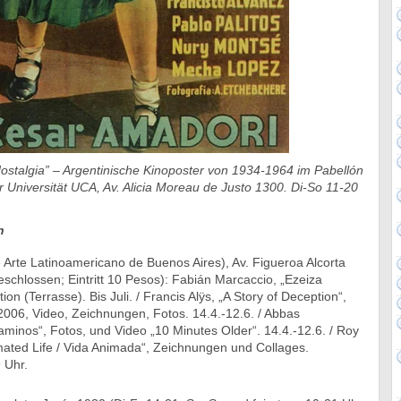
ostalgia” – Argentinische Kinoposter von 1934-1964 im Pabellón
er Universität UCA, Av. Alicia Moreau de Justo 1300. Di-So 11-20
n
rte Latinoamericano de Buenos Aires), Av. Figueroa Alcorta
schlossen; Eintritt 10 Pesos): Fabián Marcaccio, „Ezeiza
tion (Terrasse). Bis Juli. / Francis Alÿs, „A Story of Deception“,
006, Video, Zeichnungen, Fotos. 14.4.-12.6. / Abbas
aminos“, Fotos, und Video „10 Minutes Older“. 14.4.-12.6. / Roy
mated Life / Vida Animada“, Zeichnungen und Collages.
 Uhr.