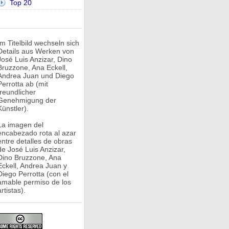
Top 20
Im Titelbild wechseln sich
Details aus Werken von
José Luis Anzizar, Dino
Bruzzone, Ana Eckell,
Andrea Juan und Diego
Perrotta ab (mit
freundlicher
Genehmigung der
Künstler).
La imagen del
encabezado rota al azar
entre detalles de obras
de José Luis Anzizar,
Dino Bruzzone, Ana
Eckell, Andrea Juan y
Diego Perrotta (con el
amable permiso de los
rtistas).