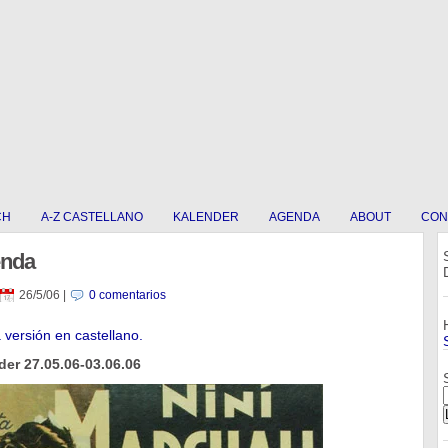
CH
A-Z CASTELLANO
KALENDER
AGENDA
ABOUT
CON
enda
26/5/06
|
0 comentarios
a versión en castellano.
er 27.05.06-03.06.06