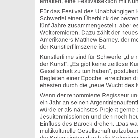
erhalten, eine Festivalsektion mit Kün
Für das Festival des Unabhängigen K
Schwerfel einen Überblick der besten 
fünf Jahre zusammengestellt, aber es
Weltpremieren. Dazu zählt der neues
Amerikaners Matthew Barney, der mo
der Künstlerfilmszene ist.
Künstlerfilme sind für Schwerfel „di
der Kunst“. „Es gibt keine zeitlose K
Gesellschaft zu tun haben“, postuliert
Begleiten einer Epoche“ erreichten d
ehesten durch die „neue Wucht des K
Wenn der renommierte Regisseur un
ein Jahr an seinen Argentinienaufent
würde er als nächstes Projekt gerne 
Jesuitenmissionen und den noch heu
Einfluss des Barock drehen. „Das war
multikulturelle Gesellschaft aufzub
der Kolonisierten durch die Kolonisat