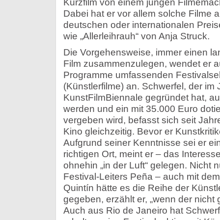
Kurzfilm von einem jungen Filmemach
Dabei hat er vor allem solche Filme a
deutschen oder internationalen Prei
wie „Allerleihrauh“ von Anja Struck.
Die Vorgehensweise, immer einen la
Film zusammenzulegen, wendet er au
Programme umfassenden Festivalsekti
(Künstlerfilme) an. Schwerfel, der im 
KunstFilmBiennale gegründet hat, auf
werden und ein mit 35.000 Euro doti
vergeben wird, befasst sich seit Jahr
Kino gleichzeitig. Bevor er Kunstkritike
Aufgrund seiner Kenntnisse sei er ei
richtigen Ort, meint er – das Interes
ohnehin „in der Luft“ gelegen. Nicht
Festival-Leiters Peña – auch mit dem 
Quintín hätte es die Reihe der Künstl
gegeben, erzählt er, „wenn der nicht
Auch aus Rio de Janeiro hat Schwerfe