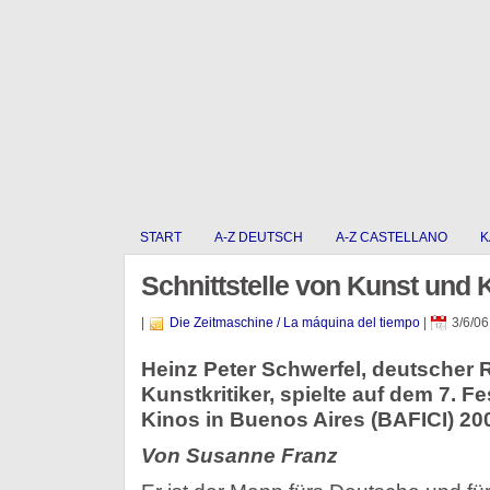
START
A-Z DEUTSCH
A-Z CASTELLANO
K
Schnittstelle von Kunst und 
|
Die Zeitmaschine / La máquina del tiempo
|
3/6/06
Heinz Peter Schwerfel, deutscher 
Kunstkritiker, spielte auf dem 7. 
Kinos in Buenos Aires (BAFICI) 20
Von Susanne Franz