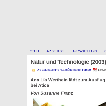
START
A-Z DEUTSCH
A-Z CASTELLANO
K
Natur und Technologie (2003)
|
Die Zeitmaschine / La máquina del tiempo
|
18/6/0
Ana Lía Werthein lädt zum Ausflu
bei Atica
Von Susanne Franz