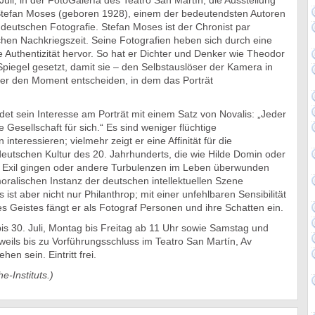
uli, in der FotoGalería des Teatro San Martín, die Ausstellung
Stefan Moses (geboren 1928), einem der bedeutendsten Autoren
deutschen Fotografie. Stefan Moses ist der Chronist par
chen Nachkriegszeit. Seine Fotografien heben sich durch eine
rte Authentizität hervor. So hat er Dichter und Denker wie Theodor
piegel gesetzt, damit sie – den Selbstauslöser der Kamera in
er den Moment entscheiden, in dem das Porträt
et sein Interesse am Porträt mit einem Satz von Novalis: „Jeder
ne Gesellschaft für sich.“ Es sind weniger flüchtige
 interessieren; vielmehr zeigt er eine Affinität für die
eutschen Kultur des 20. Jahrhunderts, die wie Hilde Domin oder
s Exil gingen oder andere Turbulenzen im Leben überwunden
ralischen Instanz der deutschen intellektuellen Szene
ist aber nicht nur Philanthrop; mit einer unfehlbaren Sensibilität
es Geistes fängt er als Fotograf Personen und ihre Schatten ein.
bis 30. Juli, Montag bis Freitag ab 11 Uhr sowie Samstag und
eils bis zu Vorführungsschluss im Teatro San Martín, Av
en sein. Eintritt frei.
e-Instituts.)