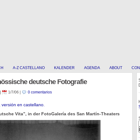
CH
A-Z CASTELLANO
KALENDER
AGENDA
ABOUT
CON
nössische deutsche Fotografie
|
1/7/06
|
0 comentarios
a versión en castellano.
tsche Vita”, in der FotoGalería des San Martín-Theaters