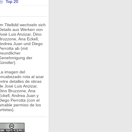
Top 20
Im Titelbild wechseln sich
Details aus Werken von
José Luis Anzizar, Dino
Bruzzone, Ana Eckell,
Andrea Juan und Diego
Perrotta ab (mit
freundlicher
Genehmigung der
Künstler).
La imagen del
encabezado rota al azar
entre detalles de obras
de José Luis Anzizar,
Dino Bruzzone, Ana
Eckell, Andrea Juan y
Diego Perrotta (con el
amable permiso de los
rtistas).