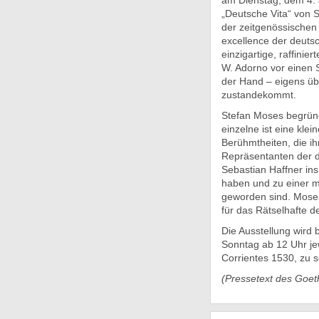
am Dienstag, dem 4. J
„Deutsche Vita“ von 
der zeitgenössischen 
excellence der deuts
einzigartige, raffinie
W. Adorno vor einen S
der Hand – eigens üb
zustandekommt.
Stefan Moses begründ
einzelne ist eine klei
Berühmtheiten, die ihn
Repräsentanten der d
Sebastian Haffner in
haben und zu einer mo
geworden sind. Moses 
für das Rätselhafte d
Die Ausstellung wird 
Sonntag ab 12 Uhr jew
Corrientes 1530, zu seh
(Pressetext des Goeth