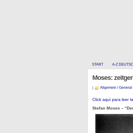
START
A-Z DEUTS
Moses: zeitge
|
Allgemein / General
Click aquí para leer l
Stefan Moses – “Deu