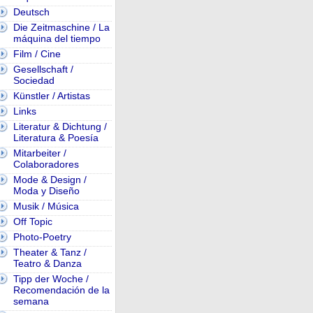
Deutsch
Die Zeitmaschine / La
máquina del tiempo
Film / Cine
Gesellschaft /
Sociedad
Künstler / Artistas
Links
Literatur & Dichtung /
Literatura & Poesía
Mitarbeiter /
Colaboradores
Mode & Design /
Moda y Diseño
Musik / Música
Off Topic
Photo-Poetry
Theater & Tanz /
Teatro & Danza
Tipp der Woche /
Recomendación de la
semana