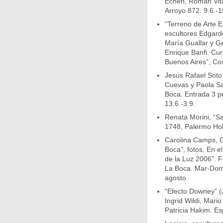
Echen, Román Vita
Arroyo 872. 9.6.-1
“Terreno de Arte E
escultores Edgard
María Guallar y G
Enrique Banfi. Cu
Buenos Aires”, Cos
Jesús Rafael Soto
Cuevas y Paola S
Boca. Entrada 3 p
13.6.-3.9.
Renata Morini, “Sa
1748, Palermo Hol
Carolina Camps, G
Boca”, fotos. En e
de la Luz 2006”. F
La Boca. Mar-Dom 
agosto.
“Efecto Downey” (
Ingrid Wildi, Mari
Patricia Hakim. Es