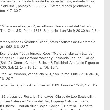
 de las 12 hs, hasta fines de los espectáculos, entrada libre):
Sol/Luna”, paisajes. 6.6.-30.7. / Stefan Moses (Alemania),
tos. 4.7.-30.7.
Mosca en el espacio”, esculturas. Universidad del Salvador,
, Tte. Gral. J.D. Perón 1818, Subsuelo. Lun-Vie 9-20.30 hs. 2.6.-
fotos y videos / Verónica Riedel, fotos / Artistas de Guatemala.
eja 1062. 6.6.-22.7.
ejo, dibujos / Juan Ignacio Reos, “Mujeres, playas y titanes”
enturión) / Guido Gerardo Wainer y Fernanda Laguna, “Dá-gá”,
 (Sala 2). Centro Cultural Belleza & Felicidad, Acuña de Figueroa
.30, Sab 11-14 y 15-18 hs. 7.6.-15.7.
nturas. Wussmann, Venezuela 570, San Telmo. Lun-Vie 10.30-20,
.6.-20.7.
rospectiva. Agalma.Arte, Libertad 1389. Lun-Vie 12-20, Sab 11-
7.
 13 artistas de Rosario, 7 ensayos. Obras de Leo Battistelli –
 Andrea Ostera – Claudia del Río, Eugenia Calvo – Lorena
 Pinciroli – Adrián Villar Rojas, Carlos F. Herrera – Roberto