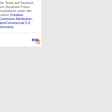
Die Texte auf Deutsch
von Susanne Franz
erscheinen unter der
Lizenz
Creative
Commons Attribution-
NonCommercial 2.0
Germany
.
RSS