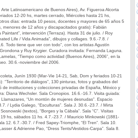
rte Latinoamericano de Buenos Aires), Av. Figueroa Alcorta
riados 12-20 hs, martes cerrado, Miércoles hasta 21 hs,
 otros días: entrada 10 pesos, docentes y mayores de 65 años 5
, menores de 12 años y discapacitados gratis): Fabián
 Paintant”, intervención (Terraza). Hasta 31 de julio. / Roy
ated Life / Vida Animada”, dibujos y collages. 9.6.-7.8. /
 Todo tiene que ver con todo”, con los artistas Agustín
e Grondona y Ruy Krygier. Curadora invitada: Fernanda Laguna.
 Lamelas, “Tiempo como actividad (Buenos Aires), 2006”, en la
eo. 30.6.-noviembre del 2006.
ecoleta, Junín 1930 (Mar-Vie 14-21, Sab, Dom y feriados 10-21
: “Territorio de diálogos”, 130 pinturas, fotos y grabados del
 de instituciones y colecciones privadas de España, México y
a: Diana Wechsler. Sala Cronopios. 16.6.-16.7. Visita guiada:
lil Llamazares, “Un montón de mujeres desnudas”. Espacio
3.7. / Lydia Galego, “Esculturas”. Sala J. 30.6.-23.7. / Mirta
Sosnowski (textos), “Borges y la Cábala”. Sala “C”. Visitas
19 hs, sábados 11 hs. 4.7.-23.7. / Mauricio Minkowski (1881-
ala 12. 6.7.-30.7. / Fred Sapey-Triomphe, “El Tren”. Sala 10.
 Lasser & Adrienne Pao, “Dress Tents/Vestidos-Carpa”. Sala 8.