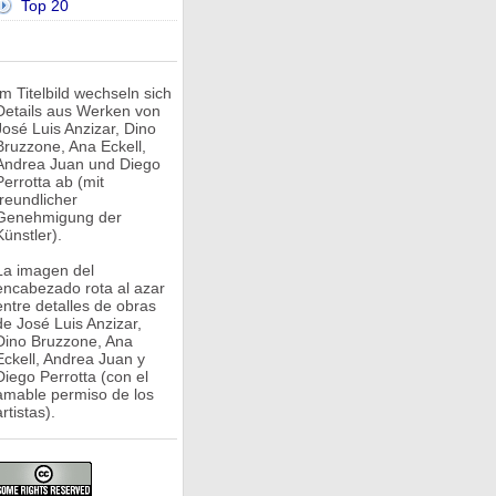
Top 20
Im Titelbild wechseln sich
Details aus Werken von
José Luis Anzizar, Dino
Bruzzone, Ana Eckell,
Andrea Juan und Diego
Perrotta ab (mit
freundlicher
Genehmigung der
Künstler).
La imagen del
encabezado rota al azar
entre detalles de obras
de José Luis Anzizar,
Dino Bruzzone, Ana
Eckell, Andrea Juan y
Diego Perrotta (con el
amable permiso de los
rtistas).