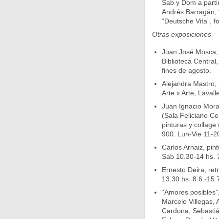
Sab y Dom a partir
Andrés Barragán, “
“Deutsche Vita”, fo
Otras exposiciones
Juan José Mosca, “
Biblioteca Central
fines de agosto.
Alejandra Mastro, 
Arte x Arte, Lavall
Juan Ignacio Moral
(Sala Feliciano C
pinturas y collage
900. Lun-Vie 11-20
Carlos Arnaiz, pi
Sab 10.30-14 hs. 7
Ernesto Deira, ret
13.30 hs. 8.6.-15.
“Amores posibles”,
Marcelo Villegas,
Cardona, Sebastián