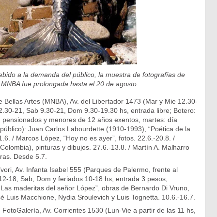
ebido a la demanda del público, la muestra de fotografías de
 MNBA fue prolongada hasta el 20 de agosto.
 Bellas Artes (MNBA), Av. del Libertador 1473 (Mar y Mie 12.30-
2.30-21, Sab 9.30-21, Dom 9.30-19.30 hs, entrada libre; Botero:
s, pensionados y menores de 12 años exentos, martes: día
 público): Juan Carlos Labourdette (1910-1993), “Poética de la
.6. / Marcos López, “Hoy no es ayer”, fotos. 22.6.-20.8. /
olombia), pinturas y dibujos. 27.6.-13.8. / Martín A. Malharro
ras. Desde 5.7.
ri, Av. Infanta Isabel 555 (Parques de Palermo, frente al
12-18, Sab, Dom y feriados 10-18 hs, entrada 3 pesos,
 “Las maderitas del señor López”, obras de Bernardo Di Vruno,
é Luis Macchione, Nydia Sroulevich y Luis Tognetta. 10.6.-16.7.
 FotoGalería, Av. Corrientes 1530 (Lun-Vie a partir de las 11 hs,