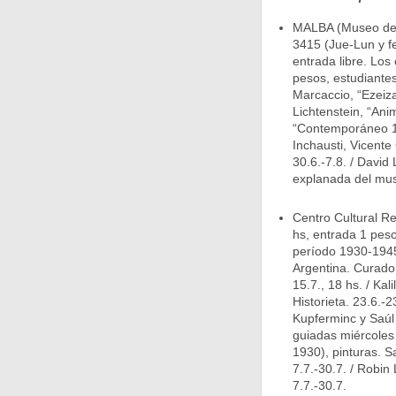
MALBA (Museo de A
3415 (Jue-Lun y fe
entrada libre. Los
pesos, estudiantes
Marcaccio, “Ezeiza
Lichtenstein, “Anim
“Contemporáneo 16.
Inchausti, Vicent
30.6.-7.8. / David
explanada del mus
Centro Cultural R
hs, entrada 1 peso)
período 1930-1945
Argentina. Curador
15.7., 18 hs. / Ka
Historieta. 23.6.-2
Kupferminc y Saúl 
guiadas miércoles 
1930), pinturas. S
7.7.-30.7. / Robin
7.7.-30.7.