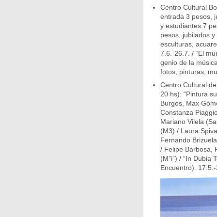
Centro Cultural B
entrada 3 pesos, j
y estudiantes 7 pe
pesos, jubilados y
esculturas, acuar
7.6.-26.7. / “El m
genio de la música
fotos, pinturas, mu
Centro Cultural d
20 hs): “Pintura 
Burgos, Max Gómez 
Constanza Piaggio,
Mariano Vilela (Sal
(M3) / Laura Spivak
Fernando Brizuela,
/ Felipe Barbosa, 
(M”i”) / “In Dubia
Encuentro). 17.5.-