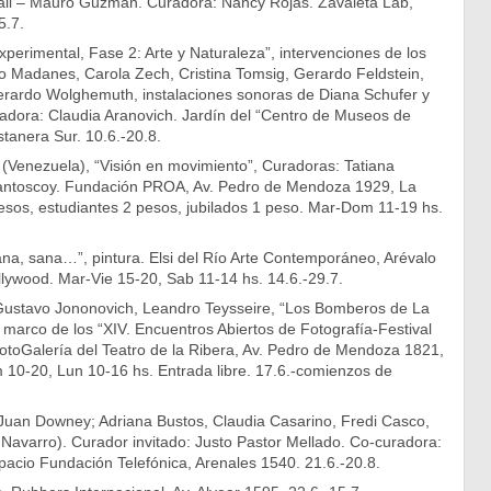
li – Mauro Guzmán. Curadora: Nancy Rojas. Zavaleta Lab,
5.7.
xperimental, Fase 2: Arte y Naturaleza”, intervenciones de los
o Madanes, Carola Zech, Cristina Tomsig, Gerardo Feldstein,
erardo Wolghemuth, instalaciones sonoras de Diana Schufer y
radora: Claudia Aranovich. Jardín del “Centro de Museos de
tanera Sur. 10.6.-20.8.
 (Venezuela), “Visión en movimiento”, Curadoras: Tatiana
antoscoy. Fundación PROA, Av. Pedro de Mendoza 1929, La
esos, estudiantes 2 pesos, jubilados 1 peso. Mar-Dom 11-19 hs.
na, sana…”, pintura. Elsi del Río Arte Contemporáneo, Arévalo
lywood. Mar-Vie 15-20, Sab 11-14 hs. 14.6.-29.7.
ustavo Jononovich, Leandro Teysseire, “Los Bomberos de La
l marco de los “XIV. Encuentros Abiertos de Fotografía-Festival
otoGalería del Teatro de la Ribera, Av. Pedro de Mendoza 1821,
10-20, Lun 10-16 hs. Entrada libre. 17.6.-comienzos de
Juan Downey; Adriana Bustos, Claudia Casarino, Fredi Casco,
o Navarro). Curador invitado: Justo Pastor Mellado. Co-curadora:
pacio Fundación Telefónica, Arenales 1540. 21.6.-20.8.