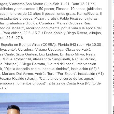
orges, Viamonte/San Martín (Lun-Sab 11-21, Dom 12-21 hs,
ubilados y estudiantes 1,50 pesos; Picasso: 10 pesos, jubilados
sos, menores de 12 años 5 pesos, lunes gratis; Kahlo/Rivera: 8
 estudiantes 5 pesos; Mozart: gratis): Pablo Picasso, pinturas,
elas, grabados y dibujos. Curadora: Marisa Oropesa Ruiz.
undo de Mozart”, recorrido documental por la vida y la época del
. Para chicos. 22.6.-15.7. / Frida Kahlo y Diego Rivera, dibujos,
ral. 29.6.-27.8.
e España en Buenos Aires (CCEBA), Florida 943 (Lun-Vie 10.30-
subyacente”. Curadora: Viviana Usubiaga. Obras de Fabián
Canle, Silvia Gurfein, Lux Lindner, Emiliano Miliyo, Res y
 Miguel Rothschild, Alessandra Sanguinetti, Nahuel Vecino,
a Principal) / Diego Perrotta, “La red del caos”, intervención
, “Dijo la doncella con su habitual timidez”, instalación (M2) /
 Mariano Dal Verme, Andrés Toro, “For Export”, instalación (M1)
Rosana Ricalde (Brasil), “Cambiando el curso de las aguas”
 Tempora (momentos críticos)”, artistas de Costa Rica (Punto de
21.7.
a