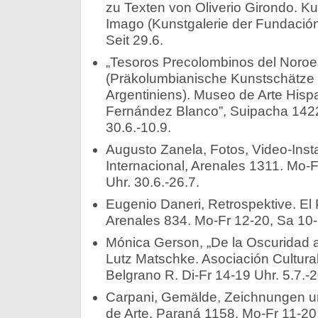
zu Texten von Oliverio Girondo. Ku
Imago (Kunstgalerie der Fundació
Seit 29.6.
„Tesoros Precolombinos del Noroes
(Präkolumbianische Kunstschätze
Argentiniens). Museo de Arte His
Fernández Blanco”, Suipacha 1422
30.6.-10.9.
Augusto Zanela, Fotos, Video-Instal
Internacional, Arenales 1311. Mo-
Uhr. 30.6.-26.7.
Eugenio Daneri, Retrospektive. El 
Arenales 834. Mo-Fr 12-20, Sa 10-1
Mónica Gerson, „De la Oscuridad a 
Lutz Matschke. Asociación Cultural
Belgrano R. Di-Fr 14-19 Uhr. 5.7.-2
Carpani, Gemälde, Zeichnungen un
de Arte, Paraná 1158. Mo-Fr 11-20 