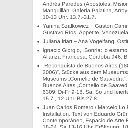
Andrés Paredes (Apóstoles, Mision
Manquillán. Galería Palatina, Arro
10-13 Uhr. 13.7.-31.7.
Yanina Szalkowicz + Gastón Camm
Gustavo Ríos. Appetite, Venezuela 
Juliana Iriart – Ana Vogelfang. Osti
Ignacio Giorgio, „Sonría: lo estamo
Alianza Francesa, Córdoba 946. Bi
„Reconquista de Buenos Aires (18
2006)”, Stücke aus dem Museumss
Museums „Cornelio de Saavedra”. 
Buenos Aires „Cornelio de Saavedr
6309. Di-Fr 9-18, Sa, So und feier
15.7., 12 Uhr. Bis 27.8.
Juan Carlos Romero / Marcelo Lo Pi
Installation. Text von Eduardo Grün
Contemporáneo, Espacio de Arte Fi
18-24, Sa 13-16 Uhr. Eröffnung: 18