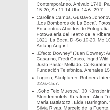
Contemporáneo, Arévalo 1748, Pal
15-20, Sa 11-14 Uhr. 14.6.-29.7.
Carolina Camps, Gustavo Jononovi
„Los Bomberos de La Boca”, Fotos
Encuentros Abiertos de Fotografía-
FotoGalería del Teatro de la Ribe
1821, La Boca. Di-So 10-20, Mo 10-16
Anfang August.
„Efecto Downey” (Juan Downey; Ad
Casarino, Fredi Casco, Ingrid Wildi
Justo Pastor Mellado. Co-Kuratorin
Fundación Telefónica, Arenales 154
Logioio, Skulpturen. Rubbers Inter
22.6.-15.7.
„Soho Telo Muestra”, 30 Künstler 
Stundenhotels. Kuratoren: Alina To
María Battistozzi, Elda Harrington
Silvia Rivas, Marcelo de la Fuente