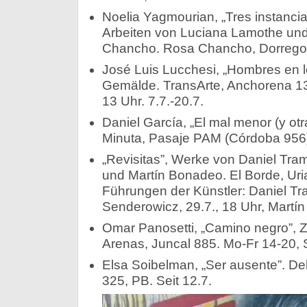
Noelia Yagmourian, „Tres instancia
Arbeiten von Luciana Lamothe und 
Chancho. Rosa Chancho, Dorrego 1
José Luis Lucchesi, „Hombres en 
Gemälde. TransArte, Anchorena 13
13 Uhr. 7.7.-20.7.
Daniel García, „El mal menor (y otr
Minuta, Pasaje PAM (Córdoba 956),
„Revisitas”, Werke von Daniel Tr
und Martín Bonadeo. El Borde, Uria
Führungen der Künstler: Daniel Tr
Senderowicz, 29.7., 18 Uhr, Martín
Omar Panosetti, „Camino negro”, 
Arenas, Juncal 885. Mo-Fr 14-20, S
Elsa Soibelman, „Ser ausente”. Del 
325, PB. Seit 12.7.