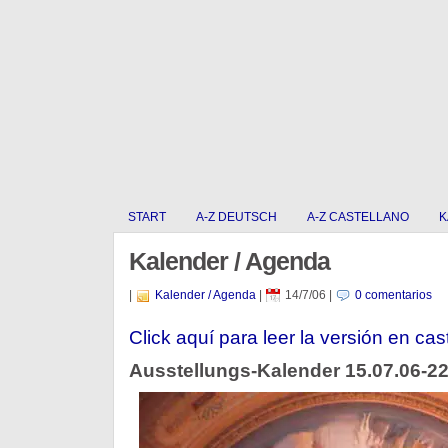
START
A-Z DEUTSCH
A-Z CASTELLANO
K
Kalender / Agenda
|
Kalender / Agenda
|
14/7/06
|
0 comentarios
Click aquí para leer la versión en cas
Ausstellungs-Kalender 15.07.06-22