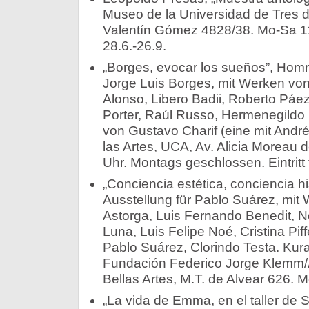
Museo de la Universidad de Tres
Valentín Gómez 4828/38. Mo-Sa 11-20
28.6.-26.9.
„Borges, evocar los sueños”, Hom
Jorge Luis Borges, mit Werken vo
Alonso, Libero Badii, Roberto Páez,
Porter, Raúl Russo, Hermenegildo 
von Gustavo Charif (eine mit André
las Artes, UCA, Av. Alicia Moreau 
Uhr. Montags geschlossen. Eintritt f
„Conciencia estética, conciencia 
Ausstellung für Pablo Suárez, mit
Astorga, Luis Fernando Benedit, 
Luna, Luis Felipe Noé, Cristina Pif
Pablo Suárez, Clorindo Testa. Kur
Fundación Federico Jorge Klemm/
Bellas Artes, M.T. de Alvear 626. M
„La vida de Emma, en el taller de Sp