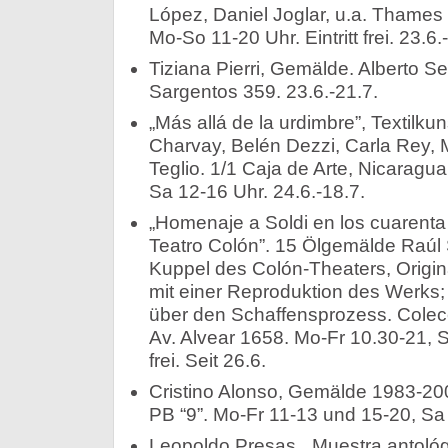
López, Daniel Joglar, u.a. Thames
Mo-So 11-20 Uhr. Eintritt frei. 23.6.
Tiziana Pierri, Gemälde. Alberto S
Sargentos 359. 23.6.-21.7.
„Más allá de la urdimbre”, Textilk
Charvay, Belén Dezzi, Carla Rey, 
Teglio. 1/1 Caja de Arte, Nicaragua
Sa 12-16 Uhr. 24.6.-18.7.
„Homenaje a Soldi en los cuarenta 
Teatro Colón”. 15 Ölgemälde Raúl 
Kuppel des Colón-Theaters, Origin
mit einer Reproduktion des Werks;
über den Schaffensprozess. Colec
Av. Alvear 1658. Mo-Fr 10.30-21, Sa
frei. Seit 26.6.
Cristino Alonso, Gemälde 1983-200
PB “9”. Mo-Fr 11-13 und 15-20, Sa 
Leopoldo Presas, „Muestra antológ