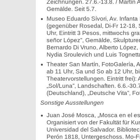
Zeichnungen. 27.6.-13.8. / Martín 
Gemälde. Seit 5.7.
Museo Eduardo Sívori, Av. Infanta
(gegenüber Rosedal, Di-Fr 12-18, 
Uhr, Eintritt 3 Pesos, mittwochs gra
señor López”, Gemälde, Skulpture
Bernardo Di Vruno, Alberto López,
Nydia Sroulevich und Luis Tognetta
Theater San Martín, FotoGalería, A
ab 11 Uhr, Sa und So ab 12 Uhr, b
Theatervorstellungen. Eintritt frei)
„Sol/Luna”, Landschaften. 6.6.-30.
(Deutschland), „Deutsche Vita”, Fot
Sonstige Ausstellungen
Juan José Mosca, „Mosca en el esp
Organisiert von der Fakultät für K
Universidad del Salvador. Biblioteca
Perón 1818, Untergeschoss. Mo-Fr