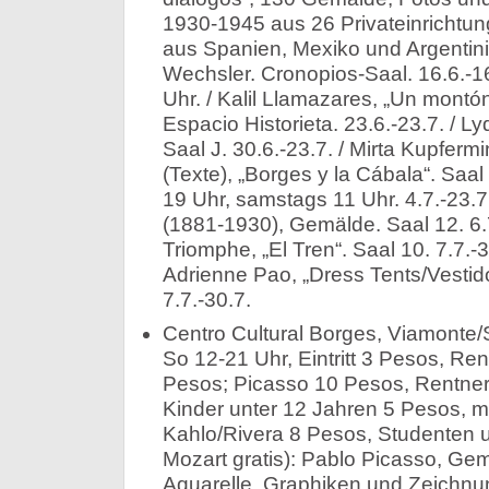
1930-1945 aus 26 Privateinricht
aus Spanien, Mexiko und Argentini
Wechsler. Cronopios-Saal. 16.6.-16
Uhr. / Kalil Llamazares, „Un mont
Espacio Historieta. 23.6.-23.7. / L
Saal J. 30.6.-23.7. / Mirta Kupfer
(Texte), „Borges y la Cábala“. Saa
19 Uhr, samstags 11 Uhr. 4.7.-23.7
(1881-1930), Gemälde. Saal 12. 6.7
Triomphe, „El Tren“. Saal 10. 7.7.-
Adrienne Pao, „Dress Tents/Vestid
7.7.-30.7.
Centro Cultural Borges, Viamonte/
So 12-21 Uhr, Eintritt 3 Pesos, Re
Pesos; Picasso 10 Pesos, Rentner
Kinder unter 12 Jahren 5 Pesos, m
Kahlo/Rivera 8 Pesos, Studenten 
Mozart gratis): Pablo Picasso, Gem
Aquarelle, Graphiken und Zeichnun