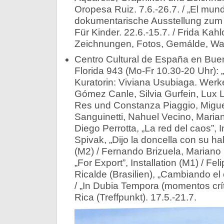
Oropesa Ruiz. 7.6.-26.7. / „El mun
dokumentarische Ausstellung zum 
Für Kinder. 22.6.-15.7. / Frida Kah
Zeichnungen, Fotos, Gemálde, Wan
Centro Cultural de España en Bue
Florida 943 (Mo-Fr 10.30-20 Uhr): 
Kuratorin: Viviana Usubiaga. Wer
Gómez Canle, Silvia Gurfein, Lux L
Res und Constanza Piaggio, Migue
Sanguinetti, Nahuel Vecino, Marian
Diego Perrotta, „La red del caos”, I
Spivak, „Dijo la doncella con su habi
(M2) / Fernando Brizuela, Mariano
„For Export”, Installation (M1) / F
Ricalde (Brasilien), „Cambiando el 
/ „In Dubia Tempora (momentos crít
Rica (Treffpunkt). 17.5.-21.7.