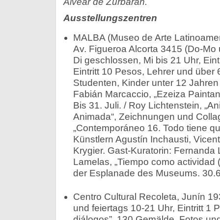
Alvear de Zurbarán.
Ausstellungszentren
MALBA (Museo de Arte Latinoamer
Av. Figueroa Alcorta 3415 (Do-Mo 
Di geschlossen, Mi bis 21 Uhr, Eintr
Eintritt 10 Pesos, Lehrer und über
Studenten, Kinder unter 12 Jahren 
Fabián Marcaccio, „Ezeiza Paintant“
Bis 31. Juli. / Roy Lichtenstein, „An
Animada“, Zeichnungen und Collage
„Contemporáneo 16. Todo tiene que
Künstlern Agustín Inchausti, Vice
Krygier. Gast-Kuratorin: Fernanda 
Lamelas, „Tiempo como actividad (
der Esplanade des Museums. 30.
Centro Cultural Recoleta, Junín 19
und feiertags 10-21 Uhr, Eintritt 1 P
diálogos”, 130 Gemälde, Fotos un