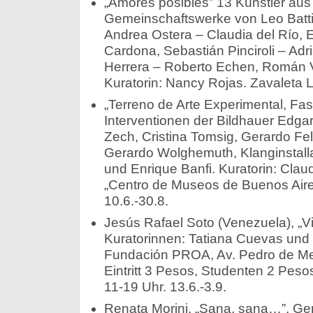
„Amores posibles” 13 Künstler aus
Gemeinschaftswerke von Leo Battist
Andrea Ostera – Claudia del Río, 
Cardona, Sebastián Pinciroli – Adri
Herrera – Roberto Echen, Román V
Kuratorin: Nancy Rojas. Zavaleta L
„Terreno de Arte Experimental, Fase
Interventionen der Bildhauer Edg
Zech, Cristina Tomsig, Gerardo Fel
Gerardo Wolghemuth, Klanginstall
und Enrique Banfi. Kuratorin: Clau
„Centro de Museos de Buenos Aire
10.6.-30.8.
Jesús Rafael Soto (Venezuela), „V
Kuratorinnen: Tatiana Cuevas und
Fundación PROA, Av. Pedro de M
Eintritt 3 Pesos, Studenten 2 Peso
11-19 Uhr. 13.6.-3.9.
Renata Morini, „Sana, sana…”, Gem