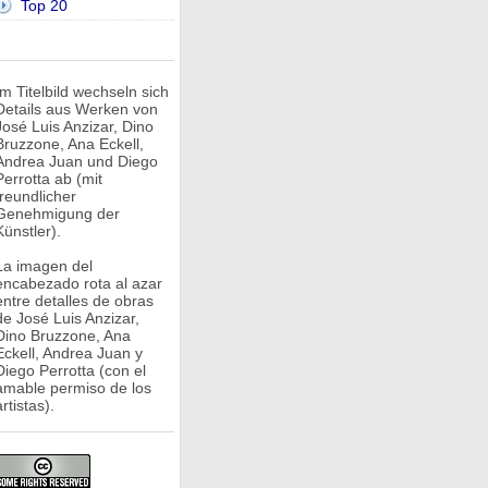
Top 20
Im Titelbild wechseln sich
Details aus Werken von
José Luis Anzizar, Dino
Bruzzone, Ana Eckell,
Andrea Juan und Diego
Perrotta ab (mit
freundlicher
Genehmigung der
Künstler).
La imagen del
encabezado rota al azar
entre detalles de obras
de José Luis Anzizar,
Dino Bruzzone, Ana
Eckell, Andrea Juan y
Diego Perrotta (con el
amable permiso de los
rtistas).