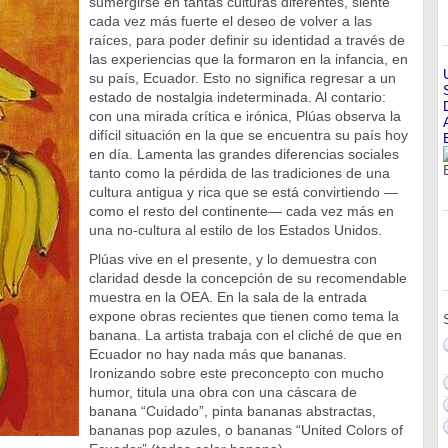
sumergirse en tantas culturas diferentes, siente
cada vez más fuerte el deseo de volver a las
raíces, para poder definir su identidad a través de
las experiencias que la formaron en la infancia, en
su país, Ecuador. Esto no significa regresar a un
estado de nostalgia indeterminada. Al contario:
con una mirada crítica e irónica, Plúas observa la
difícil situación en la que se encuentra su país hoy
en día. Lamenta las grandes diferencias sociales
tanto como la pérdida de las tradiciones de una
cultura antigua y rica que se está convirtiendo —
como el resto del continente— cada vez más en
una no-cultura al estilo de los Estados Unidos.
Plúas vive en el presente, y lo demuestra con
claridad desde la concepción de su recomendable
muestra en la OEA. En la sala de la entrada
expone obras recientes que tienen como tema la
banana. La artista trabaja con el cliché de que en
Ecuador no hay nada más que bananas.
Ironizando sobre este preconcepto con mucho
humor, titula una obra con una cáscara de
banana “Cuidado”, pinta bananas abstractas,
bananas pop azules, o bananas “United Colors of