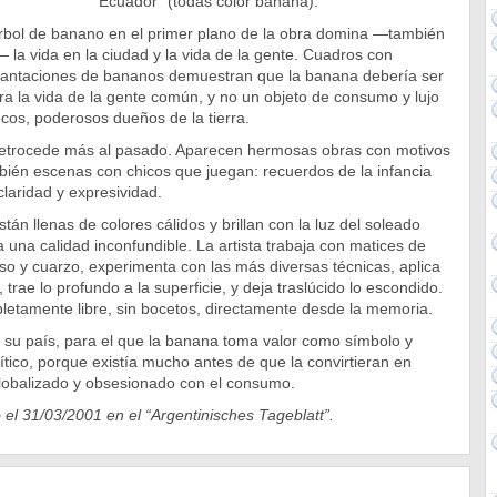
Ecuador” (todas color banana).
árbol de banano en el primer plano de la obra domina —también
— la vida en la ciudad y la vida de la gente. Cuadros con
plantaciones de bananos demuestran que la banana debería ser
ra la vida de la gente común, y no un objeto de consumo y lujo
os, poderosos dueños de la tierra.
 retrocede más al pasado. Aparecen hermosas obras con motivos
bién escenas con chicos que juegan: recuerdos de la infancia
laridad y expresividad.
án llenas de colores cálidos y brillan con la luz del soleado
a una calidad inconfundible. La artista trabaja con matices de
yeso y cuarzo, experimenta con las más diversas técnicas, aplica
rae lo profundo a la superficie, y deja traslúcido lo escondido.
letamente libre, sin bocetos, directamente desde la memoria.
a su país, para el que la banana toma valor como símbolo y
tico, porque existía mucho antes de que la convirtieran en
obalizado y obsesionado con el consumo.
ó el 31/03/2001 en el “Argentinisches Tageblatt”.