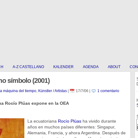
CH
A-Z CASTELLANO
KALENDER
AGENDA
ABOUT
CON
o símbolo (2001)
La máquina del tiempo
,
Künstler / Artistas
|
17/7/06
|
1 comentario
ana Rocío Plúas expone en la OEA
La ecuatoriana
Rocío Plúas
ha vivido durante
años en muchos países diferentes: Singapur,
Alemania, Francia, y ahora Argentina. Después de