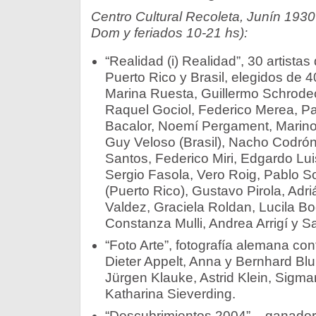
Centro Cultural Recoleta, Junín 1930
Dom y feriados 10-21 hs):
“Realidad (i) Realidad”, 30 artistas
Puerto Rico y Brasil, elegidos de 4
Marina Ruesta, Guillermo Schrodeck
Raquel Gociol, Federico Merea, Pab
Bacalor, Noemí Pergament, Marin
Guy Veloso (Brasil), Nacho Codrón
Santos, Federico Miri, Edgardo Lui
Sergio Fasola, Vero Roig, Pablo S
(Puerto Rico), Gustavo Pirola, Ad
Valdez, Graciela Roldan, Lucila B
Constanza Mulli, Andrea Arrigí y S
“Foto Arte”, fotografía alemana c
Dieter Appelt, Anna y Bernhard Bl
Jürgen Klauke, Astrid Klein, Sigma
Katharina Sieverding.
“Descubrimientos 2004” – ganador