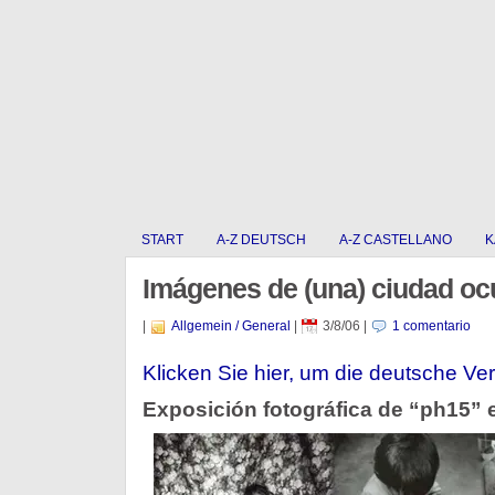
START
A-Z DEUTSCH
A-Z CASTELLANO
K
Imágenes de (una) ciudad oc
|
Allgemein / General
|
3/8/06
|
1 comentario
Klicken Sie hier, um die deutsche Ver
Exposición fotográfica de “ph15” 