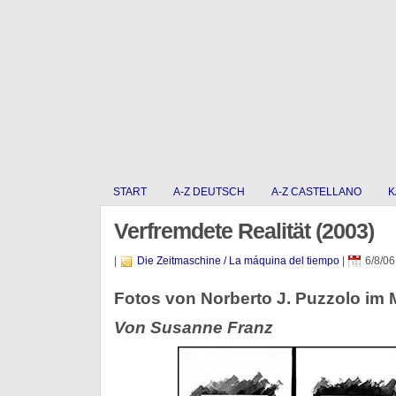
START
A-Z DEUTSCH
A-Z CASTELLANO
K
Verfremdete Realität (2003)
|
Die Zeitmaschine / La máquina del tiempo
|
6/8/06
Fotos von Norberto J. Puzzolo im
Von Susanne Franz