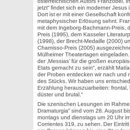
österreichischen Autors Franzobel. I
jetzt“ findet sich ein moderner Jesus
Dort ist er mit einer Gesellschaft konf
metaphysischer Erlösung sehnt. Fran
mit dem Ingeborg-Bachmann-Preis, d
Preis (1995), dem Kasseler Literatur
(1998), der Brecht-Medaille (2000) u
Chamisso-Preis (2005) ausgezeichn
Mülheimer Theatertagen eingeladen.
der ‚Messias’ für die großen europä
Etats gemacht zu sein“, erzählt Matí
der Proben entdecken wir nach und n
des Stücks. Wir haben uns entschiede
Erzählung herauszuarbeiten: frontal, l
düster und brutal.“
Die szenischen Lesungen im Rahmen
Dramaturgia” sind vom 28. August bis
montags und dienstags um 20 Uhr im 
Corrientes 319, zu sehen. Der Eintritt 