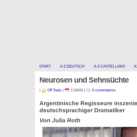
START
A-Z DEUTSCH
A-Z CASTELLANO
K
Neurosen und Sehnsüchte
|
Off Topic
|
13/8/06
|
0 comentarios
Argentinische Regisseure inszenie
deutschsprachiger Dramatiker
Von Julia Roth